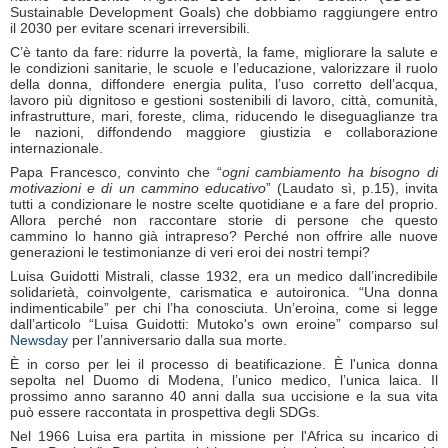
Sustainable Development Goals) che dobbiamo raggiungere entro
il 2030 per evitare scenari irreversibili.
C’è tanto da fare: ridurre la povertà, la fame, migliorare la salute e
le condizioni sanitarie, le scuole e l’educazione, valorizzare il ruolo
della donna, diffondere energia pulita, l’uso corretto dell’acqua,
lavoro più dignitoso e gestioni sostenibili di lavoro, città, comunità,
infrastrutture, mari, foreste, clima, riducendo le diseguaglianze tra
le nazioni, diffondendo maggiore giustizia e collaborazione
internazionale.
Papa Francesco, convinto che “
ogni cambiamento ha bisogno di
motivazioni e di un cammino educativo
” (Laudato sì, p.15), invita
tutti a condizionare le nostre scelte quotidiane e a fare del proprio.
Allora perché non raccontare storie di persone che questo
cammino lo hanno già intrapreso? Perché non offrire alle nuove
generazioni le testimonianze di veri eroi dei nostri tempi?
Luisa Guidotti Mistrali, classe 1932, era un medico dall’incredibile
solidarietà, coinvolgente, carismatica e autoironica. “Una donna
indimenticabile” per chi l’ha conosciuta. Un’eroina, come si legge
dall’articolo “Luisa Guidotti: Mutoko's own eroine” comparso sul
Newsday
per l’anniversario dalla sua morte.
È in corso per lei il processo di beatificazione. È l'unica donna
sepolta nel Duomo di Modena, l’unico medico, l’unica laica. Il
prossimo anno saranno 40 anni dalla sua uccisione e la sua vita
può essere raccontata in prospettiva degli SDGs.
Nel 1966 Luisa era partita in missione per l'Africa su incarico di