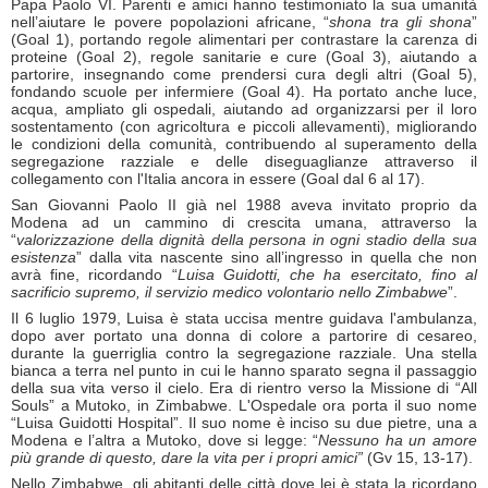
Papa Paolo VI. Parenti e amici hanno testimoniato la sua umanità
nell’aiutare le povere popolazioni africane, “
shona tra gli shona
”
(Goal 1), portando regole alimentari per contrastare la carenza di
proteine (Goal 2), regole sanitarie e cure (Goal 3), aiutando a
partorire, insegnando come prendersi cura degli altri (Goal 5),
fondando scuole per infermiere (Goal 4). Ha portato anche luce,
acqua, ampliato gli ospedali, aiutando ad organizzarsi per il loro
sostentamento (con agricoltura e piccoli allevamenti), migliorando
le condizioni della comunità, contribuendo al superamento della
segregazione razziale e delle diseguaglianze attraverso il
collegamento con l'Italia ancora in essere (Goal dal 6 al 17).
San Giovanni Paolo II già nel 1988 aveva invitato proprio da
Modena ad un cammino di crescita umana, attraverso la
“
valorizzazione della dignità della persona in ogni stadio della sua
esistenza
” dalla vita nascente sino all’ingresso in quella che non
avrà fine, ricordando “
Luisa Guidotti, che ha esercitato, fino al
sacrificio supremo, il servizio medico volontario nello Zimbabwe
”.
Il 6 luglio 1979, Luisa è stata uccisa mentre guidava l'ambulanza,
dopo aver portato una donna di colore a partorire di cesareo,
durante la guerriglia contro la segregazione razziale. Una stella
bianca a terra nel punto in cui le hanno sparato segna il passaggio
della sua vita verso il cielo. Era di rientro verso la Missione di “All
Souls” a Mutoko, in Zimbabwe. L'Ospedale ora porta il suo nome
“Luisa Guidotti Hospital”. Il suo nome è inciso su due pietre, una a
Modena e l’altra a Mutoko, dove si legge: “
Nessuno ha un amore
più grande di questo, dare la vita per i propri amici”
(Gv 15, 13-17).
Nello Zimbabwe, gli abitanti delle città dove lei è stata la ricordano