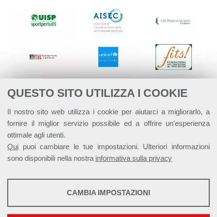
QUESTO SITO UTILIZZA I COOKIE
Il nostro sito web utilizza i cookie per aiutarci a migliorarlo, a
fornire il miglior servizio possibile ed a offrire un'esperienza
ottimale agli utenti.
Qui
puoi cambiare le tue impostazioni. Ulteriori informazioni
sono disponibili nella nostra
informativa sulla privacy
STATISTICHE
CAMBIA IMPOSTAZIONI
Strumenti statistici che raccolgono dati anonimi sull'utilizzo e la
Alleanza Italiana per lo Sviluppo Sostenibile - ASviS
funzionalità del sito web.
Via Farini 17, 00185 Roma C.F. 97893090585 P.IVA 14610671001