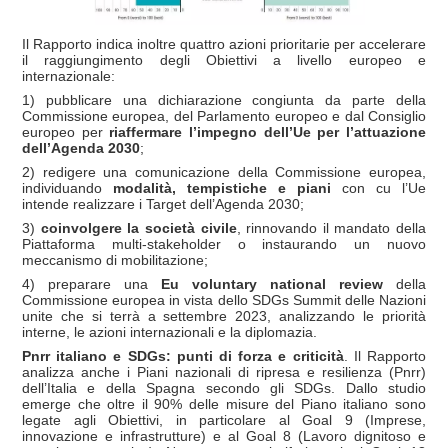
Il Rapporto indica inoltre quattro azioni prioritarie per accelerare
il raggiungimento degli Obiettivi a livello europeo e
internazionale:
1) pubblicare una dichiarazione congiunta da parte della
Commissione europea, del Parlamento europeo e dal Consiglio
europeo per
riaffermare l’impegno dell’Ue per l’attuazione
dell’Agenda 2030
;
2) redigere una comunicazione della Commissione europea,
individuando
modalità, tempistiche e piani
con cu l’Ue
intende realizzare i Target dell’Agenda 2030;
3)
coinvolgere la società civile
, rinnovando il mandato della
Piattaforma multi-stakeholder o instaurando un nuovo
meccanismo di mobilitazione;
4) preparare una
Eu voluntary national review
della
Commissione europea in vista dello SDGs Summit delle Nazioni
unite che si terrà a settembre 2023, analizzando le priorità
interne, le azioni internazionali e la diplomazia.
Pnrr italiano e SDGs: punti di forza e criticità
. Il Rapporto
analizza anche i Piani nazionali di ripresa e resilienza (Pnrr)
dell’Italia e della Spagna secondo gli SDGs. Dallo studio
emerge che oltre il 90% delle misure del Piano italiano sono
legate agli Obiettivi, in particolare al Goal 9 (Imprese,
innovazione e infrastrutture) e al Goal 8 (Lavoro dignitoso e