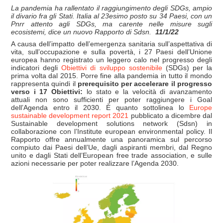
La pandemia ha rallentato il raggiungimento degli SDGs, ampio
il divario fra gli Stati. Italia al 23esimo posto su 34 Paesi, con un
Pnrr attento agli SDGs, ma carente nelle misure sugli
ecosistemi, dice un nuovo Rapporto di Sdsn.
11/1/22
A causa dell’impatto dell’emergenza sanitaria sull’aspettativa di
vita, sull’occupazione e sulla povertà, i 27 Paesi dell’Unione
europea hanno registrato un leggero calo nel progresso degli
indicatori degli
Obiettivi di sviluppo sostenibile
(SDGs) per la
prima volta dal 2015. Porre fine alla pandemia in tutto il mondo
rappresenta quindi il
prerequisito per accelerare il progresso
verso i 17 Obiettivi:
lo stato e la velocità di avanzamento
attuali non sono sufficienti per poter raggiungere i Goal
dell’Agenda entro il 2030. È quanto sottolinea lo
Europe
sustainable development report 2021
pubblicato a dicembre dal
Sustainable development solutions network (Sdsn) in
collaborazione con l’Institute european environmental policy. Il
Rapporto offre annualmente una panoramica sul percorso
compiuto dai Paesi dell’Ue, dagli aspiranti membri, dal Regno
unito e dagli Stati dell’European free trade association, e sulle
azioni necessarie per poter realizzare l’Agenda 2030.