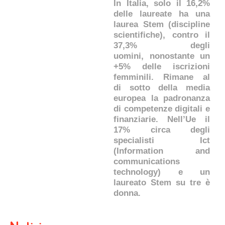
In Italia, solo il 16,2%
delle laureate ha una
laurea Stem (discipline
scientifiche), contro il
37,3% degli
uomini, nonostante un
+5% delle iscrizioni
femminili. Rimane al
di sotto della media
europea la padronanza
di competenze digitali e
finanziarie. Nell’Ue il
17% circa degli
specialisti Ict
(Information and
communications
technology)
e un
laureato Stem su tre è
donna.