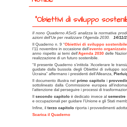
“Obiettivi di sviluppo sosten
Il nono Quaderno ASviS analizza la normativa prodot
azioni dell’Ue per realizzare l’Agenda 2030.
14/11/
Il Quaderno n. 9 “
Obiettivi di sviluppo sostenibile
l’11 novembre in occasione dell’
evento organizzato
anno rispetto ai temi dell’
Agenda 2030
delle Nazioni
realizzazione di un futuro sostenibile.
“Il presente Quaderno s’intitola ‘Accelerare le transi
guidate dalla bussola degli Obiettivi di sviluppo so
Ucraina” affermano i presidenti dell’Alleanza,
Pierlui
Il documento illustra nel
primo capitolo
i
provvedim
sottolineato dalla Commissione europea all’indoman
l’attenzione dal perseguire i processi di trasformaz
Il
secondo capitolo
è dedicato invece al
semestre
e occupazionali per guidare l’Unione e gli Stati membr
Infine, il
terzo capitolo
riporta i provvedimenti adottat
Scarica il Quaderno