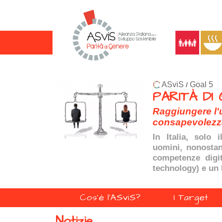
ASviS
Goal 5
/
PARITÀ DI
Raggiungere l'
consapevolezza)
In Italia, solo 
uomini, nonostan
competenze digit
technology)
e un 
Cos'è l'ASviS?
I Target
Notizie