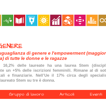
 GENERE
uguaglianza di genere e l'empowerment (maggiore
 di tutte le donne e le ragazze
il 16,2% delle laureate ha una laurea Stem (discipli
te un +5% delle iscrizioni femminili. Rimane al di so
ali e finanziarie. Nell’Ue il 17% circa degli special
laureato Stem su tre è donna.
Gruppo di lavoro
Articoli
Eventi