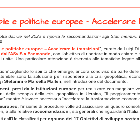
ibile e politiche europee - Accelerare l
ta dall’Ue nel 2022 e riporta le raccomandazioni agli Stati membri. E
22
 e politiche europee – Accelerare le transizioni
”, curato da Luigi D
 dall’ASviS a Ecomondo
, con l’obiettivo di riportare in modo chiaro e 
 unite. Una particolare attenzione è riservata alle tematiche legate all
zioni’ cogliendo lo spirito che emerge, ancora condiviso da parte delle 
stenibile sono la soluzione per rispondere alla crisi geopolitica, eco
gi Stefanini
e
Marcella Mallen
, nell’introduzione del documento.
enti presi dalle istituzioni europee
per realizzare con maggiore velo
i dello scoppio della crisi geopolitica in Ucraina, “Il peggiorament
ione” mentre è invece necessario “accelerare la trasformazione economic
 europeo,
l’insieme di procedure
volte ad assicurare un quadro consoli
i, e alle relative
raccomandazioni
, sia generali che riguardanti l’Italia
i dall’Ue classificati per
ognuno dei 17 Obiettivi di sviluppo sosteni