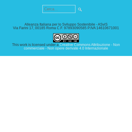
Alleanza Italiana per lo Sviluppo Sostenibile - ASviS
Via Farini 17, 00185 Roma C.F. 97893090585 P.IVA 14610671001
This work is licensed under a
Creative Commons Attribuzione - Non
commerciale - Non opere derivate 4.0 Internazionale