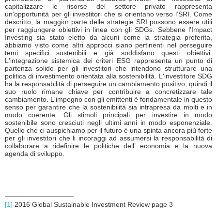
capitalizzare le risorse del settore privato rappresenta
un'opportunità per gli investitori che si orientano verso l’SRI. Come
descritto, la maggior parte delle strategie SRI possono essere utili
per raggiungere obiettivi in linea con gli SDGs. Sebbene l'Impact
Investing sia stato eletto da alcuni come la strategia preferita,
abbiamo visto come altri approcci siano pertinenti nel perseguire
temi specifici sostenibili e già soddisfano questi obiettivi.
L'integrazione sistemica dei criteri ESG rappresenta un punto di
partenza solido per gli investitori che intendono strutturare una
politica di investimento orientata alla sostenibilità. L'investitore SDG
ha la responsabilità di perseguire un cambiamento positivo, quindi il
suo ruolo rimane chiave per contribuire a concretizzare tale
cambiamento. L'impegno con gli emittenti è fondamentale in questo
senso per garantire che la sostenibilità sia intrapresa da molti e in
modo coerente. Gli stimoli principali per investire in modo
sostenibile sono cresciuti negli ultimi anni in modo esponenziale.
Quello che ci auspichiamo per il futuro è una spinta ancora più forte
per gli investitori che li incoraggi ad assumersi la responsabilità di
collaborare a ridefinire le politiche dell’ economia e la nuova
agenda di sviluppo.
[1]
2016 Global Sustainable Investment Review page 3