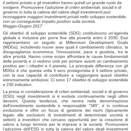
il settore privato e gli investitori hanno quindi un grande ruolo da
svolgere. Promuovere l'adozione di criteri ambientali, sociali e di
governo in tutta la catena del valore degli investimenti può
incoraggiare maggiori investimenti privati nello sviluppo sostenibile,
con un conseguente impatto positivo sulla società.
Maggio-Giugno 2017
Gli obiettivi di sviluppo sostenibile (SDG) costituiscono un'agenda
globale e inclusiva per porre fine alla povertà entro il 2030. Essi
rappresentano un seguito ai Millennium Development Goals
(MDGs), includendo nuove aree quali il cambiamento climatico, la
disuguaglianza economica, l'innovazione, pace e giustizia, tra le
altre priorità. Hanno come scopo affrontare le cause fondamentali
della povertà e ci vedono uniti per portare avanti un cambiamento
positivo per i cittadini e il pianeta. La principale differenza con gli
MDGs è che questa volta il vero protagonista è il settore privato,
con la sua capacitá di contribuire a raggiungere questi obiettivi
estremamente ambiziosi. Ci sono 17 obiettivi di sviluppo sostenibile
e 230 indicatori.
La presa in considerazione di criteri ambientali, sociali e di governo
(ESG) negli investimenti si è evoluta continuamente negli ultimi
decenni. Questa tendenza, che rientra nella denominazione
dell'investimento sostenibile e responsabile “SRI”, è in continua
evoluzione e offre un focus di gestione dei rischi (tipicamente
legato alle esclusioni di investimenti di determinate società e
settori) a investitori che cercano opportunità per la creazione di
valore a lungo termine per le imprese e la società. Promuovere
l'adozione dell'ESG in tutta la catena del valore degli investimenti