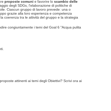
are
proposte comuni
e favorire lo
scambio delle
oraggio degli SDGs, l'elaborazione di politiche di
ibile. Ciascun gruppo di lavoro prevede: una o
Gruppo grazie alla loro esperienza e competenza
 coerenza tra le attività del gruppo e la strategia
ndire congiuntamente i temi del Goal 6 "Acqua pulita
ti.
oposte attinenti ai temi degli Obiettivi? Scrivi ora ai