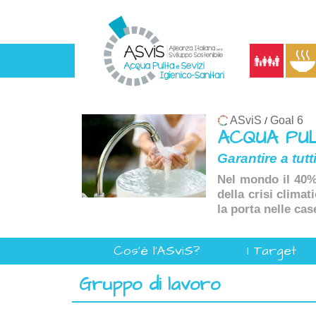
ASviS
Goal 6
/
ACQUA PULI
Garantire a tutt
Nel mondo il 40% 
della crisi climat
la porta nelle cas
Cos'è l'ASviS?
I Target
Gruppo di lavoro