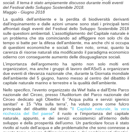
sociali. Il tema è stato ampiamente discusso durante molti eventi
del Festival dello Sviluppo Sostenibile 2018.
Maggio - Giugno 2018
La qualità dell’ambiente e la perdita di biodiversità derivanti
dall’inquinamento e dalle azioni umane sono stati i principali temi
affrontati dagli eventi del Festival dello Sviluppo Sostenibile 2018
sulle questioni ambientali. L’assottigliamento del Capitale naturale è
un problema che sta cominciando ad affliggere non solo chi da
tempo si batte per la difesa dell’ambiente, ma anche chi si occupa
di questioni economiche e sociali. È ben noto, ormai, quanto la
carenza di risorse naturali stia modificando il paradigma economico
odierno con conseguente aumento delle disuguaglianze sociali.
L’importanza dell’argomento ha spinto non solo molti enti
organizzatori, ma anche i gruppi di lavoro dell’ASviS a organizzare
due eventi di rilevanza nazionale che, durante la Giornata mondiale
dell’ambiente del 5 giugno, hanno messo al centro del dibattito il
capitale naturale marino e terrestre e la qualità dell’ambiente.
Nello specifico, l’evento organizzato da Wwf Italia e dall’Ente Parco
nazionale del Circeo, presso l’Auditorium del Parco nazionale del
Circeo dedicato agli Obiettivi 6 “Acqua pulita e servizi igienico
sanitari” e 15 “Vita sulla terra”, ha voluto porre come fulcro
principale del dibattito dal titolo “
Il Capitale naturale, la vera
ricchezza del Bel paese
” il ruolo e l’importanza del capitale
naturale, appunto, e dei servizi ecosistemici all’interno dello
sviluppo e della prosperità dell’uomo. Un particolare focus è stato
rivolto al ruolo dell’acqua e alle problematiche che sono connesse a