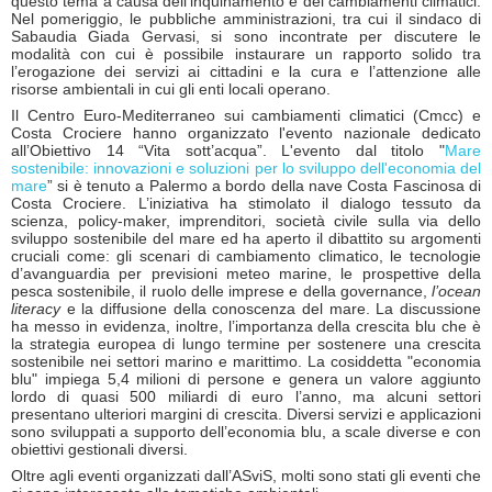
questo tema a causa dell’inquinamento e dei cambiamenti climatici.
Nel pomeriggio, le pubbliche amministrazioni, tra cui il sindaco di
Sabaudia Giada Gervasi, si sono incontrate per discutere le
modalità con cui è possibile instaurare un rapporto solido tra
l’erogazione dei servizi ai cittadini e la cura e l’attenzione alle
risorse ambientali in cui gli enti locali operano.
Il Centro Euro-Mediterraneo sui cambiamenti climatici (Cmcc) e
Costa Crociere hanno organizzato l'evento nazionale dedicato
all’Obiettivo 14 “Vita sott’acqua”. L'evento dal titolo "
Mare
sostenibile: innovazioni e soluzioni per lo sviluppo dell'economia del
mare
” si è tenuto a Palermo a bordo della nave Costa Fascinosa di
Costa Crociere. L’iniziativa ha stimolato il dialogo tessuto da
scienza, policy-maker, imprenditori, società civile sulla via dello
sviluppo sostenibile del mare ed ha aperto il dibattito su argomenti
cruciali come: gli scenari di cambiamento climatico, le tecnologie
d’avanguardia per previsioni meteo marine, le prospettive della
pesca sostenibile, il ruolo delle imprese e della governance,
l’ocean
literacy
e la diffusione della conoscenza del mare. La discussione
ha messo in evidenza, inoltre, l’importanza della crescita blu che è
la strategia europea di lungo termine per sostenere una crescita
sostenibile nei settori marino e marittimo. La cosiddetta "economia
blu" impiega 5,4 milioni di persone e genera un valore aggiunto
lordo di quasi 500 miliardi di euro l’anno, ma alcuni settori
presentano ulteriori margini di crescita. Diversi servizi e applicazioni
sono sviluppati a supporto dell’economia blu, a scale diverse e con
obiettivi gestionali diversi.
Oltre agli eventi organizzati dall’ASviS, molti sono stati gli eventi che