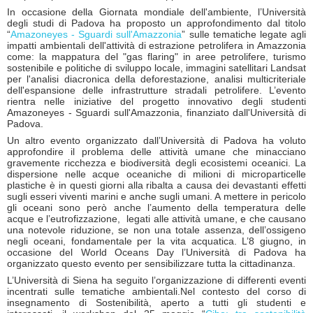
In occasione della Giornata mondiale dell'ambiente, l’Università
degli studi di Padova ha proposto un approfondimento dal titolo
“
Amazoneyes - Sguardi sull'Amazzonia
” sulle tematiche legate agli
impatti ambientali dell'attività di estrazione petrolifera in Amazzonia
come: la mappatura del "gas flaring" in aree petrolifere, turismo
sostenibile e politiche di sviluppo locale, immagini satellitari Landsat
per l'analisi diacronica della deforestazione, analisi multicriteriale
dell'espansione delle infrastrutture stradali petrolifere. L’evento
rientra nelle iniziative del progetto innovativo degli studenti
Amazoneyes - Sguardi sull'Amazzonia, finanziato dall'Università di
Padova.
Un altro evento organizzato dall’Università di Padova ha voluto
approfondire il problema delle attività umane che minacciano
gravemente ricchezza e biodiversità degli ecosistemi oceanici. La
dispersione nelle acque oceaniche di milioni di microparticelle
plastiche è in questi giorni alla ribalta a causa dei devastanti effetti
sugli esseri viventi marini e anche sugli umani. A mettere in pericolo
gli oceani sono però anche l’aumento della temperatura delle
acque e l’eutrofizzazione, legati alle attività umane, e che causano
una notevole riduzione, se non una totale assenza, dell’ossigeno
negli oceani, fondamentale per la vita acquatica. L’8 giugno, in
occasione del World Oceans Day l’Università di Padova ha
organizzato questo evento per sensibilizzare tutta la cittadinanza.
L’Università di Siena ha seguito l’organizzazione di differenti eventi
incentrati sulle tematiche ambientali.Nel contesto del corso di
insegnamento di Sostenibilità, aperto a tutti gli studenti e