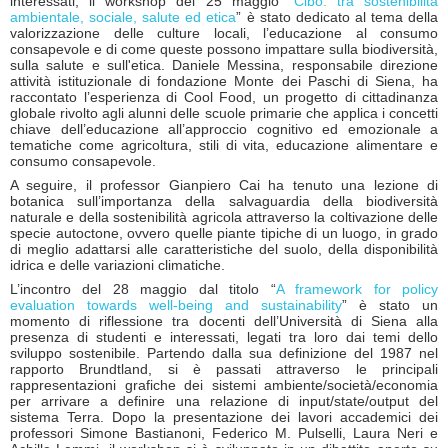
interessati, il workshop del 25 maggio “
Cibo: tra sostenibilità
ambientale, sociale, salute ed etica
” è stato dedicato al tema della
valorizzazione delle culture locali, l’educazione al consumo
consapevole e di come queste possono impattare sulla biodiversità,
sulla salute e sull'etica. Daniele Messina, responsabile direzione
attività istituzionale di fondazione Monte dei Paschi di Siena, ha
raccontato l’esperienza di Cool Food, un progetto di cittadinanza
globale rivolto agli alunni delle scuole primarie che applica i concetti
chiave dell’educazione all’approccio cognitivo ed emozionale a
tematiche come agricoltura, stili di vita, educazione alimentare e
consumo consapevole.
A seguire, il professor Gianpiero Cai ha tenuto una lezione di
botanica sull’importanza della salvaguardia della biodiversità
naturale e della sostenibilità agricola attraverso la coltivazione delle
specie autoctone, ovvero quelle piante tipiche di un luogo, in grado
di meglio adattarsi alle caratteristiche del suolo, della disponibilità
idrica e delle variazioni climatiche.
L’incontro del 28 maggio dal titolo “
A framework for policy
evaluation towards well-being and sustainability
” è stato un
momento di riflessione tra docenti dell’Università di Siena alla
presenza di studenti e interessati, legati tra loro dai temi dello
sviluppo sostenibile. Partendo dalla sua definizione del 1987 nel
rapporto Brundtland, si è passati attraverso le principali
rappresentazioni grafiche dei sistemi ambiente/società/economia
per arrivare a definire una relazione di input/state/output del
sistema Terra. Dopo la presentazione dei lavori accademici dei
professori Simone Bastianoni, Federico M. Pulselli, Laura Neri e