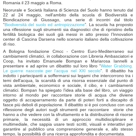
Romania il 23 maggio a Roma.
Neorurale e Società Italiana di Scienza del Suolo hanno tenuto dal
22 al 24 maggio, nell'ambito della scuola di Biodiversità e
Biondicazione di Giussago, una serie di incontri dal titolo
“
Biodiversità del suolo ed antropizzazione
”. La scuola ha proposto
una riflessione sugli strumenti sia diagnostici che di ripristino della
fertilità biologica dei suoli già messi in atto presso l’Innovation
center di Cascina Darsena nello scenario italiano della coltivazione
di riso.
A Bologna fondazione Cmcc - Centro Euro-Mediterraneo sui
cambiamenti climatici, in collaborazione con Libreria Ambasciatori e
Coop, ha invitato Emanuele Bompan e Mariarosa Iannelli a
presentare e ad aprire un dibattito sul loro libro “
Water Grabbing.
Le guerre nascoste per l’acqua nel XXI secolo
”. Il dibattito ha
indotto i partecipanti a soffermarsi sui legami che intercorrono tra i
temi dell'acqua, la scarsità di una risorsa essenziale dal punto di
vista ambientale, economico e sociale, il cibo, e i cambiamenti
climatici. Bompan ha spiegato l'idea alla base del libro, un viaggio
intorno al mondo per raccontare storie di acqua che diviene
oggetto di accaparramento da parte di poteri forti a discapito di
fasce più deboli di popolazione. Il dibattito si è poi concluso con una
riflessione degli autori sugli strumenti per raccontare storie che
hanno a che vedere con la sfruttamento e la distribuzione di risorse
primarie, la necessità di un approccio multidisciplinare e
multimediale, che sappia usare testi scritti, visuali e interattivi per
garantire al pubblico una comprensione generale e, allo stesso
tempo, la possibilità di una ricerca approfondita e documentata.