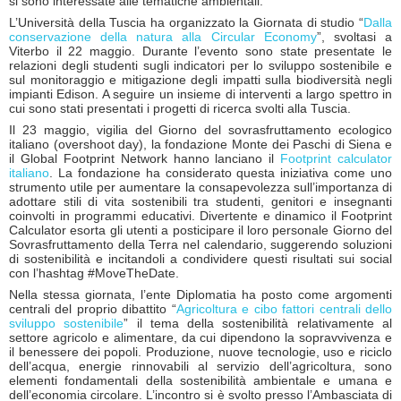
si sono interessate alle tematiche ambientali.
L’Università della Tuscia ha organizzato la Giornata di studio “
Dalla
conservazione della natura alla Circular Economy
”, svoltasi a
Viterbo il 22 maggio. Durante l’evento sono state presentate le
relazioni degli studenti sugli indicatori per lo sviluppo sostenibile e
sul monitoraggio e mitigazione degli impatti sulla biodiversità negli
impianti Edison. A seguire un insieme di interventi a largo spettro in
cui sono stati presentati i progetti di ricerca svolti alla Tuscia.
Il 23 maggio, vigilia del Giorno del sovrasfruttamento ecologico
italiano (overshoot day), la fondazione Monte dei Paschi di Siena e
il Global Footprint Network hanno lanciano il
Footprint calculator
italiano
. La fondazione ha considerato questa iniziativa come uno
strumento utile per aumentare la consapevolezza sull’importanza di
adottare stili di vita sostenibili tra studenti, genitori e insegnanti
coinvolti in programmi educativi. Divertente e dinamico il Footprint
Calculator esorta gli utenti a posticipare il loro personale Giorno del
Sovrasfruttamento della Terra nel calendario, suggerendo soluzioni
di sostenibilità e incitandoli a condividere questi risultati sui social
con l’hashtag #MoveTheDate.
Nella stessa giornata, l’ente Diplomatia ha posto come argomenti
centrali del proprio dibattito “
Agricoltura e cibo fattori centrali dello
sviluppo sostenibile
” il tema della sostenibilità relativamente al
settore agricolo e alimentare, da cui dipendono la sopravvivenza e
il benessere dei popoli. Produzione, nuove tecnologie, uso e riciclo
dell’acqua, energie rinnovabili al servizio dell’agricoltura, sono
elementi fondamentali della sostenibilità ambientale e umana e
dell’economia circolare. L’incontro si è svolto presso l’Ambasciata di