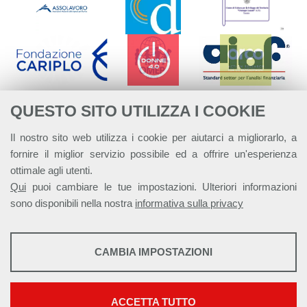
QUESTO SITO UTILIZZA I COOKIE
Il nostro sito web utilizza i cookie per aiutarci a migliorarlo, a
fornire il miglior servizio possibile ed a offrire un'esperienza
ottimale agli utenti.
Qui
puoi cambiare le tue impostazioni. Ulteriori informazioni
sono disponibili nella nostra
informativa sulla privacy
STATISTICHE
CAMBIA IMPOSTAZIONI
Strumenti statistici che raccolgono dati anonimi sull'utilizzo e la
Alleanza Italiana per lo Sviluppo Sostenibile - ASviS
funzionalità del sito web.
Via Farini 17, 00185 Roma C.F. 97893090585 P.IVA 14610671001
Mostra maggiori informazioni
ACCETTA TUTTO