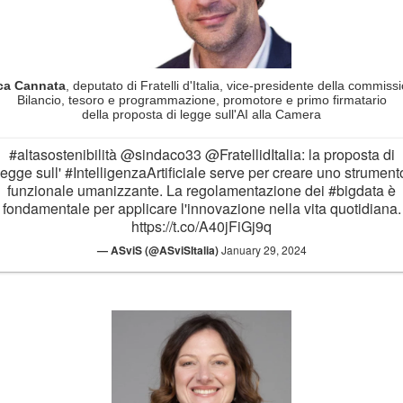
ca Cannata
, deputato di Fratelli d'Italia, vice-presidente della commiss
Bilancio, tesoro e programmazione, promotore e primo firmatario
della proposta di legge sull'AI alla Camera
#altasostenibilità
@sindaco33
@FratellidItalia
: la proposta di
legge sull'
#IntelligenzaArtificiale
serve per creare uno strument
funzionale umanizzante. La regolamentazione dei
#bigdata
è
fondamentale per applicare l'innovazione nella vita quotidiana.
https://t.co/A40jFiGj9q
— ASviS (@ASviSItalia)
January 29, 2024