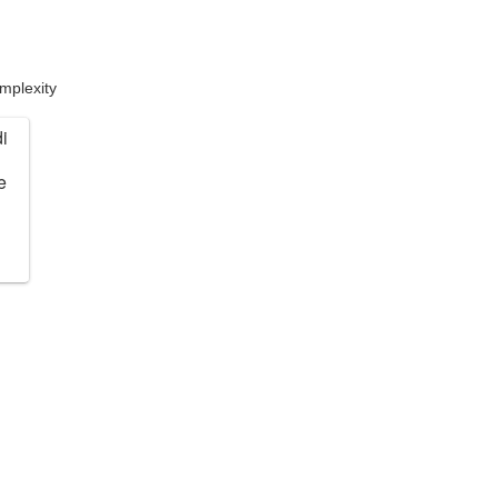
mplexity
di
e