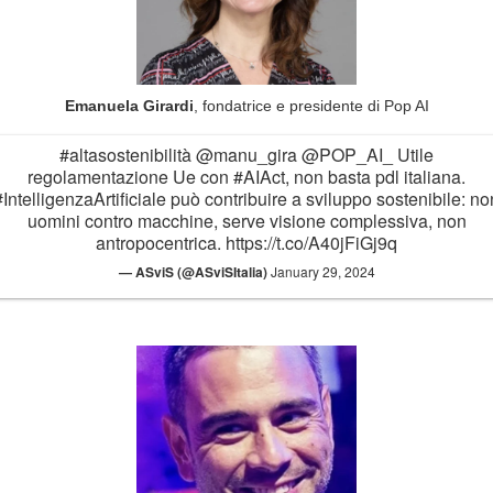
Emanuela Girardi
, fondatrice e presidente di Pop AI
#altasostenibilità
@manu_gira
@POP_AI_
Utile
regolamentazione Ue con
#AIAct
, non basta pdl italiana.
#IntelligenzaArtificiale
può contribuire a sviluppo sostenibile: no
uomini contro macchine, serve visione complessiva, non
antropocentrica.
https://t.co/A40jFiGj9q
— ASviS (@ASviSItalia)
January 29, 2024