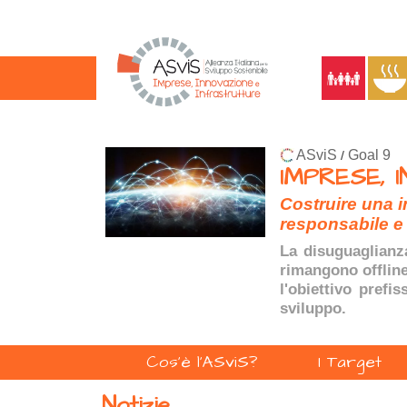
ASviS
Goal 9
/
IMPRESE, 
Costruire una i
responsabile e 
La disuguaglianza
rimangono offline.
l'obiettivo prefi
sviluppo.
Cos'è l'ASviS?
I Target
Notizie