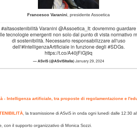
Francesco Varanini
, presidente Assoetica
#altasostenibilità
Varanini
@Assoetica_It
: dovremmo guardare
lle tecnologie emergenti non solo dal punto di vista normativo 
di sostenibilità. Necessario responsabilizzare all'uso
dell'
#IntelligenzaArtificiale
in funzione degli
#SDGs
.
https://t.co/A40jFiGj9q
— ASviS (@ASviSItalia)
January 29, 2024
 Intelligenza artificiale, tra proposte di regolamentazione e l'e
TENIBILITÀ
, la trasmissione di ASviS in onda ogni lunedì dalle 12:30 a
e, con il supporto organizzativo di Monica Sozzi.