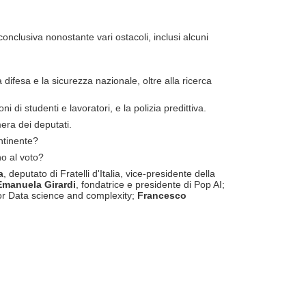
 conclusiva nonostante vari ostacoli, inclusi alcuni
difesa e la sicurezza nazionale, oltre alla ricerca
ni di studenti e lavoratori, e la polizia predittiva.
era dei deputati.
ntinente?
no al voto?
a
, deputato di Fratelli d'Italia, vice-presidente della
Emanuela Girardi
, fondatrice e presidente di Pop AI;
for Data science and complexity;
Francesco