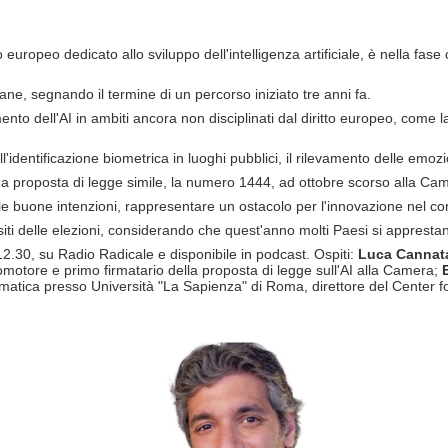
 europeo dedicato allo sviluppo dell'intelligenza artificiale, è nella fase
ane, segnando il termine di un percorso iniziato tre anni fa.
o dell'AI in ambiti ancora non disciplinati dal diritto europeo, come la 
ll'identificazione biometrica in luoghi pubblici, il rilevamento delle emozio
a proposta di legge simile, la numero 1444, ad ottobre scorso alla Cam
le buone intenzioni, rappresentare un ostacolo per l'innovazione nel co
siti delle elezioni, considerando che quest'anno molti Paesi si appresta
 12.30, su Radio Radicale e disponibile in podcast. Ospiti:
Luca Cannat
otore e primo firmatario della proposta di legge sull'AI alla Camera;
ormatica presso Università "La Sapienza" di Roma, direttore del Center 