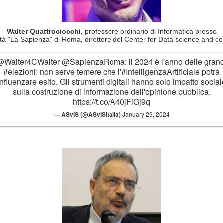
Walter Quattrociocchi
, professore ordinario di Informatica presso
ità "La Sapienza" di Roma, direttore del Center for Data science and co
@Walter4CWalter
@SapienzaRoma
: il 2024 è l'anno delle gran
#elezioni
: non serve temere che l'
#IntelligenzaArtificiale
potrà
influenzare esito. Gli strumenti digitali hanno solo impatto social
sulla costruzione di informazione dell'opinione pubblica.
https://t.co/A40jFiGj9q
— ASviS (@ASviSItalia)
January 29, 2024