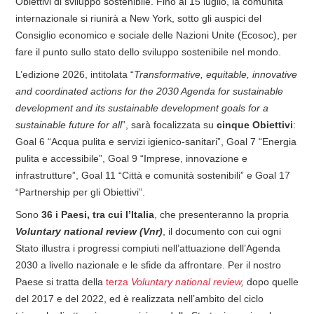
Obiettivi di sviluppo sostenibile. Fino al 15 luglio, la comunità
internazionale si riunirà a New York, sotto gli auspici del
Consiglio economico e sociale delle Nazioni Unite (Ecosoc), per
fare il punto sullo stato dello sviluppo sostenibile nel mondo.
L’edizione 2026, intitolata “
Transformative, equitable, innovative
and coordinated actions for the 2030 Agenda for sustainable
development and its sustainable development goals for a
sustainable future for all
”, sarà focalizzata su
cinque Obiettivi
:
Goal 6 “Acqua pulita e servizi igienico-sanitari”, Goal 7 “Energia
pulita e accessibile”, Goal 9 “Imprese, innovazione e
infrastrutture”, Goal 11 “Città e comunità sostenibili” e Goal 17
“Partnership per gli Obiettivi”.
Sono
36 i Paesi, tra cui l’Italia
, che presenteranno la propria
Voluntary national review (Vnr)
, il documento con cui ogni
Stato illustra i progressi compiuti nell’attuazione dell’Agenda
2030 a livello nazionale e le sfide da affrontare. Per il nostro
Paese si tratta della
terza
Voluntary national review
,
dopo quelle
del 2017 e del 2022, ed è realizzata nell’ambito del ciclo