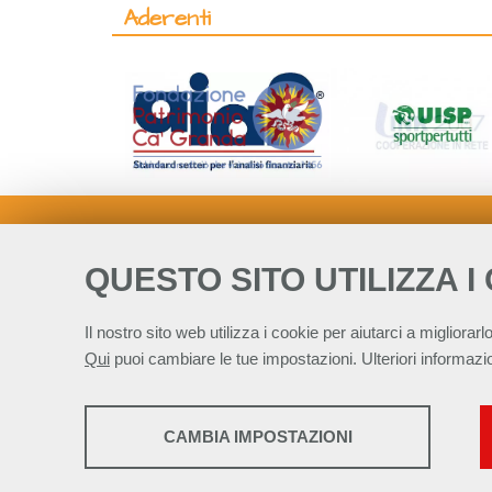
Aderenti
QUESTO SITO UTILIZZA I
Il nostro sito web utilizza i cookie per aiutarci a migliorarlo
Qui
puoi cambiare le tue impostazioni. Ulteriori informazio
STATISTICHE
Alleanza Italiana 
CAMBIA IMPOSTAZIONI
Strumenti statistici che raccolgono dati anonimi
This work is licen
sull'utilizzo e la funzionalità del sito web.