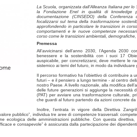
La Scuola, organizzata dall’Alleanza Italiana per lo
la Fondazione Enel in qualità di knowledge p
documentazione (CINSEDO) della Conferenza d
focalizzarsi sul tema della trasformazione sosteni
approfondendo in particolare le transizioni in corso, 
comportamenti e le nuove competenze necessarie
corso come le transizioni ambientali, demografiche, 
Premessa
All’avvicinarsi dell’anno 2030, l’Agenda 2030 co
benessere e la sostenibilità con i suoi 17 Obiett
auspicabile, per concretizzarsi, deve mettere le ra
sistemico ai temi del futuro, in modo da individuare gl
Il percorso formativo ha l’obiettivo di contribuire a u
futuri – e il pensiero a lungo termine - al centro del
nostro Paese. A livello nazionale, alla modifica dell’a
delle future generazioni si aggiunge la necessità d
(PAT) per avviare una trasformazione culturale, 
che guardi al futuro partendo da azioni concrete da
Inoltre, l’entrata in vigore della Direttiva Zang
valore pubblico”, individua tre aree di competenze trasversali: compe
one ecologica delle amministrazioni pubbliche. Con questa direttiva
cace e consapevole” è assicurata dalla partecipazione dei dipendenti 