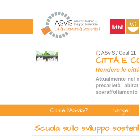
ASviS
Goal 11
/
CITTÀ E C
Rendere le città
Attualmente nel m
precarietà abita
sovraffollamento 
Cos'è l'ASviS?
I Target
Scuola sullo sviluppo sosten