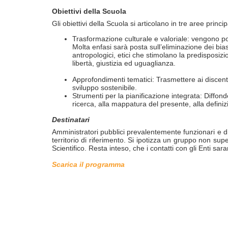
Obiettivi della Scuola
Gli obiettivi della Scuola si articolano in tre aree principa
Trasformazione culturale e valoriale: vengono pos
Molta enfasi sarà posta sull’eliminazione dei bias 
antropologici, etici che stimolano la predisposizi
libertà, giustizia ed uguaglianza.
Approfondimenti tematici: Trasmettere ai discent
sviluppo sostenibile.
Strumenti per la pianificazione integrata: Diffond
ricerca, alla mappatura del presente, alla definizi
Destinatari
Amministratori pubblici prevalentemente funzionari e dir
territorio di riferimento. Si ipotizza un gruppo non sup
Scientifico. Resta inteso, che i contatti con gli Enti sar
Scarica il programma