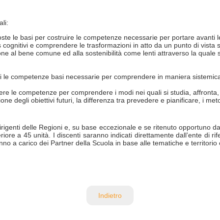
li:
te le basi per costruire le competenze necessarie per portare avanti le t
cognitivi e comprendere le trasformazioni in atto da un punto di vista scien
one al bene comune ed alla sostenibilità come lenti attraverso la quale s
i le competenze basi necessarie per comprendere in maniera sistemica e
ere le competenze per comprendere i modi nei quali si studia, affronta, pi
one degli obiettivi futuri, la differenza tra prevedere e pianificare, i meto
igenti delle Regioni e, su base eccezionale e se ritenuto opportuno dal c
eriore a 45 unità. I discenti saranno indicati direttamente dall’ente di r
anno a carico dei Partner della Scuola in base alle tematiche e territorio 
Indietro