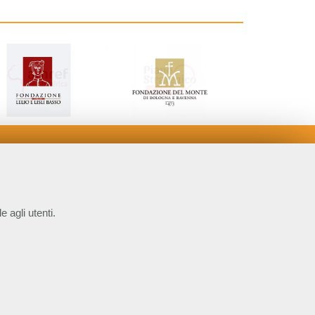
e agli utenti.
COOKIE NECESSARI
P.IVA 14610671001
Cookie di funzionamento che consentono servizi e
 4.0 Internazionale
funzioni essenziali, tra cui la verifica dell'identità, la