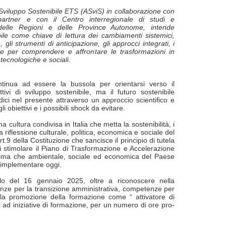
 Sviluppo Sostenibile ETS (ASviS) in collaborazione con
artner e con il Centro interregionale di studi e
elle Regioni e delle Province Autonome, intende
bile come chiave di lettura dei cambiamenti sistemici,
gli strumenti di anticipazione, gli approcci integrati, i
 per comprendere e affrontare le trasformazioni in
tecnologiche e sociali.
ntinua ad essere la bussola per orientarsi verso il
ivi di sviluppo sostenibile, ma il futuro sostenibile
dici nel presente attraverso un approccio scientifico e
i obiettivi e i possibili shock da evitare.
na cultura condivisa in Italia che metta la sostenibilità, i
la riflessione culturale, politica, economica e sociale del
rt.9 della Costituzione che sancisce il principio di tutela
i stimolare il Piano di Trasformazione e Accelerazione
prima che ambientale, sociale ed economica del Paese
 implementare oggi.
rillo del 16 gennaio 2025, oltre a riconoscere nella
tenze per la transizione amministrativa, competenze per
, la promozione della formazione come “ attivatore di
ad iniziative di formazione, per un numero di ore pro-