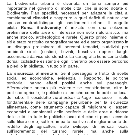
La biodiversità urbana è divenuta un tema sempre più
importante nel governo di molte città, che si sono dotate di
Biodiversity Plan specifici, necessari per adattare le città ai
cambiamenti climatici e sopperire a quel deficit di natura che
spesso contraddistingue gli insediamenti urbani. Il progetto
pilota
Roma Biodivercity
è iniziato con una selezione
preliminare delle aree di interesse non solo naturalistico, ma
anche storico, archeologico e rurale. Questo primo insieme di
siti è stato restituito cartograficamente ed è stato organizzato in
un disegno preliminare di percorsi tematici, suddivisi per
ambienti simili (costieri, fluviali, boschivi) oppure luoghi
accomunati da vicende storiche. La cartografia tiene conto delle
dorsali ciclistiche esistenti e ogni itinerario può essere percorso
a piedi o in biciletta, in tutto o in parte.
La sicurezza alimentare
. Se il paesaggio è frutto di scelte
sociali ed economiche, evidenzia il Rapporto, le politiche
territoriali hanno effetti positivi anche sul paesaggio.
Affermazione ancora più evidente se consideriamo, oltre le
politiche agricole, le politiche sistemiche come le politiche locali
del cibo. Il cosiddetto
rural-urban linkage
riconosce il ruolo
fondamentale delle campagne periurbane per la sicurezza
alimentare, come strumento capace di migliorare gli aspetti
economici e ambientali delle periferie e delle aree a ridosso
delle città. In tutte le politiche locali del cibo si pone l’accento
sulle filiere corte, sul loro impatto positivo sul miglioramento del
reddito degli agricoltori, sullo sviluppo di mercati locali,
sull’incremento del turismo rurale, ma anche sulla