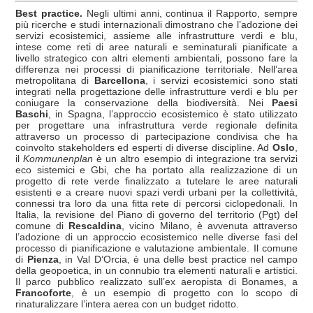
Best practice.
Negli ultimi anni, continua il Rapporto, sempre
più ricerche e studi internazionali dimostrano che l’adozione dei
servizi ecosistemici, assieme alle infrastrutture verdi e blu,
intese come reti di aree naturali e seminaturali pianificate a
livello strategico con altri elementi ambientali, possono fare la
differenza nei processi di pianificazione territoriale. Nell’area
metropolitana di
Barcellona
, i servizi ecosistemici sono stati
integrati nella progettazione delle infrastrutture verdi e blu per
coniugare la conservazione della biodiversità. Nei
Paesi
Baschi
, in Spagna, l’approccio ecosistemico è stato utilizzato
per progettare una infrastruttura verde regionale definita
attraverso un processo di partecipazione condivisa che ha
coinvolto stakeholders ed esperti di diverse discipline. Ad
Oslo
,
il
Kommunenplan
è un altro esempio di integrazione tra servizi
eco sistemici e Gbi, che ha portato alla realizzazione di un
progetto di rete verde finalizzato a tutelare le aree naturali
esistenti e a creare nuovi spazi verdi urbani per la collettività,
connessi tra loro da una fitta rete di percorsi ciclopedonali. In
Italia, la revisione del Piano di governo del territorio (Pgt) del
comune di
Rescaldina
, vicino Milano, è avvenuta attraverso
l’adozione di un approccio ecosistemico nelle diverse fasi del
processo di pianificazione e valutazione ambientale. Il comune
di
Pienza
, in Val D’Orcia, è una delle best practice nel campo
della geopoetica, in un connubio tra elementi naturali e artistici.
Il parco pubblico realizzato sull’ex aeropista di Bonames, a
Francoforte
, è un esempio di progetto con lo scopo di
rinaturalizzare l’intera aerea con un budget ridotto.