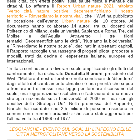
delle città, con effetti positivi sulla salute fisica e mentale dei
cittadini. Lo afferma il
Report Urban nature 2021 intitolato
“Verso città ‘nature positive: decementifichiamo il nostro
territorio – Rinverdiamo la nostra vita”
, che il Wwf ha pubblicato
in occasione dell’evento
Urban nature
del 10 ottobre. Al
documento hanno collaborato 14 autori, tra cui docenti del
Politecnico di Milano, delle università Sapienza e Roma Tre, del
Molise e dell’Aquila. Attraverso i tre filoni
tematici “Decementifichiamo le città”, “Nutriamo la biodiversità”
e “Rinverdiamo le nostre scuole”, declinati in altrettanti capitoli,
il Rapporto raccoglie una rassegna di progetti pilota, proposte e
modelli, tratti da decine di esperienze italiane, europee ed
internazionali.
“In Italia continuiamo a divorare suolo amplificando gli effetti del
cambiamento”, ha dichiarato
Donatella Bianchi
, presidente del
Wwf. “Mettere il nostro territorio nelle condizioni di ‘difendersi’
dagli effetti del cambiamento climatico è una priorità che si può
affrontare in tre mosse: una legge per fermare il consumo del
suolo, una legge nazionale sul clima e l’adozione di una nuova
strategia nazionale sulla biodiversità al 2030 in linea con gli
obiettivi della Strategia Ue”. Nella premessa del Rapporto,
Bianchi ha ricordato che 2,5 milioni di persone risiedono in
comuni con strumenti urbanistici che sono stati aggiornati per
l’ultima volta tra il 1969 e il 1977.
LEGGI ANCHE - EVENTO SUL GOAL 11: L’IMPEGNO DELLE
CITTÀ METROPOLITANE VERSO LA SOSTENIBILITÀ