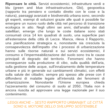
Ripensare le città.
Servizi ecosistemici, infrastrutture verdi e
blu (green and blue infrastrastructure, Gbi), geopoetica
(rapporto tra pensiero e contatto diretto con le cose e la
natura), paesaggi avanzati e biodiversità urbana sono, secondo
gli esperti, esempi di soluzioni grazie alle quali è possibile far
emergere un nuovo ruolo delle città nel percorso di transizione
ecologica in atto. Negli ultimi sei anni, dall’analisi dei dati
satellitari, emerge che lungo le coste italiane sono stati
consumati circa 14 km quadrati di suolo, una superficie pari
all’estensione della città di Lecce. Manca, rileva il Rapporto,
una pianificazione strategica e, nonostante sia cresciuta la
consapevolezza dell’impatto che i processi di urbanizzazione
hanno sulle risorse naturali e sui servizi ecosistemici, il
consumo e l’impermeabilizzazione del suolo sono tra le cause
principali di degrado del territorio. Fenomeni che hanno
conseguenze sulla produzione di cibo, sulla qualità dell’aria,
sulla gestione delle acque, sull’innalzamento delle temperature
urbane e più in generale sui cambiamenti climatici, con effetti
sulla salute dei cittadini, sempre più spesso alle prese con il
diffondersi di malattie legate all’intensità dei fenomeni di
urbanizzazione. Nonostante l’Unione europea chieda
l’azzeramento del consumo di suolo al 2050, l’Italia non è
ancora riuscita ad approvare una legge nazionale per il suo
contenimento.
LEGGI ANCHE – SESTO RAPPORTO URBAN@IT: LE CITTÀ
SONO IL MOTORE DELLO SVILUPPO SOSTENIBILE