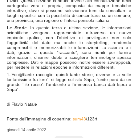
I Dati
. Questa sezione conduce invece alla consultazione della
cartografia vera e propria, composta da mappe tematiche
interattive, dove si possono selezionare temi da consultare e
luoghi specifici, con la possibilità di concentrarsi su un comune,
una provincia, una regione o l’intera penisola italiana.
Le Storie
. In questa terza e ultima sezione, le informazioni
scientifiche vengono rappresentate attraverso un nuovo
impianto grafico, con l’obiettivo di privilegiare non solo
l’oggettività del dato ma anche lo storytelling, rendendo
comprensibili e memorizzabili le informazioni. La scienza e i
dati, grazie a questo “racconto”, sono riuniti per fornire
informazioni, chiarire dubbi e sciogliere terminologie spesso
complesse. Dati e mappe possono inoltre essere sovrapposti,
per mettere in relazioni epoche e informazioni differenti.
“L’Eco@tlante raccoglie quindi tante storie, diverse e a volte
lontanissime fra loro”, si legge sul sito Snpa, “unite però da un
grande ‘filo rosso’: l’ambiente e l’immensa banca dati Ispra e
Snpa”.
di Flavio Natale
Fonte dell'immagine di copertina:
sum43
/123rf
giovedì
14 aprile 2022