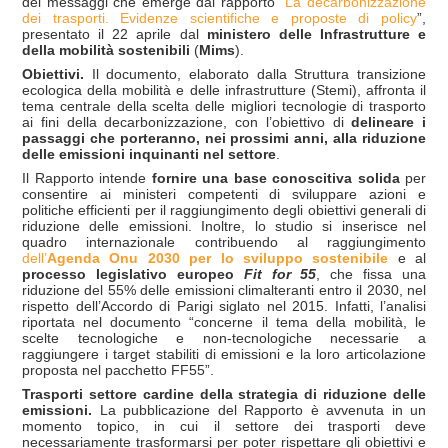
dei messaggi che emerge dal rapporto “
La decarbonizzazione
dei trasporti. Evidenze scientifiche e proposte di policy
”,
presentato il 22 aprile dal
ministero delle Infrastrutture e
della mobilità sostenibili
(
Mims
).
Obiettivi.
Il documento, elaborato dalla Struttura transizione
ecologica della mobilità e delle infrastrutture (Stemi), affronta il
tema centrale della scelta delle migliori tecnologie di trasporto
ai fini della decarbonizzazione, con l’obiettivo di
delineare i
passaggi che porteranno, nei prossimi anni, alla riduzione
delle emissioni inquinanti nel settore
.
Il Rapporto intende
fornire una base conoscitiva solida
per
consentire ai ministeri competenti di sviluppare azioni e
politiche efficienti per il raggiungimento degli obiettivi generali di
riduzione delle emissioni. Inoltre, lo studio si inserisce nel
quadro internazionale contribuendo al raggiungimento
dell’
Agenda Onu 2030 per lo sviluppo sostenibile
e al
processo legislativo europeo
Fit for 55
, che fissa una
riduzione del 55% delle emissioni climalteranti entro il 2030, nel
rispetto dell’Accordo di Parigi siglato nel 2015. Infatti, l’analisi
riportata nel documento “concerne il tema della mobilità, le
scelte tecnologiche e non-tecnologiche necessarie a
raggiungere i target stabiliti di emissioni e la loro articolazione
proposta nel pacchetto FF55”.
Trasporti settore cardine della strategia di riduzione delle
emissioni.
La pubblicazione del Rapporto è avvenuta in un
momento topico, in cui il settore dei trasporti deve
necessariamente trasformarsi per poter rispettare gli obiettivi e