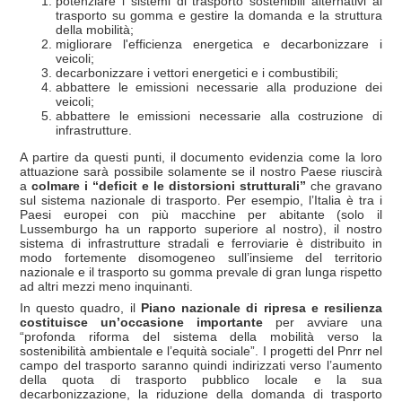
potenziare i sistemi di trasporto sostenibili alternativi al
trasporto su gomma e gestire la domanda e la struttura
della mobilità;
migliorare l'efficienza energetica e decarbonizzare i
veicoli;
decarbonizzare i vettori energetici e i combustibili;
abbattere le emissioni necessarie alla produzione dei
veicoli;
abbattere le emissioni necessarie alla costruzione di
infrastrutture.
A partire da questi punti, il documento evidenzia come la loro
attuazione sarà possibile solamente se il nostro Paese riuscirà
a
colmare i “deficit e le distorsioni strutturali”
che gravano
sul sistema nazionale di trasporto. Per esempio, l’Italia è tra i
Paesi europei con più macchine per abitante (solo il
Lussemburgo ha un rapporto superiore al nostro), il nostro
sistema di infrastrutture stradali e ferroviarie è distribuito in
modo fortemente disomogeneo sull’insieme del territorio
nazionale e il trasporto su gomma prevale di gran lunga rispetto
ad altri mezzi meno inquinanti.
In questo quadro, il
Piano nazionale di ripresa e resilienza
costituisce un’occasione importante
per avviare una
“profonda riforma del sistema della mobilità verso la
sostenibilità ambientale e l’equità sociale”. I progetti del Pnrr nel
campo del trasporto saranno quindi indirizzati verso l’aumento
della quota di trasporto pubblico locale e la sua
decarbonizzazione, la riduzione della domanda di trasporto