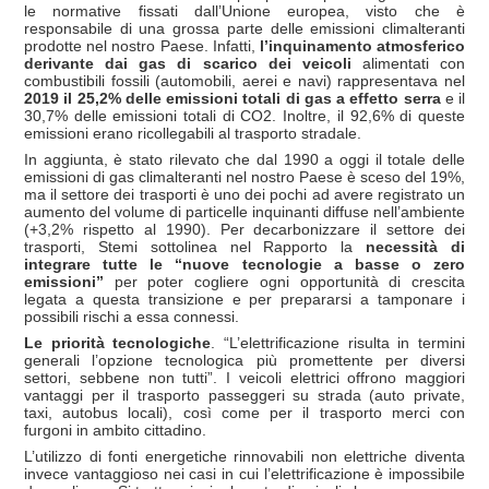
le normative fissati dall’Unione europea, visto che è
responsabile di una grossa parte delle emissioni climalteranti
prodotte nel nostro Paese. Infatti,
l’inquinamento atmosferico
derivante dai gas di scarico dei veicoli
alimentati con
combustibili fossili (automobili, aerei e navi) rappresentava nel
2019 il 25,2% delle emissioni totali di gas a effetto serra
e il
30,7% delle emissioni totali di CO2. Inoltre, il 92,6% di queste
emissioni erano ricollegabili al trasporto stradale.
In aggiunta, è stato rilevato che dal 1990 a oggi il totale delle
emissioni di gas climalteranti nel nostro Paese è sceso del 19%,
ma il settore dei trasporti è uno dei pochi ad avere registrato un
aumento del volume di particelle inquinanti diffuse nell’ambiente
(+3,2% rispetto al 1990). Per decarbonizzare il settore dei
trasporti, Stemi sottolinea nel Rapporto la
necessità di
integrare tutte le “nuove tecnologie a basse o zero
emissioni”
per poter cogliere ogni opportunità di crescita
legata a questa transizione e per prepararsi a tamponare i
possibili rischi a essa connessi.
Le priorità tecnologiche
. “L’elettrificazione risulta in termini
generali l’opzione tecnologica più promettente per diversi
settori, sebbene non tutti”. I veicoli elettrici offrono maggiori
vantaggi per il trasporto passeggeri su strada (auto private,
taxi, autobus locali), così come per il trasporto merci con
furgoni in ambito cittadino.
L’utilizzo di fonti energetiche rinnovabili non elettriche diventa
invece vantaggioso nei casi in cui l’elettrificazione è impossibile