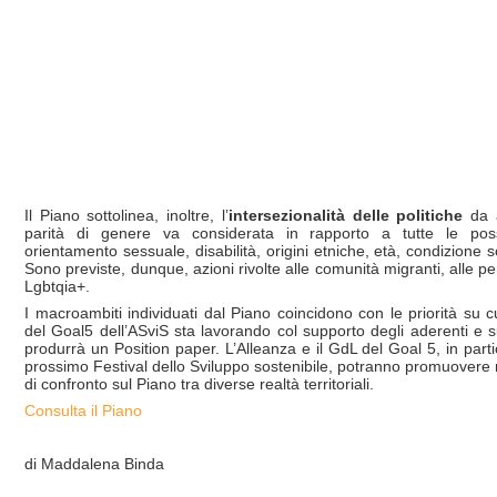
Il Piano sottolinea, inoltre, l’
intersezionalità delle politiche
da 
parità di genere va considerata in rapporto a tutte le possib
orientamento sessuale, disabilità, origini etniche, età, condizione
Sono previste, dunque, azioni rivolte alle comunità migranti, alle pe
Lgbtqia+.
I macroambiti individuati dal Piano coincidono con le priorità su c
del Goal5 dell’ASviS sta lavorando col supporto degli aderenti e
produrrà un Position paper. L’Alleanza e il GdL del Goal 5, in parti
prossimo Festival dello Sviluppo sostenibile, potranno promuovere 
di confronto sul Piano tra diverse realtà territoriali.
Consulta il Piano
di Maddalena Binda