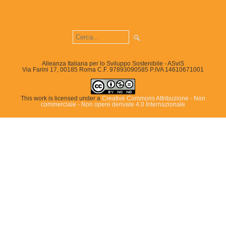
Alleanza Italiana per lo Sviluppo Sostenibile - ASviS
Via Farini 17, 00185 Roma C.F. 97893090585 P.IVA 14610671001
This work is licensed under a
Creative Commons Attribuzione - Non
commerciale - Non opere derivate 4.0 Internazionale