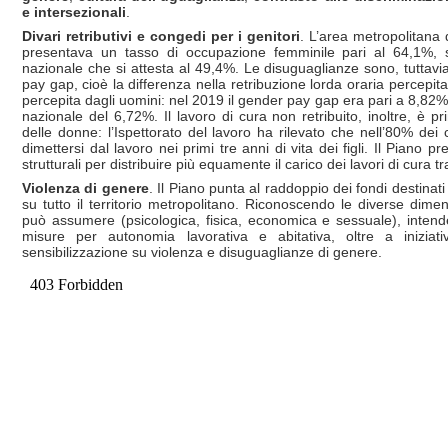
e intersezionali
.
Divari retributivi e congedi per i genitori
. L’area metropolitana 
presentava un tasso di occupazione femminile pari al 64,1%, 
nazionale che si attesta al 49,4%. Le disuguaglianze sono, tuttavi
pay gap, cioè la differenza nella retribuzione lorda oraria percepit
percepita dagli uomini: nel 2019 il gender pay gap era pari a 8,82
nazionale del 6,72%. Il lavoro di cura non retribuito, inoltre, è p
delle donne: l’Ispettorato del lavoro ha rilevato che nell’80% dei
dimettersi dal lavoro nei primi tre anni di vita dei figli. Il Piano 
strutturali per distribuire più equamente il carico dei lavori di cura 
Violenza di genere
. Il Piano punta al raddoppio dei fondi destinati
su tutto il territorio metropolitano. Riconoscendo
le diverse dimen
può assumere (psicologica, fisica, economica e sessuale), inten
misure per autonomia lavorativa e abitativa, oltre a iniziat
sensibilizzazione su violenza e disuguaglianze di genere.