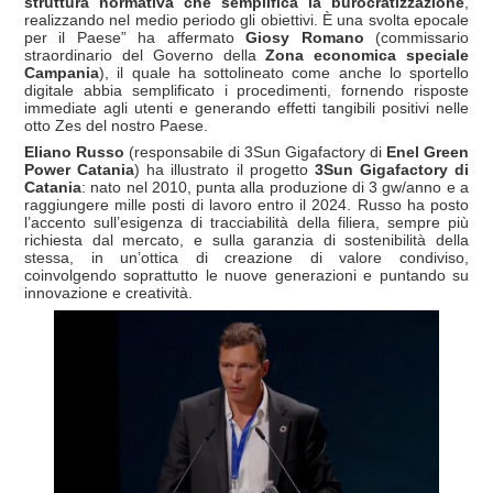
struttura normativa che semplifica la burocratizzazione
,
realizzando nel medio periodo gli obiettivi. È una svolta epocale
per il Paese” ha affermato
Giosy Romano
(commissario
straordinario del Governo della
Zona economica speciale
Campania
), il quale ha sottolineato come anche lo sportello
digitale abbia semplificato i procedimenti, fornendo risposte
immediate agli utenti e generando effetti tangibili positivi nelle
otto Zes del nostro Paese.
Eliano Russo
(responsabile di 3Sun Gigafactory di
Enel Green
Power Catania
) ha illustrato il progetto
3Sun Gigafactory di
Catania
: nato nel 2010, punta alla produzione di 3 gw/anno e a
raggiungere mille posti di lavoro entro il 2024. Russo ha posto
l’accento sull’esigenza di tracciabilità della filiera, sempre più
richiesta dal mercato, e sulla garanzia di sostenibilità della
stessa, in un’ottica di creazione di valore condiviso,
coinvolgendo soprattutto le nuove generazioni e puntando su
innovazione e creatività.