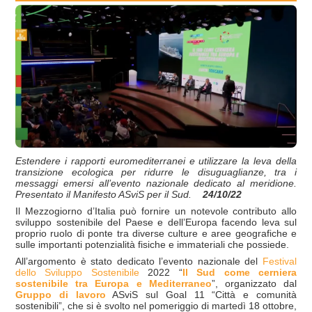
Estendere i rapporti euromediterranei e utilizzare la leva della
transizione ecologica per ridurre le disuguaglianze, tra i
messaggi emersi all’evento nazionale dedicato al meridione.
Presentato il Manifesto ASviS per il Sud.
24/10/22
Il Mezzogiorno d’Italia può fornire un notevole contributo allo
sviluppo sostenibile del Paese e dell’Europa facendo leva sul
proprio ruolo di ponte tra diverse culture e aree geografiche e
sulle importanti potenzialità fisiche e immateriali che possiede.
All’argomento è stato dedicato l’evento nazionale del
Festival
dello Sviluppo Sostenibile
2022 “
Il Sud come cerniera
sostenibile tra Europa e Mediterraneo
”, organizzato dal
Gruppo di lavoro
ASviS sul Goal 11 “Città e comunità
sostenibili”, che si è svolto nel pomeriggio di martedì 18 ottobre,