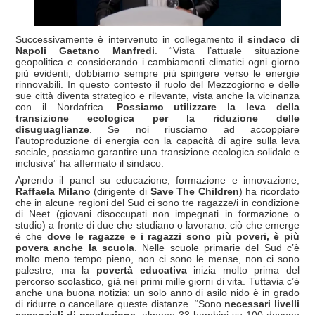
Successivamente è intervenuto in collegamento il
sindaco di
Napoli
Gaetano Manfredi
. “Vista l’attuale situazione
geopolitica e considerando i cambiamenti climatici ogni giorno
più evidenti, dobbiamo sempre più spingere verso le energie
rinnovabili. In questo contesto il ruolo del Mezzogiorno e delle
sue città diventa strategico e rilevante, vista anche la vicinanza
con il Nordafrica.
Possiamo utilizzare la leva della
transizione ecologica per la riduzione delle
disuguaglianze
. Se noi riusciamo ad accoppiare
l’autoproduzione di energia con la capacità di agire sulla leva
sociale, possiamo garantire una transizione ecologica solidale e
inclusiva” ha affermato il sindaco.
Aprendo il panel su educazione, formazione e innovazione,
Raffaela Milano
(dirigente di
Save The Children
) ha ricordato
che in alcune regioni del Sud ci sono tre ragazze/i in condizione
di Neet (giovani disoccupati non impegnati in formazione o
studio) a fronte di due che studiano o lavorano: ciò che emerge
è che
dove le ragazze e i ragazzi sono più poveri, è più
povera anche la scuola
. Nelle scuole primarie del Sud c’è
molto meno tempo pieno, non ci sono le mense, non ci sono
palestre, ma la
povertà educativa
inizia molto prima del
percorso scolastico, già nei primi mille giorni di vita. Tuttavia c’è
anche una buona notizia: un solo anno di asilo nido è in grado
di ridurre o cancellare queste distanze. “Sono
necessari livelli
essenziali di prestazione
: almeno 33 bambini su 100 devono