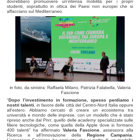
dovrebbero promuovere un'intensa mobilità per i propri
studenti, soprattutto in ottica dei Paesi non europei che si
affacciano sul Mediterraneo.
in foto, da sinistra: Raffaela Milano, Patrizia Falabella, Valeria
Fascione
“
Dopo l’investimento in formazione, spesso perdiamo i
nostri talenti
, in favore delle città del Centro-Nord Italia oppure
all’estero. Abbiamo cercato di creare un ecosistema tra
università e mondo delle imprese, con un modello che è stato
ripreso anche dal Pnrr, quello delle
academy
specializzate sulle
filiere tecnologiche, come quella della Apple dove si formano
400 talenti” ha affermato
Valeria Fascione
, assessora alla
Ricerca e all’Innovazione della
Regione Campania
.
L’assessora Fascione ha aggiunto che si tratta di un modello