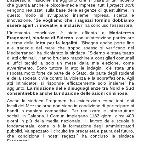
che guarda anche le piccole-medie imprese: tutti i
project work
vengono realizzati sulla base delle esigenze di quest’ultime. In
questo modo si sviluppano insieme impresa, ricerca e
innovazione. “
Se vogliamo che i ragazzi tornino dobbiamo
essere aperti, innovativi e inclusivi
” ha concluso l’assessora.
L’intervento conclusivo è stato affidato a
Mariateresa
Fragomeni
,
sindaca di Siderno
, con un’attenzione particolare
al tema della
lotta per la legalità
. “Bisogna anche porre fine
alle tragedie del mare che troppo spesso si verificano nel
Mediterraneo” ha dichiarato la sindaca. “Siderno è stata teatro
di atti criminali. Hanno bruciato macchine a consiglieri comunali
e uffici tecnici a solo un mese dalla mia elezione, come
avvertimento. Sono tuttora in atto le indagini, c’è stata una
risposta molto forte da parte dello Stato, da parte degli studenti
e della società civile contro la violenza e la sopraffazione. Agli
atti intimidatori si risponde efficacemente solo insieme” ha
aggiunto.
La riduzione delle disuguaglianze tra Nord e Sud
consentirebbe anche la riduzione delle azioni criminose
.
Anche la sindaca Fragomeni ha evidenziato come tanti enti
locali del Mezzogiorno non siano in condizione di partecipare ai
bandi in maniera competitiva. Per realizzare le infrastrutture
sociali, in Calabria, i Comuni impiegano 1183 giorni, circa 400
giorni in più della media nazionale. “Il lavoro delle scuole è
fondamentale, come lo è la formazione degli amministratori
pubblici. Va spezzato il circuito fra precarietà e paura del futuro,
che condiziona i nostri ragazzi” ha concluso la sindaca
Fragomeni.