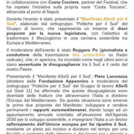
in collaborazione con
Costa Crociere
, partner del Festival, che
ha ospitato l’iniziativa sulla propria nave “Costa Toscana”,
attraccata al porto di Napoli.
Durante l’evento è stato presentato il “
Manifesto ASviS per il
Sud
”, elaborato dal sottogruppo “Politiche per il Sud” del
Gruppo di lavoro, che rappresenta un insieme di
dieci
proposte per la nuova legislatura
, con l’obiettivo di
trasformare il Mezzogiorno in una cerniera sostenibile tra
Europa e Mediterraneo.
Il moderatore dell’evento è stato
Ruggero Po
(
giornalista e
conduttore
della trasmissione
Alta sostenibilità
su Radio
radicale), che, in apertura, ha ricordato come negli ultimi anni si
siano
accentuate le disuguaglianze
tra il Sud e il resto del
nostro Paese.
Presentando il “Manifesto ASviS per il Sud”,
Piero Lacorazza
(direttore della
Fondazione Appennino
e moderatore del
sottogruppo “Politiche per il Sud” del Gruppo di lavoro
ASviS
sul Goal 11) ha affermato che queste disuguaglianze sono
diventate delle fratture che attraversano l’Italia e dividono
l’Europa dal Mediterraneo. Da questa situazione sono emerse
le prime due proposte del Manifesto: sviluppare e rendere
permanenti i
rapporti euromediterranei
, dando luogo ad un
appuntamento annuale orientato all’attuazione dell’Agenda
2030 per lo sviluppo sostenibile, e impegnare l’Italia a un deciso
rafforzamento dell’Unione europea per far ripartire il Sud
,
mediante un piano più incisivo e duraturo nel tempo per una
fiscalità a sostegno delle imprese e del lavoro per i giovani e