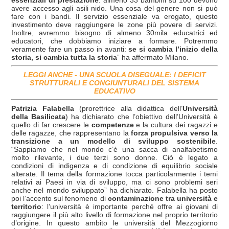
avere accesso agli asili nido. Una cosa del genere non si può
fare con i bandi. Il servizio essenziale va erogato, questo
investimento deve raggiungere le zone più povere di servizi.
Inoltre, avremmo bisogno di almeno 30mila educatrici ed
educatori, che dobbiamo iniziare a formare. Potremmo
veramente fare un passo in avanti:
se si cambia l’inizio della
storia, si cambia tutta la storia
” ha affermato Milano.
LEGGI ANCHE -
UNA SCUOLA DISEGUALE: I DEFICIT
STRUTTURALI E CONGIUNTURALI DEL SISTEMA
EDUCATIVO
Patrizia Falabella
(prorettrice alla didattica dell’
Università
della Basilicata
) ha dichiarato che l’obiettivo dell’Università è
quello di far crescere le
competenze
e la cultura dei ragazzi e
delle ragazze, che rappresentano la
forza propulsiva verso la
transizione a un modello di sviluppo sostenibile
.
“Sappiamo che nel mondo c’è una sacca di analfabetismo
molto rilevante, i due terzi sono donne. Ciò è legato a
condizioni di indigenza e di condizione di equilibrio sociale
alterate. Il tema della formazione tocca particolarmente i temi
relativi ai Paesi in via di sviluppo, ma ci sono problemi seri
anche nel mondo sviluppato” ha dichiarato. Falabella ha posto
poi l’accento sul fenomeno di
contaminazione tra università e
territorio
: l’università è importante perché offre ai giovani di
raggiungere il più alto livello di formazione nel proprio territorio
d’origine. In questo ambito le università del Mezzogiorno