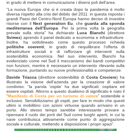
in grado di mettere in comunicazione i diversi poli dell’area.
“La nuova Europa che si è creata dopo la pandemia è molto
diversa rispetto alla crisi del debito del 2011: in questa risposta i
grandi Paesi del Centro-Nord Europa hanno deciso di investire
risorse con il
Next generation Eu
, che
guarda alla sponda
mediterranea dell’Europa
. Per la prima volta la geografia
prevale sulla storia” ha dichiarato
Luca Bianchi
(direttore
Svimez
) aprendo il panel dedicato a economia e infrastrutture.
Inoltre, ha sottolineato come questo processo richieda
politiche coerenti
, in grado di riequilibrare l’offerta di
infrastrutture sociali e di rafforzare gli interventi sulla
sostenibilità economica. Nel suo intervento, Bianchi ha
evidenziato come nel Sud il meccanismo dei bandi competitivi
non funzioni, mentre è necessario un intervento rilevante sulla
formazione, puntando su nuove professionalità e competenze.
Davide Triacca
(direttore sostenibilità di
Costa Crociere
) ha
illustrato la visione dell’azienda per la creazione di valore
condiviso: “la parola ‘ospite’ ha due significati: ospitare ed
essere ospitati. Attorno a questo dualismo di significato è nato il
“
Manifesto di Costa per un turismo di valore
” sostenibile e
inclusivo. Sensibilizziamo gli ospiti, per fare in modo che questi
ultimi si mobilitino con azioni virtuose quando arrivano in un
porto. Allo stesso tempo sarebbe interessante provare a
ripensare il ruolo dei porti del Sud come luoghi aperti, in cui la
nave contribuisca attivamente come punto di aggregazione
sociale e culturale, mettendo a disposizione i propri spazi”.