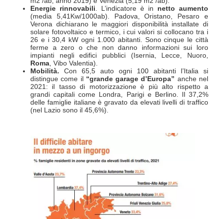
m2 /ab, anno 2019) e Venezia (5,19 m2 /ab).
Energie rinnovabili
. L’indicatore è in
netto aumento
(media 5,41Kw/1000ab). Padova, Oristano, Pesaro e
Verona dichiarano le maggiori disponibilità installate di
solare fotovoltaico e termico, i cui valori si collocano tra i
26 e i 30,4 kW ogni 1.000 abitanti. Sono cinque le città
ferme a zero o che non danno informazioni sui loro
impianti negli edifici pubblici (Isernia, Lecce, Nuoro,
Roma
, Vibo Valentia).
Mobilità.
Con 65,5 auto ogni 100 abitanti l’Italia si
distingue come il
“grande garage d’Europa”
anche nel
2021: il tasso di motorizzazione è più alto rispetto a
grandi capitali come Londra, Parigi e Berlino. Il 37,2%
delle famiglie italiane è gravato da elevati livelli di traffico
(nel Lazio sono il 45,6%).