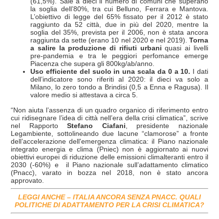
(61,5%). Sale a dieci il numero di comuni che superano
la soglia dell’80%, tra cui Belluno, Ferrara e Mantova.
L’obiettivo di legge del 65% fissato per il 2012 è stato
raggiunto da 52 città, due in più del 2020, mentre la
soglia del 35%, prevista per il 2006, non è stata ancora
raggiunta da sette (erano 10 nel 2020 e nel 2019).
Torna
a salire la produzione di rifiuti urbani
quasi ai livelli
pre-pandemia e tra le peggiori perfomance emerge
Piacenza che supera gli 800kg/ab/anno.
Uso efficiente del suolo in una scala da 0 a 10.
I dati
dell’indicatore sono riferiti al 2020: il dieci va solo a
Milano, lo zero tondo a Brindisi (0,5 a Enna e Ragusa). Il
valore medio si attestava a circa 5.
“Non aiuta l’assenza di un quadro organico di riferimento entro
cui ridisegnare l’idea di città nell’era della crisi climatica”, scrive
nel Rapporto
Stefano Ciafani
, presidente nazionale
Legambiente, sottolineando due lacune “clamorose” a fronte
dell’accelerazione dell'emergenza climatica: il Piano nazionale
integrato energia e clima (Pniec) non è aggiornato ai nuovi
obiettivi europei di riduzione delle emissioni climalteranti entro il
2030 (-60%) e il Piano nazionale sull’adattamento climatico
(Pnacc), varato in bozza nel 2018, non è stato ancora
approvato.
LEGGI ANCHE – ITALIA ANCORA SENZA PNACC. QUALI
POLITICHE DI ADATTAMENTO PER LA CRISI CLIMATICA?