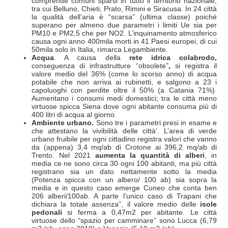
comprende comuni sparsi in tutto il territorio nazionale,
tra cui Belluno, Chieti, Prato, Rimini e Siracusa. In 24 città
la qualità dell’aria è “scarsa” (ultima classe) poiché
superano per almeno due parametri i limiti Ue sia per
PM10 e PM2,5 che per NO2. L’inquinamento atmosferico
causa ogni anno 400mila morti in 41 Paesi europei, di cui
50mila solo in Italia, rimarca Legambiente.
Acqua
. A causa della
rete idrica colabrodo,
conseguenza di infrastrutture “obsolete”
,
si registra il
valore medio del 36% (come lo scorso anno) di acqua
potabile che non arriva ai rubinetti, e salgono a 23 i
capoluoghi con perdite oltre il 50% (a Catania 71%).
Aumentano i consumi medi domestici; tra le città meno
virtuose spicca Siena dove ogni abitante consuma più di
400 litri di acqua al giorno.
Ambiente urbano.
Sono tre i parametri presi in esame e
che attestano la vivibilità delle città’. L’area di verde
urbano fruibile per ogni cittadino registra valori che vanno
da (appena) 3,4 mq/ab di Crotone ai 396,2 mq/ab di
Trento. Nel 2021
aumenta la quantità di alberi
, in
media ce ne sono circa 30 ogni 100 abitanti, ma più città
registrano sia un dato nettamente sotto la media
(Potenza spicca con un albero/ 100 ab) sia sopra la
media e in questo caso emerge Cuneo che conta ben
206 alberi/100ab. A parte l’unico caso di Trapani che
dichiara la totale assenza”, il valore medio delle
isole
pedonali
si ferma a 0,47m2 per abitante. Le città
virtuose dello “spazio per camminare” sono Lucca (6,79