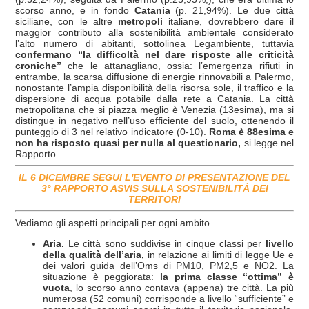
scorso anno, e in fondo
Catania
(p. 21,94%). Le due città
siciliane, con le altre
metropoli
italiane, dovrebbero dare il
maggior contributo alla sostenibilità ambientale considerato
l’alto numero di abitanti, sottolinea Legambiente, tuttavia
confermano “la difficoltà nel dare risposte alle criticità
croniche”
che le attanagliano, ossia: l’emergenza rifiuti in
entrambe, la scarsa diffusione di energie rinnovabili a Palermo,
nonostante l’ampia disponibilità della risorsa sole, il traffico e la
dispersione di acqua potabile dalla rete a Catania. La città
metropolitana che si piazza meglio è Venezia (13esima), ma si
distingue in negativo nell’uso efficiente del suolo, ottenendo il
punteggio di 3 nel relativo indicatore (0-10).
Roma è 88esima e
non ha risposto quasi per nulla al questionario,
si legge nel
Rapporto.
IL 6 DICEMBRE SEGUI L'EVENTO DI PRESENTAZIONE DEL
3° RAPPORTO ASVIS SULLA SOSTENIBILITÀ DEI
TERRITORI
Vediamo gli aspetti principali per ogni ambito.
Aria.
Le città sono suddivise in cinque classi per
livello
della qualità dell’aria,
in relazione ai limiti di legge Ue e
dei valori guida dell’Oms di PM10, PM2,5 e NO2. La
situazione è peggiorata:
la prima classe “ottima” è
vuota
, lo scorso anno contava (appena) tre città. La più
numerosa (52 comuni) corrisponde a livello “sufficiente” e