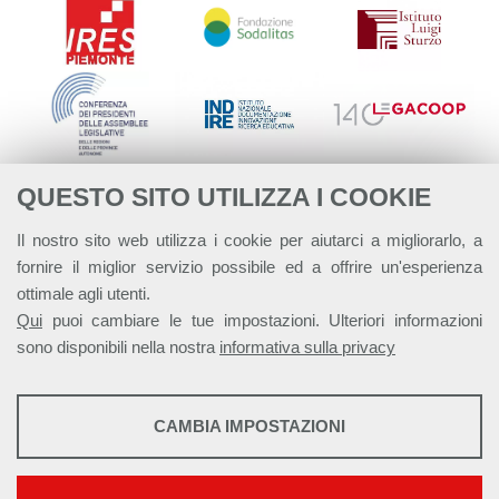
QUESTO SITO UTILIZZA I COOKIE
Il nostro sito web utilizza i cookie per aiutarci a migliorarlo, a
fornire il miglior servizio possibile ed a offrire un'esperienza
ottimale agli utenti.
Qui
puoi cambiare le tue impostazioni. Ulteriori informazioni
sono disponibili nella nostra
informativa sulla privacy
STATISTICHE
CAMBIA IMPOSTAZIONI
Strumenti statistici che raccolgono dati anonimi sull'utilizzo e la
Alleanza Italiana per lo Sviluppo Sostenibile - ASviS
funzionalità del sito web.
Via Farini 17, 00185 Roma C.F. 97893090585 P.IVA 14610671001