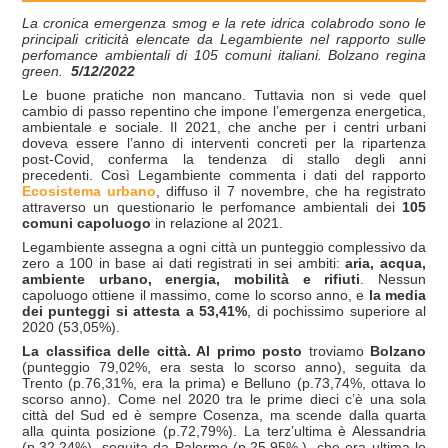
La cronica emergenza smog e la rete idrica colabrodo sono le
principali criticità elencate da Legambiente nel rapporto sulle
perfomance ambientali di 105 comuni italiani. Bolzano regina
green.
5/12/2022
Le buone pratiche non mancano. Tuttavia non si vede quel
cambio di passo repentino che impone l’emergenza energetica,
ambientale e sociale. Il 2021, che anche per i centri urbani
doveva essere l’anno di interventi concreti per la ripartenza
post-Covid, conferma la tendenza di stallo degli anni
precedenti. Così Legambiente commenta i dati del rapporto
Ecosistema urbano
, diffuso il 7 novembre, che ha registrato
attraverso un questionario le perfomance ambientali dei
105
comuni capoluogo
in relazione al 2021.
Legambiente assegna a ogni città un punteggio complessivo da
zero a 100 in base ai dati registrati in sei ambiti:
aria, acqua,
ambiente urbano, energia, mobilità e rifiuti
. Nessun
capoluogo ottiene il massimo, come lo scorso anno, e
la media
dei punteggi si attesta a 53,41%
, di pochissimo superiore al
2020 (53,05%).
La classifica delle città. Al primo posto
troviamo
Bolzano
(punteggio 79,02%, era sesta lo scorso anno), seguita da
Trento (p.76,31%, era la prima) e Belluno (p.73,74%, ottava lo
scorso anno). Come nel 2020 tra le prime dieci c’è una sola
città del Sud ed è sempre Cosenza, ma scende dalla quarta
alla quinta posizione (p.72,79%). La terz’ultima è Alessandria
(p.32,24%), seguita da Palermo (p.25,95%,), che era ultima lo