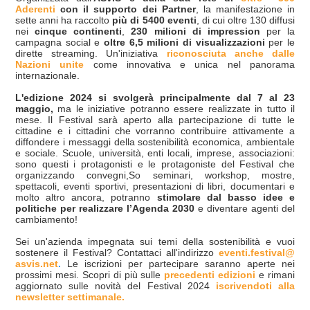
Aderenti
con il supporto dei Partner
, la manifestazione in
sette anni ha raccolto
più di 5400 eventi
, di cui oltre 130 diffusi
nei
cinque continenti
,
230 milioni di impression
per la
campagna social e
oltre 6,5 milioni di visualizzazioni
per le
dirette streaming. Un'iniziativa
riconosciuta anche dalle
Nazioni unite
come innovativa e unica nel panorama
internazionale.
L'edizione 2024 si svolgerà principalmente
dal 7 al 23
maggio,
ma le iniziative potranno essere realizzate in tutto il
mese. Il Festival sarà aperto alla partecipazione di tutte le
cittadine e i cittadini che vorranno contribuire attivamente a
diffondere i messaggi della sostenibilità economica, ambientale
e sociale. Scuole, università, enti locali, imprese, associazioni:
sono questi i protagonisti e le protagoniste del Festival che
organizzando convegni,So seminari, workshop, mostre,
spettacoli, eventi sportivi, presentazioni di libri, documentari e
molto altro ancora, potranno
stimolare dal basso idee e
politiche per realizzare l’Agenda 2030
e diventare agenti del
cambiamento!
Sei un'azienda impegnata sui temi della sostenibilità e vuoi
sostenere il Festival? Contattaci all'indirizzo
eventi.festival@
asvis.net
.
Le iscrizioni per partecipare saranno aperte nei
prossimi mesi. Scopri di più sulle
precedenti edizioni
e rimani
aggiornato sulle novità del Festival 2024
iscrivendoti alla
newsletter settimanale.