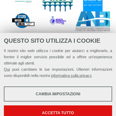
QUESTO SITO UTILIZZA I COOKIE
Il nostro sito web utilizza i cookie per aiutarci a migliorarlo, a
fornire il miglior servizio possibile ed a offrire un'esperienza
ottimale agli utenti.
Qui
puoi cambiare le tue impostazioni. Ulteriori informazioni
sono disponibili nella nostra
informativa sulla privacy
STATISTICHE
CAMBIA IMPOSTAZIONI
Strumenti statistici che raccolgono dati anonimi sull'utilizzo e la
Alleanza Italiana per lo Sviluppo Sostenibile - ASviS
funzionalità del sito web.
Via Farini 17, 00185 Roma C.F. 97893090585 P.IVA 14610671001
Mostra maggiori informazioni
ACCETTA TUTTO