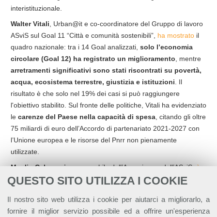
interistituzionale.
Walter Vitali
, Urban@it e co-coordinatore del Gruppo di lavoro
ASviS sul Goal 11 “Città e comunità sostenibili”,
ha mostrato
il
quadro nazionale: tra i 14 Goal analizzati,
solo l’economia
circolare (Goal 12) ha registrato un miglioramento
, mentre
arretramenti significativi sono stati riscontrati su povertà,
acqua, ecosistema terrestre, giustizia e istituzioni
. Il
risultato è che solo nel 19% dei casi si può raggiungere
l'obiettivo stabilito. Sul fronte delle politiche, Vitali ha evidenziato
le
carenze del Paese nella capacità di spesa
, citando gli oltre
75 miliardi di euro dell’Accordo di partenariato 2021-2027 con
l’Unione europea e le risorse del Pnrr non pienamente
utilizzate.
Manlio Calzaroni
, responsabile dell’Area ricerca dell’ASviS,
è
QUESTO SITO UTILIZZA I COOKIE
entrato nel dettaglio
degli andamenti territoriali:
“La famosa
dicotomia Nord-Sud non è presente: in ogni area si registra un
Il nostro sito web utilizza i cookie per aiutarci a migliorarlo, a
peggioramento su cinque Goal, con miglioramenti solo in uno.
fornire il miglior servizio possibile ed a offrire un'esperienza
La tradizionale divisione si vede, invece, nei i livelli raggiunti dai