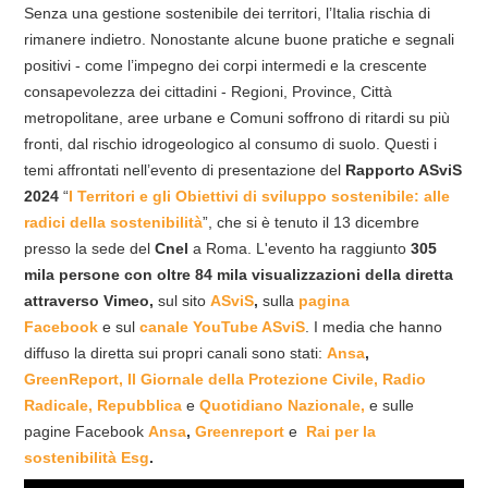
Senza una gestione sostenibile dei territori, l’Italia rischia di
rimanere indietro. Nonostante alcune buone pratiche e segnali
positivi - come l’impegno dei corpi intermedi e la crescente
consapevolezza dei cittadini - Regioni, Province, Città
metropolitane, aree urbane e Comuni soffrono di ritardi su più
fronti, dal rischio idrogeologico al consumo di suolo. Questi i
temi affrontati nell’evento di presentazione del
Rapporto ASviS
2024
“
I Territori e gli Obiettivi di sviluppo sostenibile: alle
radici della sostenibilità
”, che si è tenuto il 13 dicembre
presso la sede del
Cnel
a Roma. L'evento ha raggiunto
305
mila persone con oltre 84 mila visualizzazioni della diretta
attraverso Vimeo,
sul sito
ASviS
,
sulla
pagina
Facebook
e sul
canale YouTube ASviS
. I media che hanno
diffuso la diretta sui propri canali sono stati:
Ansa
,
GreenReport,
Il Giornale della Protezione
Civile,
Radio
Radicale,
Repubblica
e
Quotidiano Nazionale,
e sulle
pagine Facebook
Ansa
,
Greenreport
e
Rai per la
sostenibilità Esg
.