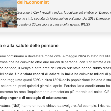
dell’Economist
Secondo il City liveability index, la regione più vivibile è l’Europa
per le città, seguita da Copenaghen e Zurigo. Dal 2013 Damasco è
scende di 20 posizioni a causa della guerra.
8/1/25
za e alla salute delle persone
tremi continuano a devastare molte città. A maggio 2024 lo stato brasili
rosa che ha coinvolto oltre due milioni di persone, con 172 vittime e 80
sso periodo, il Kenya e altre aree dell'Africa orientale hanno subito disast
del caldo. Un'
ondata record di calore in India
ha coinvolto milioni di
 hanno raggiunto quasi 50°C e circa l'80% della popolazione indiana è st
 sei ore nei primi quindici giorni di aprile. Persino l'aria condizionata ha 
do estremo ha reso l'inquinamento atmosferico più mortale del solito. Ci
 dispongono di strategie di adattamento.
 natura
(NbS) hanno un ruolo chiave da svolgere. Ad esempio, i ricercat