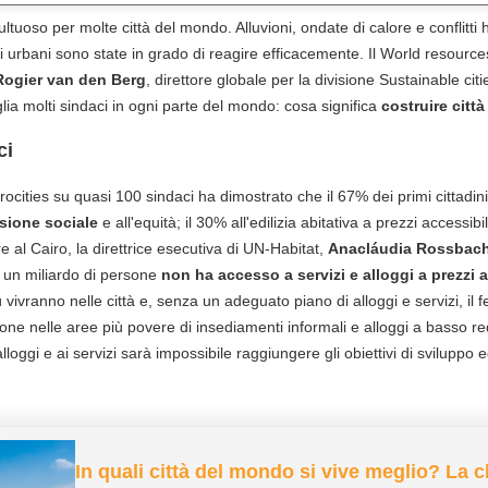
tuoso per molte città del mondo. Alluvioni, ondate di calore e conflitti ha
 urbani sono state in grado di reagire efficacemente. Il World resources 
Rogier van den Berg
, direttore globale per la divisione Sustainable ci
a molti sindaci in ogni parte del mondo: cosa significa
costruire citt
ci
cities su quasi 100 sindaci ha dimostrato che il 67% dei primi cittadini 
sione sociale
e all'equità; il 30% all'edilizia abitativa a prezzi accessib
al Cairo, la direttrice esecutiva di UN-Habitat,
Anacláudia Rossbac
 un miliardo di persone
non ha accesso a servizi e alloggi a prezzi a
iù vivranno nelle città e, senza un adeguato piano di alloggi e servizi, i
ione nelle aree più povere di insediamenti informali e alloggi a basso red
loggi e ai servizi sarà impossibile raggiungere gli obiettivi di sviluppo 
In quali città del mondo si vive meglio? La c