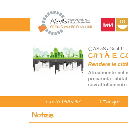
ASviS
Goal 11
/
CITTÀ E C
Rendere le città
Attualmente nel m
precarietà abita
sovraffollamento 
Cos'è l'ASviS?
I Target
Notizie