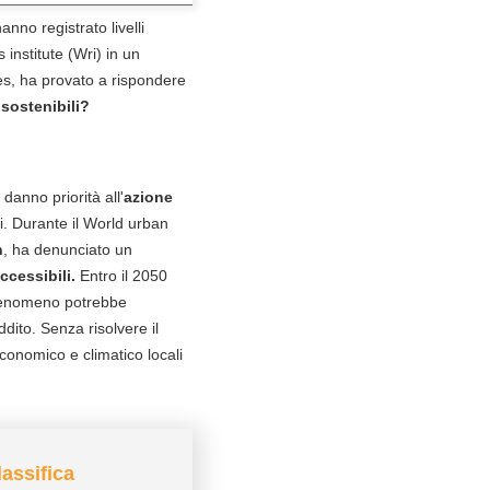
nno registrato livelli
institute (Wri) in un
ties, ha provato a rispondere
à sostenibili?
danno priorità all'
azione
ili. Durante il World urban
h
, ha denunciato un
ccessibili.
Entro il 2050
l fenomeno potrebbe
dito. Senza risolvere il
economico e climatico locali
lassifica