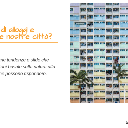
i alloggi e
le nostre città?
cune tendenze e sfide che
oni basate sulla natura alla
ane possono rispondere.