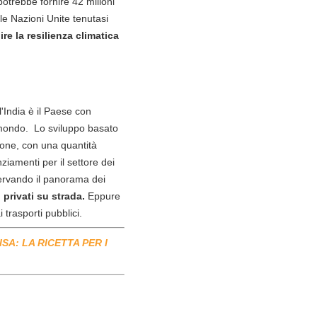
potrebbe fornire 42 milioni
lle Nazioni Unite tenutasi
ire la resilienza climatica
l'India è il Paese con
l mondo. Lo sviluppo basato
sone, con una quantità
iamenti per il settore dei
servando il panorama dei
 privati su strada.
Eppure
trasporti pubblici.
A: LA RICETTA PER I