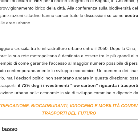
lioni di dollari in NbS per il bacino idrografico di Bogotà, in Colombia, 
approvvigionamento idrico della città. Alla conferenza sulla biodiversità de
organizzazioni cittadine hanno concentrato le discussioni su come
costru
lle aree urbane.
ggiore crescita tra le infrastrutture urbane entro il 2050. Dopo la Cina, 
ore: la sua rete metropolitana è destinata a essere tra le più grandi a
 esempio di come garantire l'accesso al maggior numero possibile di per
lando contemporaneamente lo sviluppo economico. Un aumento dei finanz
io, ma i decisori politici non sembrano andare in questa direzione: os
trasporti,
il 72% degli investimenti “low carbon” riguarda i trasporti
lazione urbana nelle economie in via di sviluppo cammina o dipende dai 
RIFICAZIONE, BIOCARBURANTI, IDROGENO E MOBILITÀ CONDIVIS
TRASPORTI DEL FUTURO
 basso