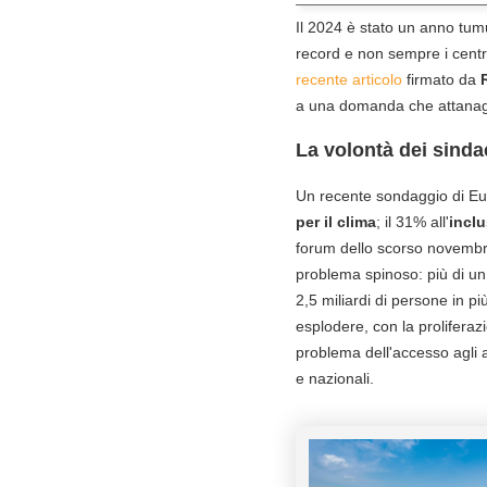
Il 2024 è stato un anno tumul
record e non sempre i centri
recente articolo
firmato da
a una domanda che attanagli
La volontà dei sinda
Un recente sondaggio di Euro
per il clima
; il 31% all'
inclu
forum dello scorso novembre 
problema spinoso: più di un
2,5 miliardi di persone in p
esplodere, con la proliferaz
problema dell'accesso agli al
e nazionali.