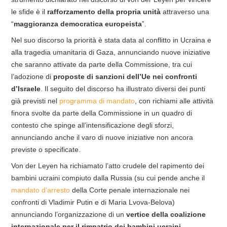
le sfide è il
rafforzamento della propria unità
attraverso una
“
maggioranza democratica europeista
”.
Nel suo discorso la priorità è stata data al conflitto in Ucraina e
alla tragedia umanitaria di Gaza, annunciando nuove iniziative
che saranno attivate da parte della Commissione, tra cui
l’adozione di
proposte di sanzioni dell’Ue nei confronti
d’Israele
. Il seguito del discorso ha illustrato diversi dei punti
già previsti nel
programma di mandato
, con richiami alle attività
finora svolte da parte della Commissione in un quadro di
contesto che spinge all’intensificazione degli sforzi,
annunciando anche il varo di nuove iniziative non ancora
previste o specificate.
Von der Leyen ha richiamato l’atto crudele del rapimento dei
bambini ucraini compiuto dalla Russia (su cui pende anche il
mandato d’arresto
della Corte penale internazionale nei
confronti di Vladimir Putin e di Maria Lvova-Belova)
annunciando l’organizzazione di un
vertice della coalizione
internazionale per il rimpatrio dei bambini ucraini
.