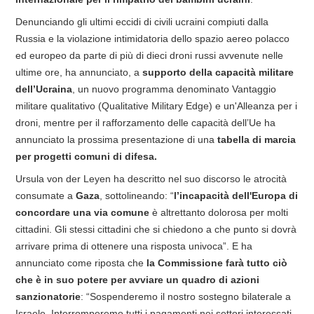
Denunciando gli ultimi eccidi di civili ucraini compiuti dalla
Russia e la violazione intimidatoria dello spazio aereo polacco
ed europeo da parte di più di dieci droni russi avvenute nelle
ultime ore, ha annunciato, a
supporto della capacità militare
dell’Ucraina
, un nuovo programma denominato Vantaggio
militare qualitativo (Qualitative Military Edge) e un'Alleanza per i
droni, mentre per il rafforzamento delle capacità dell’Ue ha
annunciato la prossima presentazione di una
tabella di marcia
per progetti comuni di difesa.
Ursula von der Leyen
ha descritto nel suo discorso le atrocità
consumate a
Gaza
, sottolineando: “
l’incapacit
à dell'Europa di
concordare una via comune
è altrettanto dolorosa per molti
cittadini. Gli stessi cittadini che si chiedono a che punto si dovrà
arrivare prima di ottenere una risposta univoca”. E ha
annunciato come riposta che
la Commissione farà tutto ciò
che è in suo potere per avviare un quadro di azioni
sanzionatorie
: “Sospenderemo il nostro sostegno bilaterale a
Israele. Interromperemo tutti i pagamenti nei settori interessati,