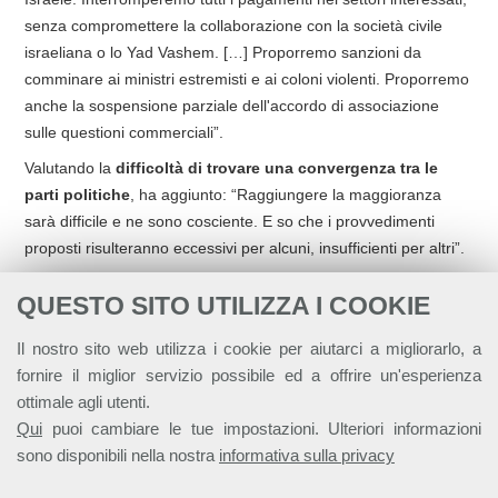
senza compromettere la collaborazione con la società civile
israeliana o lo Yad Vashem. […] Proporremo sanzioni da
comminare ai ministri estremisti e ai coloni violenti. Proporremo
anche la sospensione parziale dell'accordo di associazione
sulle questioni commerciali”.
Valutando la
difficoltà di trovare una convergenza tra le
parti politiche
, ha aggiunto: “Raggiungere la maggioranza
sarà difficile e ne sono cosciente. E so che i provvedimenti
proposti risulteranno eccessivi per alcuni, insufficienti per altri”.
Come nuova iniziativa ha annunciato anche che il mese
QUESTO SITO UTILIZZA I COOKIE
prossimo sarà istituito un gruppo di donatori per la Palestina
(Palestine Donor Group), prevedendo uno
strumento
Il nostro sito web utilizza i cookie per aiutarci a migliorarlo, a
dedicato alla ricostruzione di Gaza,
oltre a mandare avanti il
fornire il miglior servizio possibile ed a offrire un'esperienza
processo due popoli due stati richiamandosi al recente
vertice
ottimale agli utenti.
di New York
organizzato da Francia e Arabia Saudita.
Qui
puoi cambiare le tue impostazioni. Ulteriori informazioni
Sulla situazione interna all’Ue, ha messo in evidenza gli aspetti
sono disponibili nella nostra
informativa sulla privacy
di difficoltà economica che devono affrontare famiglie e