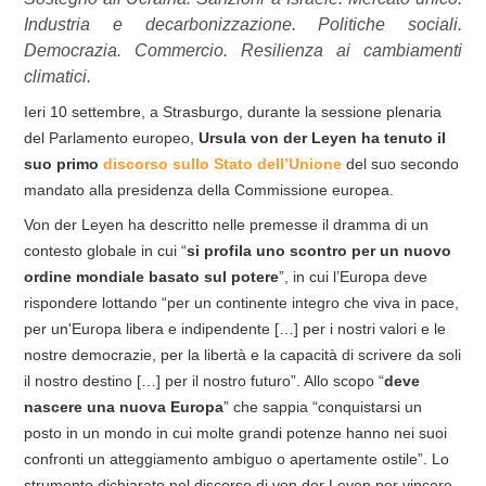
Industria e decarbonizzazione. Politiche sociali.
Democrazia. Commercio. Resilienza ai cambiamenti
climatici.
Ieri 10 settembre, a Strasburgo, durante la sessione plenaria
del Parlamento europeo,
Ursula von der Leyen ha tenuto il
suo primo
discorso sullo Stato dell’Unione
del suo secondo
mandato alla presidenza della Commissione europea.
Von der Leyen ha descritto nelle premesse il dramma di un
contesto globale in cui “
si profila uno scontro per un nuovo
ordine mondiale basato sul potere
”, in cui l’Europa deve
rispondere lottando “per un continente integro che viva in pace,
per un'Europa libera e indipendente […] per i nostri valori e le
nostre democrazie, per la libertà e la capacità di scrivere da soli
il nostro destino […] per il nostro futuro”. Allo scopo “
deve
nascere una nuova Europa
” che sappia “conquistarsi un
posto in un mondo in cui molte grandi potenze hanno nei suoi
confronti un atteggiamento ambiguo o apertamente ostile”. Lo
strumento dichiarato nel discorso di von der Leyen per vincere