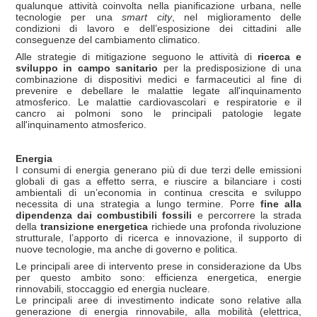
qualunque attività coinvolta nella pianificazione urbana, nelle
tecnologie per una
smart city
, nel miglioramento delle
condizioni di lavoro e dell’esposizione dei cittadini alle
conseguenze del cambiamento climatico.
Alle strategie di mitigazione seguono le attività di
ricerca e
sviluppo in campo sanitario
per la predisposizione di una
combinazione di dispositivi medici e farmaceutici al fine di
prevenire e debellare le malattie legate all'inquinamento
atmosferico. Le malattie cardiovascolari e respiratorie e il
cancro ai polmoni sono le principali patologie legate
all'inquinamento atmosferico.
Energia
I consumi di energia generano più di due terzi delle emissioni
globali di gas a effetto serra, e riuscire a bilanciare i costi
ambientali di un’economia in continua crescita e sviluppo
necessita di una strategia a lungo termine. Porre
fine alla
dipendenza dai combustibili fossili
e percorrere la strada
della
transizione energetica
richiede una profonda rivoluzione
strutturale, l’apporto di ricerca e innovazione, il supporto di
nuove tecnologie, ma anche di governo e politica.
Le principali aree di intervento prese in considerazione da Ubs
per questo ambito sono: efficienza energetica, energie
rinnovabili, stoccaggio ed energia nucleare.
Le principali aree di investimento indicate sono relative alla
generazione di energia rinnovabile, alla mobilità (elettrica,