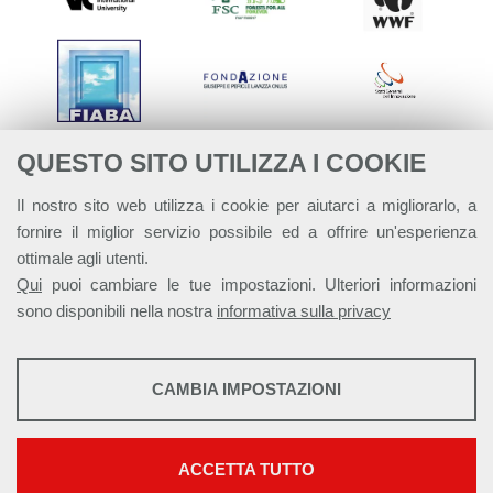
QUESTO SITO UTILIZZA I COOKIE
Il nostro sito web utilizza i cookie per aiutarci a migliorarlo, a
fornire il miglior servizio possibile ed a offrire un'esperienza
ottimale agli utenti.
Qui
puoi cambiare le tue impostazioni. Ulteriori informazioni
sono disponibili nella nostra
informativa sulla privacy
STATISTICHE
CAMBIA IMPOSTAZIONI
Strumenti statistici che raccolgono dati anonimi sull'utilizzo e la
Alleanza Italiana per lo Sviluppo Sostenibile - ASviS
funzionalità del sito web.
Via Farini 17, 00185 Roma C.F. 97893090585 P.IVA 14610671001
Mostra maggiori informazioni
ACCETTA TUTTO
This work is licensed under a
Creative Commons Attribuzione - Non