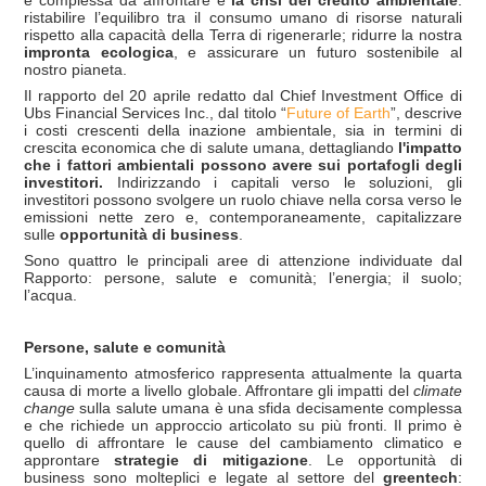
ristabilire l’equilibro tra il consumo umano di risorse naturali
rispetto alla capacità della Terra di rigenerarle; ridurre la nostra
impronta ecologica
, e assicurare un futuro sostenibile al
nostro pianeta.
Il rapporto del 20 aprile redatto dal Chief Investment Office di
Ubs Financial Services Inc., dal titolo “
Future of Earth
”, descrive
i costi crescenti della inazione ambientale, sia in termini di
crescita economica che di salute umana, dettagliando
l'impatto
che i fattori ambientali possono avere sui portafogli degli
investitori.
Indirizzando i capitali verso le soluzioni, gli
investitori possono svolgere un ruolo chiave nella corsa verso le
emissioni nette zero e, contemporaneamente, capitalizzare
sulle
opportunità di business
.
Sono quattro le principali aree di attenzione individuate dal
Rapporto: persone, salute e comunità; l’energia; il suolo;
l’acqua.
Persone, salute e comunità
L’inquinamento atmosferico rappresenta attualmente la quarta
causa di morte a livello globale. Affrontare gli impatti del
climate
change
sulla salute umana è una sfida decisamente complessa
e che richiede un approccio articolato su più fronti. Il primo è
quello di affrontare le cause del cambiamento climatico e
approntare
strategie di mitigazione
. Le opportunità di
business sono molteplici e legate al settore del
greentech
: