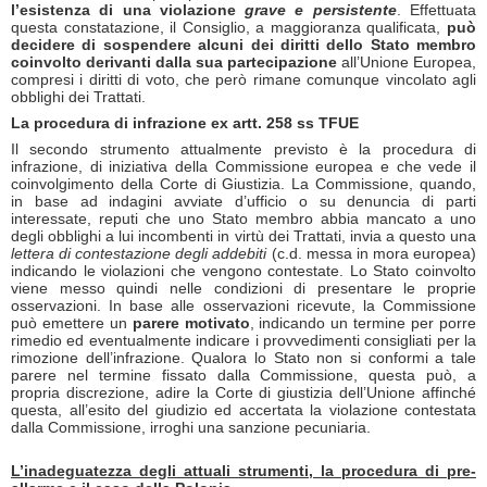
l’esistenza di una violazione
grave e persistente
. Effettuata
questa constatazione, il Consiglio, a maggioranza qualificata,
può
decidere di sospendere alcuni dei diritti dello Stato membro
coinvolto derivanti dalla sua partecipazione
all’Unione Europea,
compresi i diritti di voto, che però rimane comunque vincolato agli
obblighi dei Trattati.
La procedura di infrazione ex artt. 258 ss TFUE
Il secondo strumento attualmente previsto è la procedura di
infrazione, di iniziativa della Commissione europea e che vede il
coinvolgimento della Corte di Giustizia. La Commissione, quando,
in base ad indagini avviate d’ufficio o su denuncia di parti
interessate, reputi che uno Stato membro abbia mancato a uno
degli obblighi a lui incombenti in virtù dei Trattati, invia a questo una
lettera di contestazione degli addebiti
(c.d. messa in mora europea)
indicando le violazioni che vengono contestate. Lo Stato coinvolto
viene messo quindi nelle condizioni di presentare le proprie
osservazioni. In base alle osservazioni ricevute, la Commissione
può emettere un
parere motivato
, indicando un termine per porre
rimedio ed eventualmente indicare i provvedimenti consigliati per la
rimozione dell’infrazione. Qualora lo Stato non si conformi a tale
parere nel termine fissato dalla Commissione, questa può, a
propria discrezione, adire la Corte di giustizia dell’Unione affinché
questa, all’esito del giudizio ed accertata la violazione contestata
dalla Commissione, irroghi una sanzione pecuniaria.
L’inadeguatezza degli attuali strumenti, la procedura di pre-