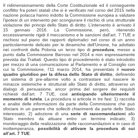
Il ridimensionamento della Corte Costituzionale ed il conseguente
conflitto fra poteri statali che si è verificato nel corso del 2015 nella
nazione polacca hanno indotto la Commissione europea a valutare
l’ipotesi di un intervento per scongiurare il rischio di una strutturale
violazione dei principi dello Stato di diritto. L’intervento è arrivato il
15 gennaio 2016. La Commissione, però, ritenendo
eccessivamente rigidi il meccanismo e le sanzioni dall’art. 7 TUE e
rischiosi sul piano dei rapporti diplomatici nel corso di un anno
particolarmente delicato per le dinamiche dell’Unione, ha adottato
nei confronti della Polonia un terzo tipo di
procedura
, messo a
punto dalla Commissione Barroso nel 2014 e non espressamente
prevista dai Trattati. Questo tipo di procedimento è stato introdotto
per mezzo di una comunicazione al Parlamento e al Consiglio con
cui la Commissione, l’11 marzo 2014, ha presentato il
nuovo
quadro giuridico per la difesa dello Stato di diritto
, definendo
un sistema di pre-allarme volto a contrastare sul nascere le
minacce sistemiche e strutturali allo Stato di diritto, attraverso un
dialogo di persuasione, ancor prima del sorgere dei requisiti
richiesti dall’art. 7 TUE, cioè
anticipando ulteriormente il
momento di tutela
. La procedura si articola in tre fasi: 1) raccolta
e analisi delle informazioni da parte della Commissione che può
sfociare in un parere che solleciti chiarimenti da parte dello Stato
interessato; 2) adozione di una
serie di raccomandazioni
allo
Stato membro da attuare entro un termine indicato; 3)
monitoraggio della realizzazione delle raccomandazioni e in caso di
inottemperanza,
possibilità di attivare la procedura di cui
all’art. 7 TUE
.