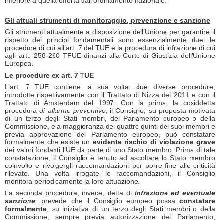
inferiore a quella offerta dall’ordinamento nazionale.
Gli attuali strumenti di monitoraggio, prevenzione e sanzione
Gli strumenti attualmente a disposizione dell’Unione per garantire il
rispetto dei principi fondamentali sono essenzialmente due: le
procedure di cui all’art. 7 del TUE e la procedura di infrazione di cui
agli artt. 258-260 TFUE dinanzi alla Corte di Giustizia dell’Unione
Europea.
Le procedure ex art. 7 TUE
L’art. 7 TUE contiene, a sua volta, due diverse procedure,
introdotte rispettivamente con il Trattato di Nizza del 2011 e con il
Trattato di Amsterdam del 1997. Con la prima, la cosiddetta
procedura
di allarme preventivo
, il Consiglio, su proposta motivata
di un terzo degli Stati membri, del Parlamento europeo o della
Commissione, e a maggioranza dei quattro quinti dei suoi membri e
previa approvazione del Parlamento europeo, può constatare
formalmente che esiste un
evidente rischio di violazione
grave
dei valori fondanti l’UE da parte di uno Stato membro. Prima di tale
constatazione, il Consiglio è tenuto ad ascoltare lo Stato membro
coinvolto e rivolgergli raccomandazioni per porre fine alle criticità
rilevate. Una volta irrogate le raccomandazioni, il Consiglio
monitora periodicamente la loro attuazione.
La seconda procedura, invece, detta di
infrazione ed eventuale
sanzione
,
prevede che il Consiglio europeo possa
constatare
formalmente
, su iniziativa di un terzo degli Stati membri o della
Commissione, sempre previa autorizzazione del Parlamento,