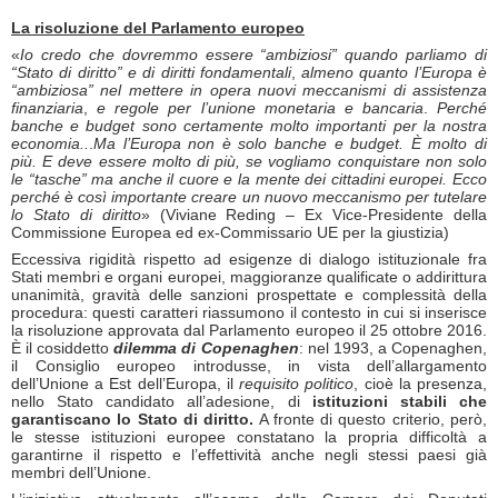
La risoluzione del Parlamento europeo
«
Io credo che dovremmo essere “ambiziosi” quando parliamo di
“Stato di diritto”
e di diritti fondamentali
,
almeno quanto l’Europa è
“ambiziosa” nel mettere in opera nuovi meccanismi di assistenza
finanziaria
,
e regole per l’unione monetaria e bancaria
.
Perché
banche e budget sono certamente molto importanti per la nostra
economia..
.
Ma l’Europa non è solo banche e budget. È molto di
più. E deve essere molto di più, se vogliamo conquistare non solo
le “tasche” ma anche il cuore e la mente dei cittadini europei.
Ecco
perché è così importante creare un nuovo meccanismo per tutelare
lo Stato di diritto
» (Viviane Reding – Ex Vice-Presidente della
Commissione Europea ed ex-Commissario UE per la giustizia)
Eccessiva rigidità rispetto ad esigenze di dialogo istituzionale fra
Stati membri e organi europei, maggioranze qualificate o addirittura
unanimità, gravità delle sanzioni prospettate e complessità della
procedura: questi caratteri riassumono il contesto in cui si inserisce
la risoluzione approvata dal Parlamento europeo il 25 ottobre 2016.
È il cosiddetto
dilemma di Copenaghen
: nel 1993, a Copenaghen,
il Consiglio europeo introdusse, in vista dell’allargamento
dell’Unione a Est dell’Europa, il
requisito politico
, cioè la presenza,
nello Stato candidato all’adesione, di
istituzioni stabili che
garantiscano lo Stato di diritto.
A fronte di questo criterio, però,
le stesse istituzioni europee constatano la propria difficoltà a
garantirne il rispetto e l’effettività anche negli stessi paesi già
membri dell’Unione.