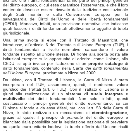
dichiarò che i diritti fondamentali fanno parte dei principi generali
del diritto europeo, di cui essa garantisce l’osservanza, e che il loro
contenuto dovesse essere ricavato dalla tradizione costituzionale
degli Stati membri e dalla Convenzione Europea per la
salvaguardia dei Diritti dell’Uomo e delle libertà fondamentali
(CEDU). Mancava, infatti, una previsione normativa che indicasse
quali fossero i diritti fondamentali effettivamente oggetto di tutela
giurisdizionale.
Una prima svolta si ebbe con il Trattato di Maastricht, che
introdusse, all’articolo 6 del Trattato sull’Unione Europea (TUE), i
diritti fondamentali a livello normativo, sancendone il valore
fondante rispetto all’Unione stessa. Di fronte alla scelta posta alle
istituzioni europee sulla opportunità di aderire, come Unione, alla
CEDU, si optò invece per l’adozione di un
proprio catalogo
di
diritti fondamentali, contenuto nella
Carta dei diritti fondamentali
dell’Unione Europea
, proclamata a Nizza nel 2000.
Da ultimo, con il Trattato di Lisbona, la Carta di Nizza è stata
incorporata nel TUE, assumendo, quindi, il medesimo valore
giuridico dei Trattati (art. 6 TUE). Con il Trattato di Lisbona si è
giunti alla realizzazione di un
sistema di tutela integrata e
multilivello
dei diritti fondamentali. Non solo, infatti, questi
costituiscono i principi generali del diritto euro-unitario, su cui
l’Unione si fonda e da essa difesi, ma, con l’art. 53 della Carta di
Nizza, è stato realizzato un meccanismo di
eterointegrazione
,
grazie al quale, il principio di
primauté
del diritto europeo è
bilanciato dalla possibilità per la legislazione nazionale di prevalere
su quella euro-unitaria laddove la tutela offerta dall’Unione risulti