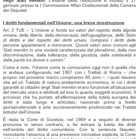
negli Stati membri.
L’esame della risoluzione è iniziato il 17
gennaio presso la I Commissione Affari Costituzionali della Camera
dei Deputati.
I diritti fondamentali nell’Unione: una breve ricostruzione
Art. 2 TUE – “
L'Unione si fonda sui valori del rispetto della dignità
umana, della libertà, della democrazia, dell'uguaglianza, dello Stato
di diritto e del rispetto dei diritti umani, compresi i diritti delle
persone appartenenti a minoranze. Questi valori sono comuni agli
Stati membri in una società caratterizzata dal pluralismo, dalla non
discriminazione, dalla tolleranza, dalla giustizia, dalla solidarietà e
dalla parità tra donne e uomini.
”
Come è noto, l’Unione come la conosciamo oggi non è quella che
si andava configurando nel 1957 con i Trattati di Roma – che
proprio nel prossimo marzo compiranno 60 anni –, i quali davano
vita ad un Trattato di natura prettamente economica, in cui i diritti
garantiti ai cittadini degli Stati membri erano funzionali all’attuazione
del mercato unico e attribuiti ad essi in quanto soggetti economici. Il
processo che ha portato all’affermazione della tutela europea dei
diritti è stato lungo e articolato, nascendo prima a livello
giurisprudenziale e solo successivamente positivizzato nei Trattati
istitutivi dell’Unione.
È stata la Corte di Giustizia, nel 1969 e a seguito di diverse
pronunce in senso contrario, a far entrare la tutela dei diritti
nell’ambito del diritto comunitario. Con la sentenza Stauder,
nonostante l’assenza di una previsione normativa esplicita, la Corte