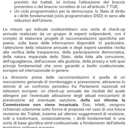
previsto dai trattati, ivi inclusa l’attivazione del braccio
preventivo o del braccio correttivo di cui all’articolo 7 TUE;
Un ciclo programmatico per la democrazia, lo Stato di diritto
e i diritti fondamentali (ciclo programmatico DSD) in seno alle
istituzioni dell’Unione.
Le misure qui indicate costituirebbero una sorta di check-up
annuale realizzato da un gruppo di esperti indipendenti, con il
compito di elaborare progetti di raccomandazioni specifiche per
paese, sulla base delle informazioni disponibili. In particolare,
l’attenzione della relazione annuale e degli esperti sarebbe rivolta
alla verifica della trasparenza, della partecipazione democratica,
della natura imparziale dello Stato, della lotta alla corruzione,
dell’uguaglianza, dell’accesso alla giustizia, della privacy e tutti quei
principi fondamentali che sono garantiti a livello costituzionale,
europeo ed internazionale in genere.
La direzione presa dalle raccomandazioni è quella di un
meccanismo generale di monitoraggio e prevenzione, attraverso lo
stimolo di un confronto periodico fra Parlamenti nazionali ed
istituzioni europee: un
check-up
annuale dai risultati del quale
attingere per l’eventuale attivazione degli attuali meccanismi di
prevenzione ed eventuale sanzione,
della cui riforma la
Commissione non viene incaricata
. Essi, infatti, vengono
richiamati solamente sotto forma di proposta nel caso di una futura
revisione dei Trattati, insieme ad ulteriori suggerimenti di revisione,
volti a trasformare, sostanzialmente, i diritti fondamentali in una
sorta di base giuridica simil-costituzionale a fondamento dell’attività
legislativa ordinaria europea.