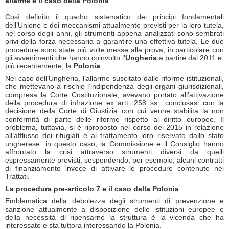
allarme e il caso della Polonia
Così definito il quadro sistematico dei principi fondamentali
dell’Unione e dei meccanismi attualmente previsti per la loro tutela,
nel corso degli anni, gli strumenti appena analizzati sono sembrati
privi della forza necessaria a garantire una effettiva tutela. Le due
procedure sono state più volte messe alla prova, in particolare con
gli avvenimenti che hanno coinvolto l’
Ungheria
a partire dal 2011 e,
più recentemente, la
Polonia
.
Nel caso dell’Ungheria, l’allarme suscitato dalle riforme istituzionali,
che mettevano a rischio l’indipendenza degli organi giurisdizionali,
compresa la Corte Costituzionale, avevano portato all’attivazione
della procedura di infrazione ex artt. 258 ss., conclusasi con la
decisione della Corte di Giustizia con cui venne stabilita la non
conformità di parte delle riforme rispetto al diritto europeo. Il
problema, tuttavia, si è riproposto nel corso del 2015 in relazione
all’afflusso dei rifugiati e al trattamento loro riservato dallo stato
ungherese: in questo caso, la Commissione e il Consiglio hanno
affrontato la crisi attraverso strumenti diversi da quelli
espressamente previsti, sospendendo, per esempio, alcuni contratti
di finanziamento invece di attivare le procedure contenute nei
Trattati.
La procedura pre-articolo 7 e il caso della Polonia
Emblematica della debolezza degli strumenti di prevenzione e
sanzione attualmente a disposizione delle istituzioni europee e
della necessità di ripensarne la struttura è la vicenda che ha
interessato e sta tuttora interessando la Polonia.