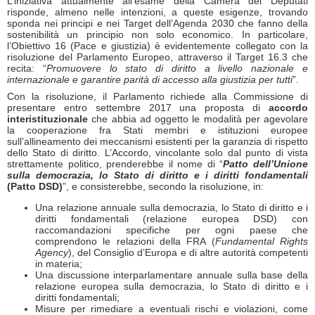
L’iniziativa attualmente all’esame della Camera dei Deputati
risponde, almeno nelle intenzioni, a queste esigenze, trovando
sponda nei principi e nei Target dell’Agenda 2030 che fanno della
sostenibilità un principio non solo economico. In particolare,
l’Obiettivo 16 (Pace e giustizia) è evidentemente collegato con la
risoluzione del Parlamento Europeo, attraverso il Target 16.3 che
recita: “
Promuovere lo stato di diritto a livello nazionale e
internazionale e garantire parità di accesso alla giustizia per tutti
”.
Con la risoluzione, il Parlamento richiede alla Commissione di
presentare entro settembre 2017 una proposta di
accordo
interistituzionale
che abbia ad oggetto le modalità per agevolare
la cooperazione fra Stati membri e istituzioni europee
sull’allineamento dei meccanismi esistenti per la garanzia di rispetto
dello Stato di diritto. L’Accordo, vincolante solo dal punto di vista
strettamente politico, prenderebbe il nome di “
Patto dell’Unione
sulla democrazia, lo Stato di diritto e i diritti fondamentali
(Patto DSD)
”, e consisterebbe, secondo la risoluzione, in:
Una relazione annuale sulla democrazia, lo Stato di diritto e i
diritti fondamentali (relazione europea DSD) con
raccomandazioni specifiche per ogni paese che
comprendono le relazioni della FRA (
Fundamental Rights
Agency
), del Consiglio d’Europa e di altre autorità competenti
in materia;
Una discussione interparlamentare annuale sulla base della
relazione europea sulla democrazia, lo Stato di diritto e i
diritti fondamentali;
Misure per rimediare a eventuali rischi e violazioni, come