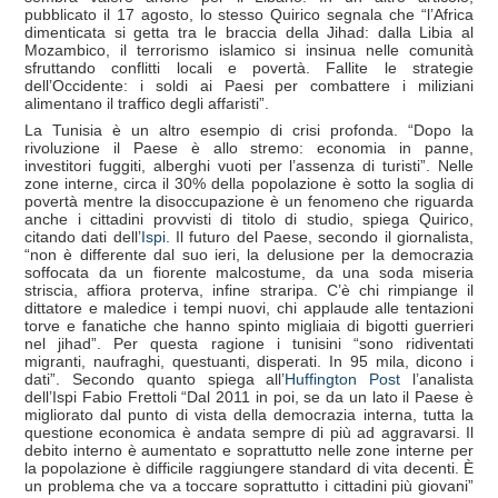
pubblicato il 17 agosto, lo stesso Quirico segnala che “l’Africa
dimenticata si getta tra le braccia della Jihad: dalla Libia al
Mozambico, il terrorismo islamico si insinua nelle comunità
sfruttando conflitti locali e povertà. Fallite le strategie
dell’Occidente: i soldi ai Paesi per combattere i miliziani
alimentano il traffico degli affaristi”.
La Tunisia è un altro esempio di crisi profonda. “Dopo la
rivoluzione il Paese è allo stremo: economia in panne,
investitori fuggiti, alberghi vuoti per l’assenza di turisti”. Nelle
zone interne, circa il 30% della popolazione è sotto la soglia di
povertà mentre la disoccupazione è un fenomeno che riguarda
anche i cittadini provvisti di titolo di studio, spiega Quirico,
citando dati dell’
Ispi
. Il futuro del Paese, secondo il giornalista,
“non è differente dal suo ieri, la delusione per la democrazia
soffocata da un fiorente malcostume, da una soda miseria
striscia, affiora proterva, infine straripa. C’è chi rimpiange il
dittatore e maledice i tempi nuovi, chi applaude alle tentazioni
torve e fanatiche che hanno spinto migliaia di bigotti guerrieri
nel jihad”. Per questa ragione i tunisini “sono ridiventati
migranti, naufraghi, questuanti, disperati. In 95 mila, dicono i
dati”. Secondo quanto spiega all’
Huffington Post
l’analista
dell’Ispi Fabio Frettoli “Dal 2011 in poi, se da un lato il Paese è
migliorato dal punto di vista della democrazia interna, tutta la
questione economica è andata sempre di più ad aggravarsi. Il
debito interno è aumentato e soprattutto nelle zone interne per
la popolazione è difficile raggiungere standard di vita decenti. È
un problema che va a toccare soprattutto i cittadini più giovani”