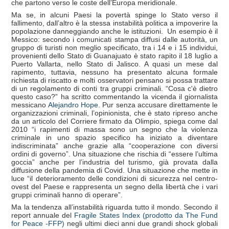
che partono verso le coste dell’Europa meridionale.
Ma se, in alcuni Paesi la povertà spinge lo Stato verso il
fallimento, dall’altro è la stessa instabilità politica a impoverire la
popolazione danneggiando anche le istituzioni. Un esempio è il
Messico: secondo i comunicati stampa diffusi dalle autorità, un
gruppo di turisti non meglio specificato, tra i 14 e i 15 individui,
provenienti dello Stato di Guanajuato è stato rapito il 18 luglio a
Puerto Vallarta, nello Stato di Jalisco. A quasi un mese dal
rapimento, tuttavia, nessuno ha presentato alcuna formale
richiesta di riscatto e molti osservatori pensano si possa trattare
di un regolamento di conti tra gruppi criminali. “Cosa c'è dietro
questo caso?” ha scritto commentando la vicenda il giornalista
messicano
Alejandro Hope
. Pur senza accusare direttamente le
organizzazioni criminali, l’opinionista, che è stato ripreso anche
da un articolo del Corriere firmato da Olimpio, spiega come dal
2010 “i rapimenti di massa sono un segno che la violenza
criminale in uno spazio specifico ha iniziato a diventare
indiscriminata” anche grazie alla “cooperazione con diversi
ordini di governo”. Una situazione che rischia di “essere l’ultima
goccia” anche per l’industria del turismo, già provata dalla
diffusione della pandemia di Covid. Una situazione che mette in
luce “il deterioramento delle condizioni di sicurezza nel centro-
ovest del Paese e rappresenta un segno della libertà che i vari
gruppi criminali hanno di operare”.
Ma la tendenza all’instabilità riguarda tutto il mondo. Secondo il
report annuale del
Fragile States Index (prodotto da The Fund
for Peace -FFP)
negli ultimi dieci anni due grandi shock globali