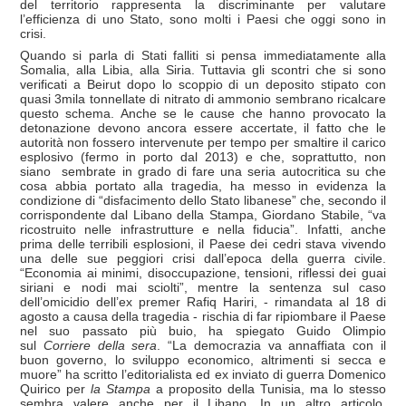
del territorio rappresenta la discriminante per valutare
l’efficienza di uno Stato, sono molti i Paesi che oggi sono in
crisi.
Quando si parla di Stati falliti si pensa immediatamente alla
Somalia, alla Libia, alla Siria. Tuttavia gli scontri che si sono
verificati a Beirut dopo lo scoppio di un deposito stipato con
quasi 3mila tonnellate di nitrato di ammonio sembrano ricalcare
questo schema. Anche se le cause che hanno provocato la
detonazione devono ancora essere accertate, il fatto che le
autorità non fossero intervenute per tempo per smaltire il carico
esplosivo (fermo in porto dal 2013) e che, soprattutto, non
siano sembrate in grado di fare una seria autocritica su che
cosa abbia portato alla tragedia, ha messo in evidenza la
condizione di “disfacimento dello Stato libanese” che, secondo il
corrispondente dal Libano della Stampa, Giordano Stabile, “va
ricostruito nelle infrastrutture e nella fiducia”. Infatti, anche
prima delle terribili esplosioni, il Paese dei cedri stava vivendo
una delle sue peggiori crisi dall’epoca della guerra civile.
“Economia ai minimi, disoccupazione, tensioni, riflessi dei guai
siriani e nodi mai sciolti”, mentre la sentenza sul caso
dell’omicidio dell’ex premer Rafiq Hariri, - rimandata al 18 di
agosto a causa della tragedia - rischia di far ripiombare il Paese
nel suo passato più buio, ha spiegato Guido Olimpio
sul
Corriere della sera
. “La democrazia va annaffiata con il
buon governo, lo sviluppo economico, altrimenti si secca e
muore” ha scritto l’editorialista ed ex inviato di guerra Domenico
Quirico per
la Stampa
a proposito della Tunisia, ma lo stesso
sembra valere anche per il Libano. In un altro articolo,