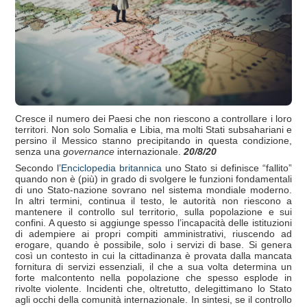
Cresce il numero dei Paesi che non riescono a controllare i loro
territori. Non solo Somalia e Libia, ma molti Stati subsahariani e
persino il Messico stanno precipitando in questa condizione,
senza una
governance
internazionale.
20/8/20
Secondo l’
Enciclopedia britannica
uno Stato si definisce “fallito”
quando non è (più) in grado di svolgere le funzioni fondamentali
di uno Stato-nazione sovrano nel sistema mondiale moderno.
In altri termini, continua il testo, le autorità non riescono a
mantenere il controllo sul territorio, sulla popolazione e sui
confini. A questo si aggiunge spesso l’incapacità delle istituzioni
di adempiere ai propri compiti amministrativi, riuscendo ad
erogare, quando è possibile, solo i servizi di base. Si genera
così un contesto in cui la cittadinanza è provata dalla mancata
fornitura di servizi essenziali, il che a sua volta determina un
forte malcontento nella popolazione che spesso esplode in
rivolte violente. Incidenti che, oltretutto, delegittimano lo Stato
agli occhi della comunità internazionale. In sintesi, se il controllo