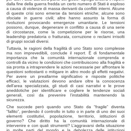
dalla fine della guerra fredda un certo numero di Stati è esploso
a causa di violenze di massa derivanti da conflitti interni. Alcune
di queste crisi sono emerse da tensioni etniche; alcune sono
sfociate in guerre civili; altre hanno assunto la forma di
rivoluzioni provocando emergenze umanitarie. Le tensioni
possono, dunque, degenerare in conflitto a causa di una serie
di circostanze, come la competizione per le risorse, una
leadership predatoria o fratturata, corruzione o reclami irrisolti
di gruppi sociali diversi.
Tuttavia, le ragioni della fragilità di uno Stato sono complesse
ma non imprevedibili, conclude il report. È di fondamentale
importanza che la comunità internazionale comprenda e
controlli da vicino le condizioni che contribuiscono alla fragilità e
sia pronta a intraprendere le azioni necessarie per affrontare le
questioni sottostanti o mitigare in altro modo gli effetti negativi.
Per avere un preallarme significativo e risposte politiche
efficaci, le valutazioni devono andare oltre la conoscenza
dell'area specializzata, gli studi di casi narrativi e le prove
aneddotiche per identificare e cogliere le tendenze sociali
generali, così da prevenire l’instabilità mantenendo la
sicurezza.
Che succede però quando uno Stato da “fragile” diventa
“fallito”, perdendo il controllo in tutto o in parte di uno dei suoi
elementi costitutivi, popolazione, territorio, istituzioni di
governo? Che diritto ha la comunità internazionale di
intervenire e con quali strumenti? L’aggravarsi della situazione
in molte parti del mondo e la debolezza delle istituzioni