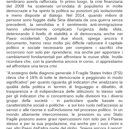
sembrano averla rafforzata. In primo luogo, la crisi finanziaria
del 2008 ha scatenato un'ondata di populismo in molte
democrazie e ha spinto la politica su posizioni più isolazioniste
e meno disposte al dialogo. Nel 2014, quando milioni di
persone sono fuggite dalla Siria dilaniata da una guerra senza
precedenti, la xenofobia e il sentimento anti-immigrazione
hanno ulteriormente complicato l'urgenza della sfida,
deteriorando il livello di stabilità e di democrazia anche nei
Paesi occidentali. Questi due shock, spiega ancora il
documento, hanno reso molto più difficile radunare il capitale
politico e sociale necessario per compiere i sacrifici che
occorrono non solo per riprendersi, ma anche per apportare i
cambiamenti fondamentali per affrontare le nuove sfide. Inutile
ricordare che, con la pandemia ancora in corso, ci apprestiamo
ad affrontare una terza crisi.
“A sostegno della diagnosi generale il Fragile States Index (FSI)
rileva che il 16% di tutte le democrazie è peggiorato in modo
significativo” per quanto riguarda gli indicatori che analizzano la
qualità della politica in termini di linguaggio e dibattito, di
trasparenza e di indipendenza delle istituzioni; lo stesso vale
per gli indicatori che si concentrano sulle divisioni tra i diversi
gruppi della società - in particolare quelle basate su
caratteristiche sociali o politiche - e sul loro ruolo nell'accesso ai
servizi o alle risorse e sull'inclusione nel processo politico. In un
mondo altamente interconnesso, le pressioni su uno Stato
fragile possono avere gravi ripercussioni non solo per il Paese
stesso e per la sua popolazione, ma anche per i suoi vicini e
per altri Paesi dall'altra parte del globo. Spiega ancora il report: