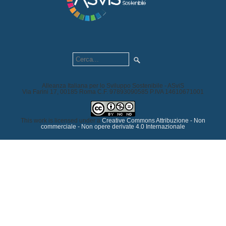
Alleanza Italiana per lo Sviluppo Sostenibile - ASviS
Via Farini 17, 00185 Roma C.F. 97893090585 P.IVA 14610671001
This work is licensed under a
Creative Commons Attribuzione - Non
commerciale - Non opere derivate 4.0 Internazionale