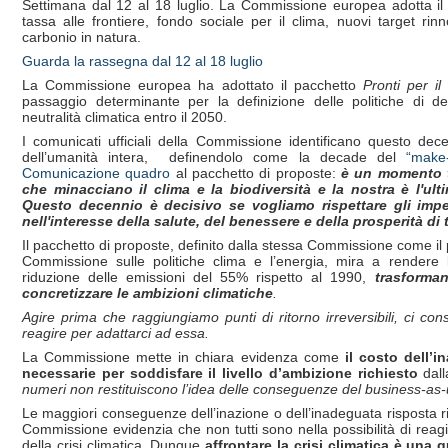
Settimana dal 12 al 18 luglio. La Commissione europea adotta il p
tassa alle frontiere, fondo sociale per il clima, nuovi target rin
carbonio in natura.
Guarda la rassegna dal 12 al 18 luglio
La Commissione europea ha adottato il pacchetto
Pronti per il
passaggio determinante per la definizione delle politiche di dec
neutralità climatica entro il 2050.
I comunicati ufficiali della Commissione identificano questo d
dell’umanità intera, definendolo come la decade del
“make
Comunicazione quadro
al pacchetto di proposte:
è un momento t
che minacciano il clima e la biodiversit
à e la nostra è l'ul
Questo decennio è decisivo se vogliamo rispettare gli impe
nell'interesse della salute, del benessere e della prosperit
à di 
Il pacchetto di proposte, definito dalla stessa Commissione come il
Commissione sulle politiche clima e l’energia, mira a rendere l'
riduzione delle emissioni del 55% rispetto al 1990,
trasforma
concretizzare le ambizioni climatiche
.
Agire prima che raggiungiamo punti di ritorno irreversibili, ci co
reagire per adattarci ad essa.
La Commissione mette in chiara evidenza come
il costo dell’
necessarie per soddisfare il livello d’ambizione richiesto
dall
numeri non restituiscono l’idea delle conseguenze del business-as-
Le maggiori conseguenze dell’inazione o dell’inadeguata risposta r
Commissione evidenzia che non tutti sono nella possibilità di reag
della crisi climatica. Dunque
affrontare la crisi climatica è una 