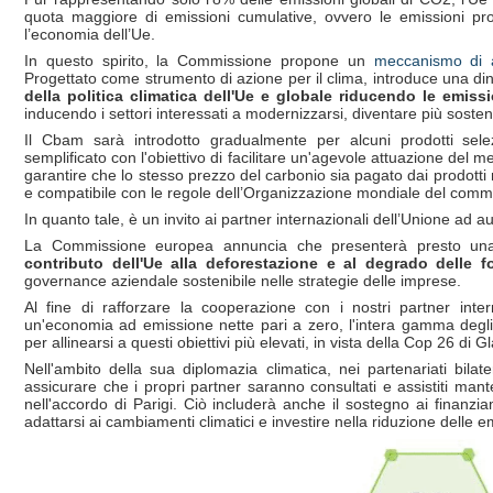
quota maggiore di emissioni cumulative, ovvero le emissioni prod
l’economia dell’Ue.
In questo spirito, la Commissione propone un
meccanismo di a
Progettato come strumento di azione per il clima, introduce una d
della politica climatica dell'Ue e globale riducendo le emiss
inducendo i settori interessati a modernizzarsi, diventare più sostenib
Il Cbam sarà introdotto gradualmente per alcuni prodotti sele
semplificato con l'obiettivo di facilitare un'agevole attuazione de
garantire che lo stesso prezzo del carbonio sia pagato dai prodotti n
e compatibile con le regole dell’Organizzazione mondiale del commerc
In quanto tale, è un invito ai partner internazionali dell’Unione ad
La Commissione europea annuncia che presenterà presto u
contributo dell'Ue alla deforestazione e al degrado delle f
governance aziendale sostenibile nelle strategie delle imprese.
Al fine di rafforzare la cooperazione con i nostri partner intern
un'economia ad emissione nette pari a zero, l'intera gamma degli s
per allinearsi a questi obiettivi più elevati, in vista della Cop 26 di G
Nell'ambito della sua diplomazia climatica, nei partenariati bilate
assicurare che i propri partner saranno consultati e assistiti manten
nell'accordo di Parigi. Ciò includerà anche il sostegno ai finanzia
adattarsi ai cambiamenti climatici e investire nella riduzione delle e