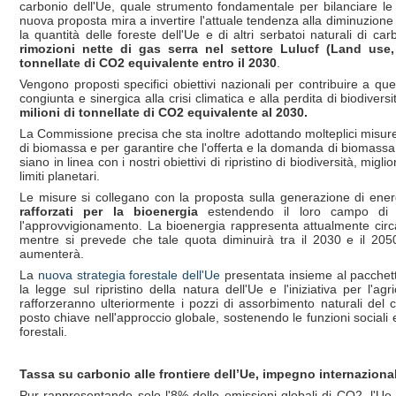
carbonio dell'Ue, quale strumento fondamentale per bilanciare le 
nuova proposta mira a invertire l'attuale tendenza alla diminuzion
la quantità delle foreste dell'Ue e di altri serbatoi naturali di c
rimozioni nette di gas serra nel settore Lulucf (Land use,
tonnellate di CO2 equivalente entro il 2030
.
Vengono proposti specifici obiettivi nazionali per contribuire a q
congiunta e sinergica alla crisi climatica e alla perdita di biodivers
milioni di tonnellate di CO2 equivalente al 2030.
La Commissione precisa che sta inoltre adottando molteplici misure
di biomassa e per garantire che l'offerta e la domanda di biomassa l
siano in linea con i nostri obiettivi di ripristino di biodiversità, mi
limiti planetari.
Le misure si collegano con la proposta sulla generazione di ener
rafforzati per la bioenergia
estendendo il loro campo di a
l'approvvigionamento. La bioenergia rappresenta attualmente circa
mentre si prevede che tale quota diminuirà tra il 2030 e il 20
aumenterà.
La
nuova strategia forestale dell'Ue
presentata insieme al pacchett
la legge sul ripristino della natura dell'Ue e l'iniziativa per l'a
rafforzeranno ulteriormente i pozzi di assorbimento naturali del 
posto chiave nell'approccio globale, sostenendo le funzioni sociali e
forestali.
Tassa su carbonio alle frontiere dell’Ue, impegno internaziona
Pur rappresentando solo l'8% delle emissioni globali di CO2, l'Ue