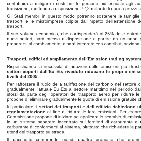
contribuirà a mitigare i costi per le persone più esposte agli aum
transizione, mettendo a disposizione 72,2 miliardi di euro a prezzi c
Gli Stati membri in questo modo potranno sostenere le famiglie v
trasporti e le microimprese colpite dall'impatto dell'estensione d
trasporti.
Il suo volume economico, che corrisponderà al 25% delle entrate 
nuovi settori, sarà messo a disposizione a partire da un anno p
prepararsi al cambiamento, e sarà integrato con contributi nazional
Trasporti, edifici ed ampliamento dell’Emission trading system
Rispecchiando la necessità di riduzioni delle emissioni più dra
settori coperti dall’Eu Ets riveduto riducano le proprie emiss
livelli del 2005.
Per rafforzare il ruolo della tariffazione del carbonio nel settor
gradualmente l'attuale Eu Ets al settore marittimo nel periodo da
sforzi da parte degli operatori del trasporto aereo per ridurre l
propone di eliminare gradualmente le quote di emissione gratuite c
In particolare,
i settori dei trasporti e dell’edilizia richiedono 
regolamentazione
al fine di ridurre le loro emissioni. Per crear
Commissione propone di iniziare ad applicare lo scambio di emission
in un sistema separato incentrato sui fornitori di carburante a m
carburante di conformarsi al sistema, piuttosto che richiedere la part
utenti del trasporto su strada.
Il pacchetto comprende quindi quattro proposte che promuo