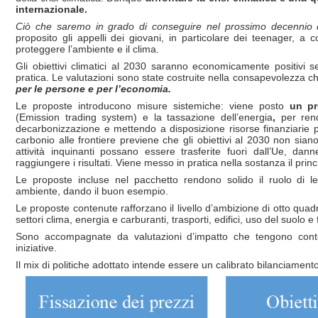
internazionale.
Ciò che saremo in grado di conseguire nel prossimo decennio det
proposito gli appelli dei giovani, in particolare dei teenager, a c
proteggere l’ambiente e il clima.
Gli obiettivi climatici al 2030 saranno economicamente positivi s
pratica. Le valutazioni sono state costruite nella consapevolezza 
per le persone e per l’economia.
Le proposte introducono misure sistemiche: viene posto
un pr
(Emission trading system) e la tassazione dell’energia
,
per ren
decarbonizzazione e mettendo a disposizione risorse finanziarie p
carbonio alle frontiere previene che gli obiettivi al 2030 non sian
attività inquinanti possano essere trasferite fuori dall’Ue, dan
raggiungere i risultati. Viene messo in pratica nella sostanza il prin
Le proposte incluse nel pacchetto rendono solido il ruolo di le
ambiente, dando il buon esempio.
Le proposte contenute rafforzano il livello d’ambizione di otto quadr
settori clima, energia e carburanti, trasporti, edifici, uso del suolo e
Sono accompagnate da valutazioni d’impatto che tengono conto d
iniziative.
Il mix di politiche adottato intende essere un calibrato bilanciamento