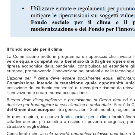
Il fondo sociale per il clima
La Commissione mette in programma un approccio che investe l
verde equa e competitiva, a beneficio di tutti gli europei e che 
ripresa economica dalla pandemia, contribuisca ad estendere gli 
europee, promuovendo l'innovazione nei prodotti e nelle tecnologie 
L’azione per il clima deve essere socialmente equa, affrontan
Commissione intende la transizione quale opportunità unica
tassazione del carbonio consentirà di raccogliere risorse da reinve
l’innovazione e creare nuova occupazione.
Il tema delle diseguaglianze è preesistente al Green deal ed è
decisive per fronteggiare la crisi climatica e ambientale.
Perciò la C
del Green deal europeo
- tra generazioni, Stati membri, regioni, ar
In questo spirito, un nuovo
fondo sociale per il clima
fornirà finan
cittadini europei più colpiti o a rischio di povertà energetica, pe
stradale e negli edifici.
Considerato che
la sola povert
à energetica colpisce oggi fino a 