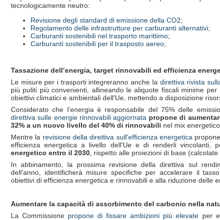
tecnologicamente neutro:
Revisione degli standard di emissione della CO2
;
Regolamento delle infrastrutture per carburanti alternativi
;
Carburanti sostenibili nel trasporto marittimo
;
Carburanti sostenibili per il trasposto aereo
;
Tassazione dell’energia, target rinnovabili ed efficienza energ
Le misure per i trasporti integreranno anche la
direttiva rivista su
più puliti più convenienti, allineando le aliquote fiscali minime per
obiettivi climatici e ambientali dell'Ue, mettendo a disposizione riso
Considerato che l’energia è responsabile del 75% delle emission
direttiva sulle energie rinnovabili aggiornata
propone di aumentare 
32% a un nuovo livello del 40% di rinnovabili
nel mix energetico
Mentre la
revisione della direttiva sull'efficienza energetica
propone d
efficienza energetica a livello dell'Ue e di renderli vincolanti
energetico entro il 2030
, rispetto alle proiezioni di base (calcolate
In abbinamento, la prossima revisione della direttiva sul rendime
dell'anno, identificherà misure specifiche per accelerare il tasso 
obiettivi di efficienza energetica e rinnovabili e alla riduzione delle 
Aumentare la capacità di assorbimento del carbonio nella natur
La Commissione
propone di fissare ambizioni più elevate
per es