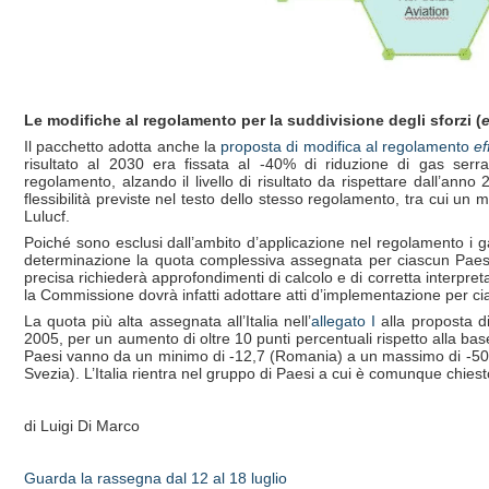
Le modifiche al regolamento per la suddivisione degli sforzi (
e
Il pacchetto adotta anche la
proposta di modifica al regolamento
ef
risultato al 2030 era fissata al -40% di riduzione di gas serra a
regolamento, alzando il livello di risultato da rispettare dall’ann
flessibilità previste nel testo dello stesso regolamento, tra cui u
Lulucf.
Poiché sono esclusi dall’ambito d’applicazione nel regolamento i gas
determinazione la quota complessiva assegnata per ciascun Paese 
precisa richiederà approfondimenti di calcolo e di corretta interpr
la Commissione dovrà infatti adottare atti d’implementazione per 
La quota più alta assegnata all’Italia nell’
allegato I
alla proposta d
2005, per un aumento di oltre 10 punti percentuali rispetto alla ba
Paesi vanno da un minimo di -12,7 (Romania) a un massimo di -5
Svezia). L’Italia rientra nel gruppo di Paesi a cui è comunque chies
di Luigi Di Marco
Guarda la rassegna dal 12 al 18 luglio