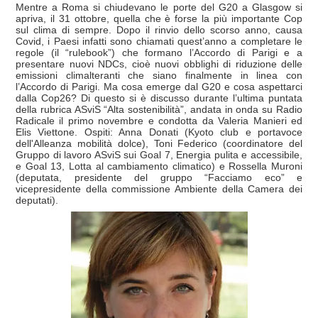
Mentre a Roma si chiudevano le porte del G20 a Glasgow si
apriva, il 31 ottobre, quella che è forse la più importante Cop
sul clima di sempre. Dopo il rinvio dello scorso anno, causa
Covid, i Paesi infatti sono chiamati quest’anno a completare le
regole (il “rulebook”) che formano l’Accordo di Parigi e a
presentare nuovi NDCs, cioè nuovi obblighi di riduzione delle
emissioni climalteranti che siano finalmente in linea con
l’Accordo di Parigi. Ma cosa emerge dal G20 e cosa aspettarci
dalla Cop26? Di questo si è discusso durante l’ultima puntata
della rubrica ASviS “Alta sostenibilità”, andata in onda su Radio
Radicale il primo novembre e condotta da Valeria Manieri ed
Elis Viettone. Ospiti: Anna Donati (Kyoto club e portavoce
dell'Alleanza mobilità dolce), Toni Federico (coordinatore del
Gruppo di lavoro ASviS sui Goal 7, Energia pulita e accessibile,
e Goal 13, Lotta al cambiamento climatico) e Rossella Muroni
(deputata, presidente del gruppo “Facciamo eco” e
vicepresidente della commissione Ambiente della Camera dei
deputati).