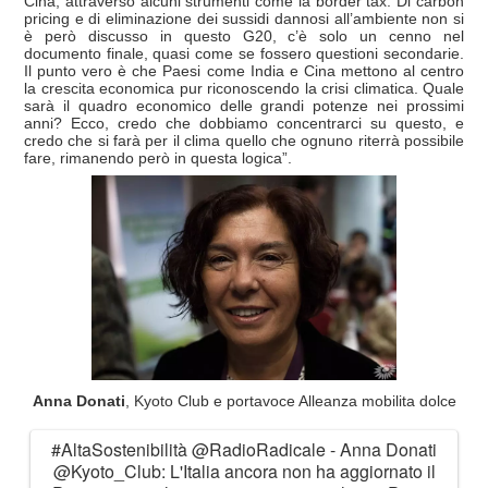
Cina, attraverso alcuni strumenti come la border tax. Di carbon
pricing e di eliminazione dei sussidi dannosi all’ambiente non si
è però discusso in questo G20, c’è solo un cenno nel
documento finale, quasi come se fossero questioni secondarie.
Il punto vero è che Paesi come India e Cina mettono al centro
la crescita economica pur riconoscendo la crisi climatica. Quale
sarà il quadro economico delle grandi potenze nei prossimi
anni? Ecco, credo che dobbiamo concentrarci su questo, e
credo che si farà per il clima quello che ognuno riterrà possibile
fare, rimanendo però in questa logica”.
Anna Donati
, Kyoto Club e portavoce Alleanza mobilita dolce
#AltaSostenibilità
@RadioRadicale
- Anna Donati
@Kyoto_Club
: L'Italia ancora non ha aggiornato il