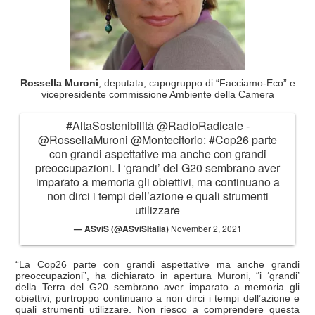
Rossella Muroni
, deputata, capogruppo di “Facciamo-Eco” e
vicepresidente commissione Ambiente della Camera
#AltaSostenibilità
@RadioRadicale
-
@RossellaMuroni
@Montecitorio
:
#Cop26
parte
con grandi aspettative ma anche con grandi
preoccupazioni. I ‘grandi’ del G20 sembrano aver
imparato a memoria gli obiettivi, ma continuano a
non dirci i tempi dell’azione e quali strumenti
utilizzare
— ASviS (@ASviSItalia)
November 2, 2021
“La Cop26 parte con grandi aspettative ma anche grandi
preoccupazioni”, ha dichiarato in apertura Muroni, “i ‘grandi’
della Terra del G20 sembrano aver imparato a memoria gli
obiettivi, purtroppo continuano a non dirci i tempi dell’azione e
quali strumenti utilizzare. Non riesco a comprendere questa