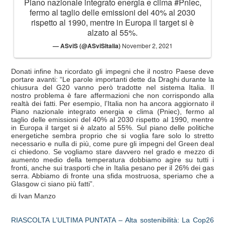
Piano nazionale integrato energia e clima
#Pniec
,
fermo al taglio delle emissioni del 40% al 2030
rispetto al 1990, mentre in Europa il target si è
alzato al 55%.
— ASviS (@ASviSItalia)
November 2, 2021
Donati infine ha ricordato gli impegni che il nostro Paese deve
portare avanti: “Le parole importanti dette da Draghi durante la
chiusura del G20 vanno però tradotte nel sistema Italia. Il
nostro problema è fare affermazioni che non corrispondo alla
realtà dei fatti. Per esempio, l’Italia non ha ancora aggiornato il
Piano nazionale integrato energia e clima (Pniec), fermo al
taglio delle emissioni del 40% al 2030 rispetto al 1990, mentre
in Europa il target si è alzato al 55%. Sul piano delle politiche
energetiche sembra proprio che si voglia fare solo lo stretto
necessario e nulla di più, come pure gli impegni del Green deal
ci chiedono. Se vogliamo stare davvero nel grado e mezzo di
aumento medio della temperatura dobbiamo agire su tutti i
fronti, anche sui trasporti che in Italia pesano per il 26% dei gas
serra. Abbiamo di fronte una sfida mostruosa, speriamo che a
Glasgow ci siano più fatti”.
di Ivan Manzo
RIASCOLTA L’ULTIMA PUNTATA – Alta sostenibilità: La Cop26