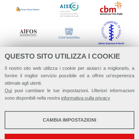
QUESTO SITO UTILIZZA I COOKIE
Il nostro sito web utilizza i cookie per aiutarci a migliorarlo, a
fornire il miglior servizio possibile ed a offrire un'esperienza
ottimale agli utenti.
Qui
puoi cambiare le tue impostazioni. Ulteriori informazioni
sono disponibili nella nostra
informativa sulla privacy
STATISTICHE
CAMBIA IMPOSTAZIONI
Strumenti statistici che raccolgono dati anonimi sull'utilizzo e la
Alleanza Italiana per lo Sviluppo Sostenibile - ASviS
funzionalità del sito web.
Via Farini 17, 00185 Roma C.F. 97893090585 P.IVA 14610671001