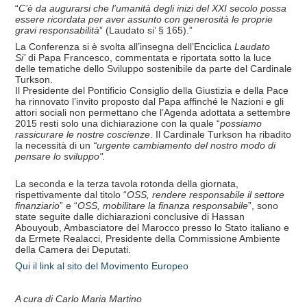
“
C’è da augurarsi che l’umanità degli inizi del XXI secolo possa
essere ricordata per aver assunto con generosità le proprie
gravi responsabilità
” (Laudato si’ § 165).”
La Conferenza si è svolta all’insegna dell’Enciclica
Laudato
Si’
di Papa Francesco, commentata e riportata sotto la luce
delle tematiche dello Sviluppo sostenibile da parte del Cardinale
Turkson.
Il Presidente del Pontificio Consiglio della Giustizia e della Pace
ha rinnovato l’invito proposto dal Papa affinché le Nazioni e gli
attori sociali non permettano che l’Agenda adottata a settembre
2015 resti solo una dichiarazione con la quale “
possiamo
rassicurare le nostre coscienze
. Il Cardinale Turkson ha ribadito
la necessità di un
“urgente cambiamento del nostro modo di
pensare lo sviluppo".
La seconda e la terza tavola rotonda della giornata,
rispettivamente dal titolo “
OSS, rendere responsabile il settore
finanziario
” e “
OSS, mobilitare la finanza responsabile
”, sono
state seguite dalle dichiarazioni conclusive di Hassan
Abouyoub, Ambasciatore del Marocco presso lo Stato italiano e
da Ermete Realacci, Presidente della Commissione Ambiente
della Camera dei Deputati.
Qui il link al sito del Movimento Europeo
A cura di Carlo Maria Martino