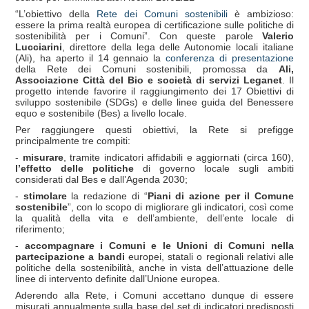
“L’obiettivo della
Rete dei Comuni sostenibili
è ambizioso:
essere la prima realtà europea di certificazione sulle politiche di
sostenibilità per i Comuni”. Con queste parole
Valerio
Lucciarini
, direttore della lega delle Autonomie locali italiane
(Ali), ha aperto il 14 gennaio la
conferenza di presentazione
della Rete dei Comuni sostenibili, promossa da
Ali,
Associazione Città del Bio e società di servizi Leganet
. Il
progetto intende favorire il raggiungimento dei 17 Obiettivi di
sviluppo sostenibile (SDGs) e delle linee guida del Benessere
equo e sostenibile (Bes) a livello locale.
Per raggiungere questi obiettivi, la Rete si prefigge
principalmente tre compiti:
-
misurare
, tramite indicatori affidabili e aggiornati (circa 160),
l’effetto delle politiche
di governo locale sugli ambiti
considerati dal Bes e dall’Agenda 2030;
-
stimolare
la redazione di “
Piani di azione per il Comune
sostenibile
”, con lo scopo di migliorare gli indicatori, così come
la qualità della vita e dell’ambiente, dell’ente locale di
riferimento;
-
accompagnare i Comuni e le Unioni di Comuni nella
partecipazione a bandi
europei, statali o regionali relativi alle
politiche della sostenibilità, anche in vista dell’attuazione delle
linee di intervento definite dall’Unione europea.
Aderendo alla Rete, i Comuni accettano dunque di essere
misurati annualmente sulla base del set di indicatori predisposti