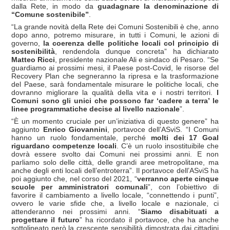
dalla Rete, in modo da
guadagnare la denominazione di
“Comune sostenibile”
.
“La grande novità della Rete dei Comuni Sostenibili è che, anno
dopo anno, potremo misurare, in tutti i Comuni, le azioni di
governo,
la coerenza delle politiche locali col principio di
sostenibilità
, rendendola dunque concreta” ha dichiarato
Matteo Ricci
, presidente nazionale Ali e sindaco di Pesaro. “Se
guardiamo ai prossimi mesi, il Paese post-Covid, le risorse del
Recovery Plan che segneranno la ripresa e la trasformazione
del Paese, sarà fondamentale misurare le politiche locali, che
dovranno migliorare la qualità della vita e i nostri territori.
I
Comuni sono gli unici che possono far ‘cadere a terra’ le
linee programmatiche decise al livello nazionale
”.
“È un momento cruciale per un’iniziativa di questo genere” ha
aggiunto
Enrico Giovannini
, portavoce dell’ASviS. “I Comuni
hanno un ruolo fondamentale, perché
molti dei 17 Goal
riguardano competenze locali
. C’è un ruolo insostituibile che
dovrà essere svolto dai Comuni nei prossimi anni. E non
parliamo solo delle città, delle grandi aree metropolitane, ma
anche degli enti locali dell’entroterra”. Il portavoce dell’ASviS ha
poi aggiunto che, nel corso del 2021, “
verranno aperte cinque
scuole per amministratori comunali
”, con l’obiettivo di
favorire il cambiamento a livello locale, “connettendo i punti”,
ovvero le varie sfide che, a livello locale e nazionale, ci
attenderanno nei prossimi anni. “
Siamo disabituati a
progettare il futuro
” ha ricordato il portavoce, che ha anche
sottolineato però la crescente sensibilità dimostrata dai cittadini