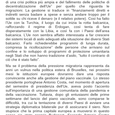
di una crisi politica più ampia e del fallimento delle politiche di
decentralizzazione dell’Ue” per quello che riguarda le
migrazioni. La gestione si traduce in “finanziamenti diretti e
indiretti senza badare a spese e senza andare troppo per il
sottile su chi riceve il denaro (e il relativo potere). Così ha fatto
l’Ue con la Turchia, il luogo da cui inizia la rotta balcanica,
rafforzando il regime di Erdogan, così tenta di fare
disperatamente con la Libia, e così fa con i Paesi dell’area
balcanica. L’Ue non sembra affatto interessata a far crescere
dei sistemi locali di asilo adeguati alla situazione dei diversi Stati
balcanici. Farlo richiederebbe programmi di lunga durata,
compresa la ricollocazione” delle persone che arrivano sul
confine e lo sviluppo di programmi di protezione umanitaria
negli Stati che non hanno tradizione d’asilo, “tutto il contrario di
ciò che è stato fatto”.
Ma se il problema della pressione migratoria rappresenta da
anni un vulnus nella politica estera di Bruxelles, nei prossimi
mesi le istituzioni europee dovranno dare una risposta
convincente anche alla gestione del piano vaccinale. Lo stesso
presidente portoghese Antonio Costa, nel momento di apertura
del semestre di presidenza dell’Ue, aveva posto l’accento
sull’importanza di una gestione comunitaria della pandemia e
della vaccinazione. Tuttavia, dopo gli entusiasmi delle prime
settimane del lancio del piano vaccinale, sono comparse le
difficoltà, tra cui la tentazione di diversi Paesi di avviare una
strategia diplomatica bilaterale pur di assicurarsi il siero. Non
stupisce che la prima capitale europea a muoversi in questo
senso sia stata proprio Budapest. Secondo Antonio Castro