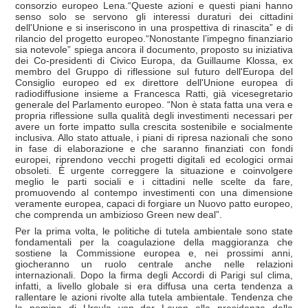
consorzio europeo Lena.“Queste azioni e questi piani hanno
senso solo se servono gli interessi duraturi dei cittadini
dell'Unione e si inseriscono in una prospettiva di rinascita” e di
rilancio del progetto europeo.“Nonostante l’impegno finanziario
sia notevole” spiega ancora il documento, proposto su iniziativa
dei Co-presidenti di Civico Europa, da Guillaume Klossa, ex
membro del Gruppo di riflessione sul futuro dell'Europa del
Consiglio europeo ed ex direttore dell'Unione europea di
radiodiffusione insieme a Francesca Ratti, già vicesegretario
generale del Parlamento europeo. “Non è stata fatta una vera e
propria riflessione sulla qualità degli investimenti necessari per
avere un forte impatto sulla crescita sostenibile e socialmente
inclusiva. Allo stato attuale, i piani di ripresa nazionali che sono
in fase di elaborazione e che saranno finanziati con fondi
europei, riprendono vecchi progetti digitali ed ecologici ormai
obsoleti. È urgente correggere la situazione e coinvolgere
meglio le parti sociali e i cittadini nelle scelte da fare,
promuovendo al contempo investimenti con una dimensione
veramente europea, capaci di forgiare un Nuovo patto europeo,
che comprenda un ambizioso Green new deal”.
Per la prima volta, le politiche di tutela ambientale sono state
fondamentali per la coagulazione della maggioranza che
sostiene la Commissione europea e, nei prossimi anni,
giocheranno un ruolo centrale anche nelle relazioni
internazionali. Dopo la firma degli Accordi di Parigi sul clima,
infatti, a livello globale si era diffusa una certa tendenza a
rallentare le azioni rivolte alla tutela ambientale. Tendenza che
la nomina di Ursula von der Leyen alla presidenza della