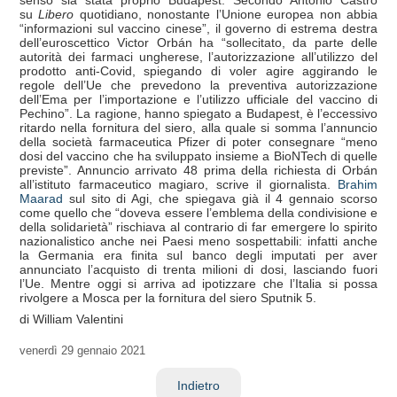
su
Libero
quotidiano, nonostante l’Unione europea non abbia
“informazioni sul vaccino cinese”, il governo di estrema destra
dell’euroscettico Victor Orbán ha “sollecitato, da parte delle
autorità dei farmaci ungherese, l’autorizzazione all’utilizzo del
prodotto anti-Covid, spiegando di voler agire aggirando le
regole dell’Ue che prevedono la preventiva autorizzazione
dell’Ema per l’importazione e l’utilizzo ufficiale del vaccino di
Pechino”. La ragione, hanno spiegato a Budapest, è l’eccessivo
ritardo nella fornitura del siero, alla quale si somma l’annuncio
della società farmaceutica Pfizer di poter consegnare “meno
dosi del vaccino che ha sviluppato insieme a BioNTech di quelle
previste”. Annuncio arrivato 48 prima della richiesta di Orbán
all’istituto farmaceutico magiaro, scrive il giornalista.
Brahim
Maarad
sul sito di Agi, che spiegava già il 4 gennaio scorso
come quello che “doveva essere l’emblema della condivisione e
della solidarietà” rischiava al contrario di far emergere lo spirito
nazionalistico anche nei Paesi meno sospettabili: infatti anche
la Germania era finita sul banco degli imputati per aver
annunciato l’acquisto di trenta milioni di dosi, lasciando fuori
l’Ue. Mentre oggi si arriva ad ipotizzare che l’Italia si possa
rivolgere a Mosca per la fornitura del siero Sputnik 5.
di William Valentini
venerdì
29 gennaio 2021
Indietro