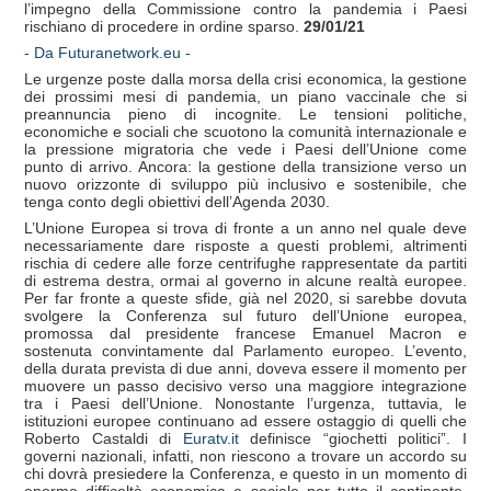
l’impegno della Commissione contro la pandemia i Paesi
rischiano di procedere in ordine sparso.
29/01/21
- Da Futuranetwork.eu -
Le urgenze poste dalla morsa della crisi economica, la gestione
dei prossimi mesi di pandemia, un piano vaccinale che si
preannuncia pieno di incognite. Le tensioni politiche,
economiche e sociali che scuotono la comunità internazionale e
la pressione migratoria che vede i Paesi dell’Unione come
punto di arrivo. Ancora: la gestione della transizione verso un
nuovo orizzonte di sviluppo più inclusivo e sostenibile, che
tenga conto degli obiettivi dell’Agenda 2030.
L’Unione Europea si trova di fronte a un anno nel quale deve
necessariamente dare risposte a questi problemi, altrimenti
rischia di cedere alle forze centrifughe rappresentate da partiti
di estrema destra, ormai al governo in alcune realtà europee.
Per far fronte a queste sfide, già nel 2020, si sarebbe dovuta
svolgere la Conferenza sul futuro dell’Unione europea,
promossa dal presidente francese Emanuel Macron e
sostenuta convintamente dal Parlamento europeo. L’evento,
della durata prevista di due anni, doveva essere il momento per
muovere un passo decisivo verso una maggiore integrazione
tra i Paesi dell’Unione. Nonostante l’urgenza, tuttavia, le
istituzioni europee continuano ad essere ostaggio di quelli che
Roberto Castaldi di
Euratv.it
definisce “giochetti politici”. I
governi nazionali, infatti, non riescono a trovare un accordo su
chi dovrà presiedere la Conferenza, e questo in un momento di
enorme difficoltà economica e sociale per tutto il continente,