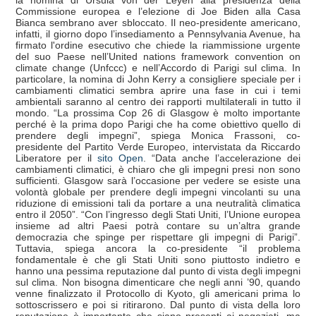
Commissione europea e l’elezione di Joe Biden alla Casa
Bianca sembrano aver sbloccato. Il neo-presidente americano,
infatti, il giorno dopo l’insediamento a Pennsylvania Avenue, ha
firmato l'ordine esecutivo che chiede la riammissione urgente
del suo Paese nell’United nations framework convention on
climate change (Unfccc) e nell’Accordo di Parigi sul clima. In
particolare, la nomina di John Kerry a consigliere speciale per i
cambiamenti climatici sembra aprire una fase in cui i temi
ambientali saranno al centro dei rapporti multilaterali in tutto il
mondo. “La prossima Cop 26 di Glasgow è molto importante
perché è la prima dopo Parigi che ha come obiettivo quello di
prendere degli impegni”, spiega Monica Frassoni, co-
presidente del Partito Verde Europeo, intervistata da Riccardo
Liberatore per il
sito Open
. “Data anche l’accelerazione dei
cambiamenti climatici, è chiaro che gli impegni presi non sono
sufficienti. Glasgow sarà l’occasione per vedere se esiste una
volontà globale per prendere degli impegni vincolanti su una
riduzione di emissioni tali da portare a una neutralità climatica
entro il 2050”. “Con l’ingresso degli Stati Uniti, l’Unione europea
insieme ad altri Paesi potrà contare su un’altra grande
democrazia che spinge per rispettare gli impegni di Parigi”.
Tuttavia, spiega ancora la co-presidente “il problema
fondamentale è che gli Stati Uniti sono piuttosto indietro e
hanno una pessima reputazione dal punto di vista degli impegni
sul clima. Non bisogna dimenticare che negli anni ’90, quando
venne finalizzato il Protocollo di Kyoto, gli americani prima lo
sottoscrissero e poi si ritirarono. Dal punto di vista della loro
reputazione è importante che siano presenti ai negoziati, ma