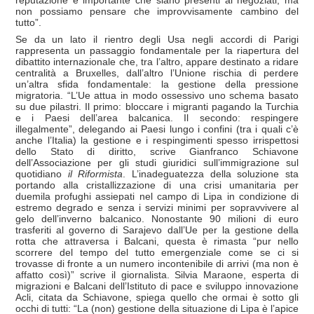
non possiamo pensare che improvvisamente cambino del
tutto”.
Se da un lato il rientro degli Usa negli accordi di Parigi
rappresenta un passaggio fondamentale per la riapertura del
dibattito internazionale che, tra l’altro, appare destinato a ridare
centralità a Bruxelles, dall’altro l’Unione rischia di perdere
un’altra sfida fondamentale: la gestione della pressione
migratoria. “L’Ue attua in modo ossessivo uno schema basato
su due pilastri. Il primo: bloccare i migranti pagando la Turchia
e i Paesi dell’area balcanica. Il secondo: respingere
illegalmente”, delegando ai Paesi lungo i confini (tra i quali c’è
anche l’Italia) la gestione e i respingimenti spesso irrispettosi
dello Stato di diritto, scrive Gianfranco Schiavone
dell’Associazione per gli studi giuridici sull’immigrazione sul
quotidiano
il Riformista
. L’inadeguatezza della soluzione sta
portando alla cristallizzazione di una crisi umanitaria per
duemila profughi assiepati nel campo di Lipa in condizione di
estremo degrado e senza i servizi minimi per sopravvivere al
gelo dell’inverno balcanico. Nonostante 90 milioni di euro
trasferiti al governo di Sarajevo dall’Ue per la gestione della
rotta che attraversa i Balcani, questa è rimasta “pur nello
scorrere del tempo del tutto emergenziale come se ci si
trovasse di fronte a un numero incontenibile di arrivi (ma non è
affatto così)” scrive il giornalista. Silvia Maraone, esperta di
migrazioni e Balcani dell’Istituto di pace e sviluppo innovazione
Acli, citata da Schiavone, spiega quello che ormai è sotto gli
occhi di tutti: “La (non) gestione della situazione di Lipa è l’apice