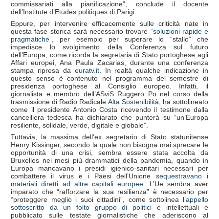
commissariati alla pianificazione”, conclude il docente
dell’Institute d’Etudes politiques di Parigi.
Eppure, per intervenire efficacemente sulle criticità nate in
questa fase storica sarà necessario trovare “
soluzioni rapide e
pragmatiche
”, per esempio per superare lo “stallo” che
impedisce lo svolgimento della Conferenza sul futuro
dell’Europa, come ricorda la segretaria di Stato portoghese agli
Affari europei, Ana Paula Zacarias, durante una conferenza
stampa ripresa da
euratv.it
. In realtà qualche indicazione in
questo senso è contenuto nel programma del semestre di
presidenza portoghese al Consiglio europeo. Infatti, il
giornalista e membro dell’ASviS Ruggero Po nel corso della
trasmissione di Radio Radicale
Alta Sostenibilità
, ha sottolineato
come il presidente Antonio Costa ricevendo il testimone dalla
cancelliera tedesca ha dichiarato che punterà su “un’Europa
resiliente, solidale, verde, digitale e globale”.
Tuttavia, la massima dell’ex segretario di Stato statunitense
Henry Kissinger, secondo la quale non bisogna mai sprecare le
opportunità di una crisi, sembra essere stata accolta da
Bruxelles nei mesi più drammatici della pandemia, quando in
Europa mancavano i presidi igienico-sanitari necessari per
combattere il virus e i Paesi dell’Unione
sequestravano i
materiali diretti ad altre capitali europee
. L’Ue sembra aver
imparato che “rafforzare la sua resilienza” è necessario per
“proteggere meglio i suoi cittadini”, come sottolinea l
’appello
sottoscritto da un folto gruppo di politici
e intellettuali e
pubblicato sulle testate giornalistiche che aderiscono al