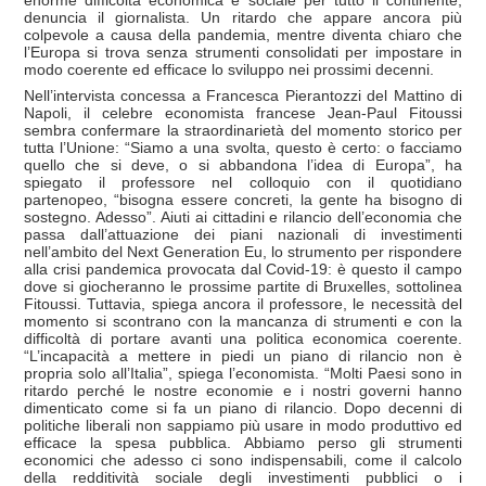
denuncia il giornalista. Un ritardo che appare ancora più
colpevole a causa della pandemia, mentre diventa chiaro che
l’Europa si trova senza strumenti consolidati per impostare in
modo coerente ed efficace lo sviluppo nei prossimi decenni.
Nell’intervista concessa a Francesca Pierantozzi del Mattino di
Napoli, il celebre economista francese Jean-Paul Fitoussi
sembra confermare la straordinarietà del momento storico per
tutta l’Unione: “Siamo a una svolta, questo è certo: o facciamo
quello che si deve, o si abbandona l’idea di Europa”, ha
spiegato il professore nel colloquio con il quotidiano
partenopeo, “bisogna essere concreti, la gente ha bisogno di
sostegno. Adesso”. Aiuti ai cittadini e rilancio dell’economia che
passa dall’attuazione dei piani nazionali di investimenti
nell’ambito del Next Generation Eu, lo strumento per rispondere
alla crisi pandemica provocata dal Covid-19: è questo il campo
dove si giocheranno le prossime partite di Bruxelles, sottolinea
Fitoussi. Tuttavia, spiega ancora il professore, le necessità del
momento si scontrano con la mancanza di strumenti e con la
difficoltà di portare avanti una politica economica coerente.
“L’incapacità a mettere in piedi un piano di rilancio non è
propria solo all’Italia”, spiega l’economista. “Molti Paesi sono in
ritardo perché le nostre economie e i nostri governi hanno
dimenticato come si fa un piano di rilancio. Dopo decenni di
politiche liberali non sappiamo più usare in modo produttivo ed
efficace la spesa pubblica. Abbiamo perso gli strumenti
economici che adesso ci sono indispensabili, come il calcolo
della redditività sociale degli investimenti pubblici o i