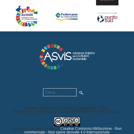
Alleanza Italiana per lo Sviluppo Sostenibile - ASviS
Via Farini 17, 00185 Roma C.F. 97893090585 P.IVA 14610671001
This work is licensed under a
Creative Commons Attribuzione - Non
commerciale - Non opere derivate 4.0 Internazionale