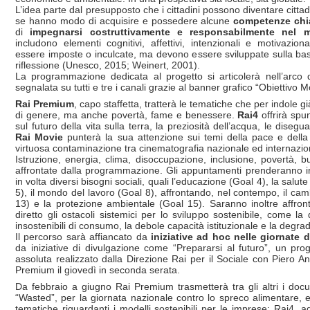
L’idea parte dal presupposto che i cittadini possono diventare cittadin
se hanno modo di acquisire e possedere alcune
competenze chi
di
impegnarsi costruttivamente e responsabilmente nel 
includono elementi cognitivi, affettivi, intenzionali e motivazio
essere imposte o inculcate, ma devono essere sviluppate sulla bas
riflessione (Unesco, 2015; Weinert, 2001).
La programmazione dedicata al progetto si articolerà nell’arco 
segnalata su tutti e tre i canali grazie al banner grafico “Obiettivo 
Rai Premium
, capo staffetta, tratterà le tematiche che per indole g
di genere, ma anche povertà, fame e benessere.
Rai4
offrirà spun
sul futuro della vita sulla terra, la preziosità dell’acqua, le disegua
Rai Movie
punterà la sua attenzione sui temi della pace e della 
virtuosa contaminazione tra cinematografia nazionale ed internazio
Istruzione, energia, clima, disoccupazione, inclusione, povertà, b
affrontate dalla programmazione. Gli appuntamenti prenderanno in
in volta diversi bisogni sociali, quali l’educazione (Goal 4), la salu
5), il mondo del lavoro (Goal 8), affrontando, nel contempo, il ca
13) e la protezione ambientale (Goal 15). Saranno inoltre affro
diretto gli ostacoli sistemici per lo sviluppo sostenibile, come la
insostenibili di consumo, la debole capacità istituzionale e la degr
Il percorso sarà affiancato da
iniziative ad hoc nelle giornate 
da iniziative di divulgazione come “Prepararsi al futuro”, un pr
assoluta realizzato dalla Direzione Rai per il Sociale con Piero A
Premium il giovedì in seconda serata.
Da febbraio a giugno Rai Premium trasmetterà tra gli altri i docu
“Wasted”, per la giornata nazionale contro lo spreco alimentare, e
tematiche riguardanti i modelli sostenibili per le imprese; Rai4, 