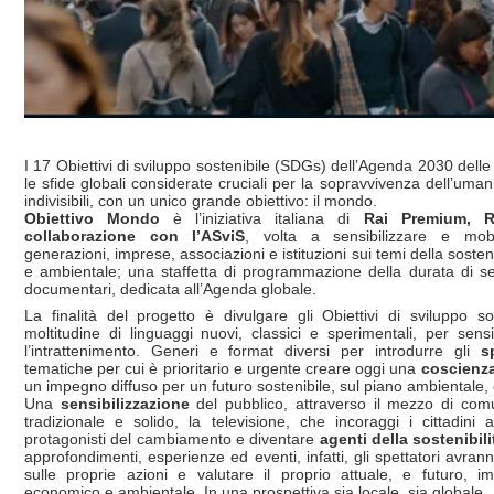
I 17 Obiettivi di sviluppo sostenibile (SDGs) dell’Agenda 2030 dell
le sfide globali considerate cruciali per la sopravvivenza dell’umani
indivisibili, con un unico grande obiettivo: il mondo.
Obiettivo Mondo
è l’iniziativa italiana di
Rai Premium, 
collaborazione con l’ASviS
, volta a sensibilizzare e mobili
generazioni, imprese, associazioni e istituzioni sui temi della sosten
e ambientale; una staffetta di programmazione della durata di sei 
documentari, dedicata all’Agenda globale.
La finalità del progetto è divulgare gli Obiettivi di sviluppo so
moltitudine di linguaggi nuovi, classici e sperimentali, per sensi
l’intrattenimento. Generi e format diversi per introdurre gli
s
tematiche per cui è prioritario e urgente creare oggi una
coscienz
un impegno diffuso per un futuro sostenibile, sul piano ambientale,
Una
sensibilizzazione
del pubblico, attraverso il mezzo di com
tradizionale e solido, la televisione, che incoraggi i cittadini
protagonisti del cambiamento e diventare
agenti della sostenibili
approfondimenti, esperienze ed eventi, infatti, gli spettatori avranno
sulle proprie azioni e valutare il proprio attuale, e futuro, imp
economico e ambientale. In una prospettiva sia locale, sia globale.