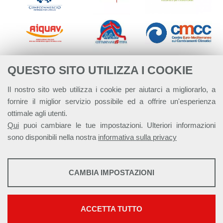
QUESTO SITO UTILIZZA I COOKIE
Il nostro sito web utilizza i cookie per aiutarci a migliorarlo, a
fornire il miglior servizio possibile ed a offrire un'esperienza
ottimale agli utenti.
Qui
puoi cambiare le tue impostazioni. Ulteriori informazioni
sono disponibili nella nostra
informativa sulla privacy
STATISTICHE
CAMBIA IMPOSTAZIONI
Strumenti statistici che raccolgono dati anonimi sull'utilizzo e la
Alleanza Italiana per lo Sviluppo Sostenibile - ASviS
funzionalità del sito web.
Via Farini 17, 00185 Roma C.F. 97893090585 P.IVA 14610671001
Mostra maggiori informazioni
ACCETTA TUTTO
This work is licensed under a
Creative Commons Attribuzione - Non