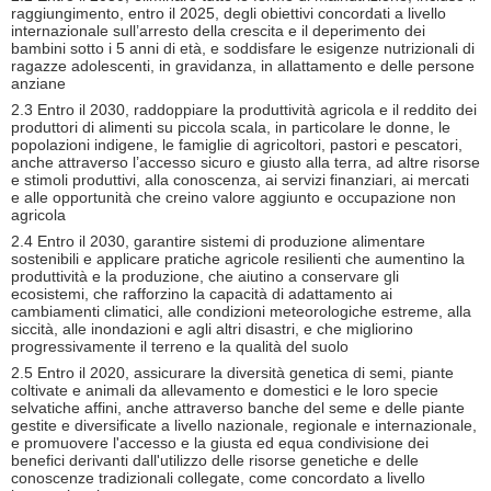
raggiungimento, entro il 2025, degli obiettivi concordati a livello
internazionale sull’arresto della crescita e il deperimento dei
bambini sotto i 5 anni di età, e soddisfare le esigenze nutrizionali di
ragazze adolescenti, in gravidanza, in allattamento e delle persone
anziane
2.3 Entro il 2030, raddoppiare la produttività agricola e il reddito dei
produttori di alimenti su piccola scala, in particolare le donne, le
popolazioni indigene, le famiglie di agricoltori, pastori e pescatori,
anche attraverso l’accesso sicuro e giusto alla terra, ad altre risorse
e stimoli produttivi, alla conoscenza, ai servizi finanziari, ai mercati
e alle opportunità che creino valore aggiunto e occupazione non
agricola
2.4 Entro il 2030, garantire sistemi di produzione alimentare
sostenibili e applicare pratiche agricole resilienti che aumentino la
produttività e la produzione, che aiutino a conservare gli
ecosistemi, che rafforzino la capacità di adattamento ai
cambiamenti climatici, alle condizioni meteorologiche estreme, alla
siccità, alle inondazioni e agli altri disastri, e che migliorino
progressivamente il terreno e la qualità del suolo
2.5 Entro il 2020, assicurare la diversità genetica di semi, piante
coltivate e animali da allevamento e domestici e le loro specie
selvatiche affini, anche attraverso banche del seme e delle piante
gestite e diversificate a livello nazionale, regionale e internazionale,
e promuovere l'accesso e la giusta ed equa condivisione dei
benefici derivanti dall'utilizzo delle risorse genetiche e delle
conoscenze tradizionali collegate, come concordato a livello