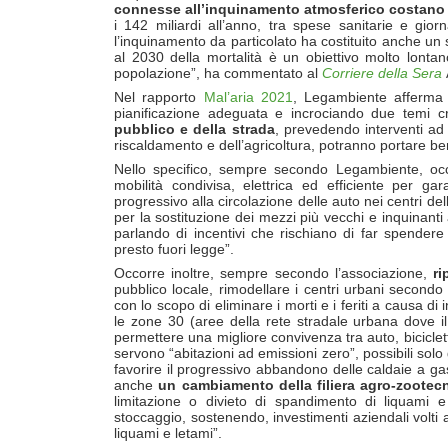
connesse all’inquinamento atmosferico costano tra
i 142 miliardi all’anno, tra spese sanitarie e gi
l’inquinamento da particolato ha costituito anche un 
al 2030 della mortalità è un obiettivo molto lontan
popolazione”, ha commentato al
Corriere della Sera
Nel rapporto
Mal’aria 2021
, Legambiente afferma 
pianificazione adeguata e incrociando due temi cr
pubblico e della strada
, prevedendo interventi ad 
riscaldamento e dell’agricoltura, potranno portare be
Nello specifico, sempre secondo Legambiente, occo
mobilità condivisa, elettrica ed efficiente per ga
progressivo alla circolazione delle auto nei centri de
per la sostituzione dei mezzi più vecchi e inquinant
parlando di incentivi che rischiano di far spendere 
presto fuori legge”.
Occorre inoltre, sempre secondo l’associazione,
ri
pubblico locale, rimodellare i centri urbani secondo
con lo scopo di eliminare i morti e i feriti a causa di 
le zone 30 (aree della rete stradale urbana dove il 
permettere una migliore convivenza tra auto, bicicle
servono “abitazioni ad emissioni zero”, possibili solo
favorire il progressivo abbandono delle caldaie a ga
anche
un
cambiamento della filiera agro-zootec
limitazione o divieto di spandimento di liquami e 
stoccaggio, sostenendo, investimenti aziendali volti a
liquami e letami”.