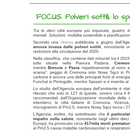
FOCUS. Polveri sottili, lo 
Tra le dieci città europee più inquinate, quattro 
mentali. Soluzioni: mobilità sostenibile e pianificazi
Secondo una
ricerca
pubblicata a giugno dall’Age
ancora invasa dalle polveri sottili
, nonostante una
restrizioni alla circolazione del 2020.
Nella classifica, che contiene dati misurati tra il 2019
tutte situate nella Pianura Padana.
Cremon
mentre
Brescia
e
Pavia
rispettivamente al nono e 
scarsa”: peggio di Cremona solo Nowy Sącz in Polo
carbone è ancora una delle principali fonti di energi
Funchal in Portogallo, mentre Sassari si è inserita al 
Lo studio dell'Agenzia europea dell'ambiente è stat
rilevato che solo in 127 di queste, ovvero circa il 40
raccomandati dall'Organizzazione mondiale della
intenderci, le città italiane di Cremona, Vicenz
microgrammi di Pm2,5, mentre Nowy Sącz tocca i 27
L’Agenzia, inoltre, ha sottolineato che
il particol
impatto sulla salute
; nonostante negli ultimi dieci
Europa, ha provocato circa
417mila morti premature
al Pm2,5 causa malattie cardiovascolari e respiratorie”