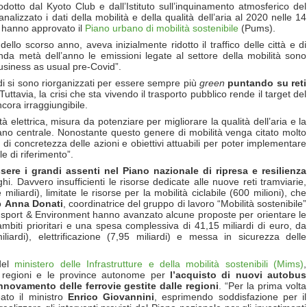
odotto dal Kyoto Club e dall’Istituto sull’inquinamento atmosferico del
nalizzato i dati della mobilità e della qualità dell’aria al 2020 nelle 14
he hanno approvato il
Piano urbano di mobilità sostenibile
(Pums).
ello scorso anno, aveva inizialmente ridotto il traffico delle città e di
a metà dell’anno le emissioni legate al settore della mobilità sono
business as usual pre-Covid”.
medi si sono riorganizzati per essere sempre più
green
puntando su
reti
 Tuttavia, la crisi che sta vivendo il trasporto pubblico rende il target del
ncora irraggiungibile.
à elettrica, misura da potenziare per migliorare la qualità dell’aria e la
rbano centrale. Nonostante questo genere di mobilità venga citato molto
di concretezza delle azioni e obiettivi attuabili per poter implementare
e di riferimento”.
ere i grandi assenti nel Piano nazionale di ripresa e resilienza
i. Davvero insufficienti le risorse dedicate alle nuove reti tramviarie,
iliardi), limitate le risorse per la mobilità ciclabile (600 milioni), che
to
Anna Donati
, coordinatrice del gruppo di lavoro “Mobilità sostenibile”
ansport & Environment hanno avanzato alcune proposte per orientare le
ambiti prioritari e una spesa complessiva di 41,15 miliardi di euro, da
liardi), elettrificazione (7,95 miliardi) e messa in sicurezza delle
del
ministero delle Infrastrutture e della mobilità sostenibili (Mims)
,
 regioni e le province autonome per
l’acquisto di nuovi autobus
nnovamento delle ferrovie gestite dalle regioni
. “Per la prima volta
eato il ministro
Enrico
Giovannini
, esprimendo soddisfazione per il