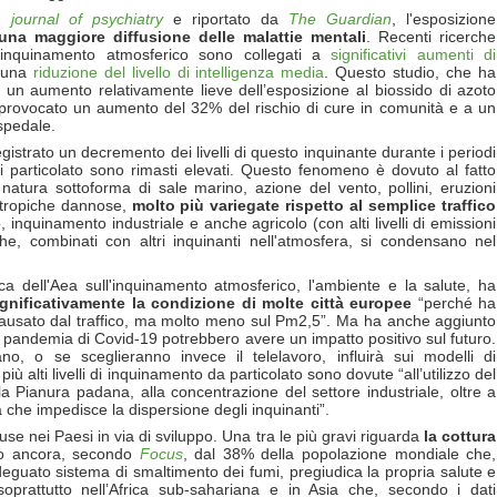
h journal of psychiatry
e riportato da
The Guardian
, l'esposizione
una maggiore diffusione delle malattie mentali
. Recenti ricerche
'inquinamento atmosferico sono collegati a
significativi aumenti di
 una
riduzione del livello di intelligenza media
. Questo studio, che ha
e un aumento relativamente lieve dell’esposizione al biossido di azoto
a provocato un aumento del 32% del rischio di cure in comunità e a un
spedale.
gistrato un decremento dei livelli di questo inquinante durante i periodi
li di particolato sono rimasti elevati. Questo fenomeno è dovuto al fatto
natura sottoforma di sale marino, azione del vento, pollini, eruzioni
antropiche dannose,
molto più variegate rispetto al semplice traffico
o, inquinamento industriale e anche agricolo (con alti livelli di emissioni
e, combinati con altri inquinanti nell'atmosfera, si condensano nel
ca dell'Aea sull'inquinamento atmosferico, l'ambiente e la salute, ha
gnificativamente la condizione di molte città europee
“perché ha
o causato dal traffico, ma molto meno sul Pm2,5”. Ma ha anche aggiunto
 pandemia di Covid-19 potrebbero avere un impatto positivo sul futuro.
o, o se sceglieranno invece il telelavoro, influirà sui modelli di
ù alti livelli di inquinamento da particolato sono dovute “all’utilizzo del
a Pianura padana, alla concentrazione del settore industriale, oltre a
a che impedisce la dispersione degli inquinanti”.
use nei Paesi in via di sviluppo. Una tra le più gravi riguarda
la cottura
to ancora, secondo
Focus
, dal 38% della popolazione mondiale che,
eguato sistema di smaltimento dei fumi, pregiudica la propria salute e
soprattutto nell’Africa sub-sahariana e in Asia che, secondo i dati