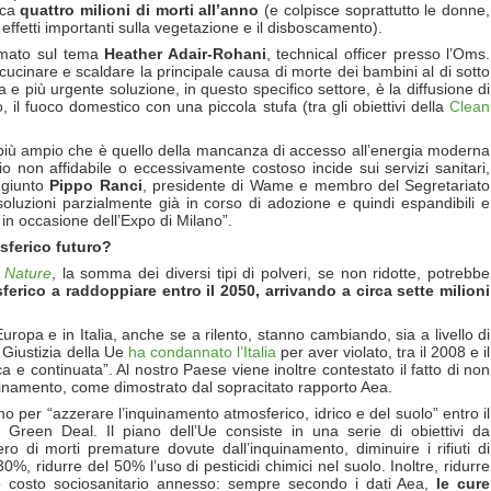
rca
quattro milioni di morti all’anno
(e colpisce soprattutto le donne,
effetti importanti sulla vegetazione e il disboscamento).
ermato sul tema
Heather Adair-Rohani
, technical officer presso l’Oms.
cinare e scaldare la principale causa di morte dei bambini al di sotto
 e più urgente soluzione, in questo specifico settore, è la diffusione di
 il fuoco domestico con una piccola stufa (tra gli obiettivi della
Clean
a più ampio che è quello della mancanza di accesso all’energia moderna
o non affidabile o eccessivamente costoso incide sui servizi sanitari,
aggiunto
Pippo Ranci
, presidente di Wame e membro del Segretariato
oluzioni parzialmente già in corso di adozione e quindi espandibili e
 in occasione dell’Expo di Milano”.
sferico futuro?
u
Nature
, la somma dei diversi tipi di polveri, se non ridotte, potrebbe
erico a raddoppiare entro il 2050, arrivando a circa sette milioni
uropa e in Italia, anche se a rilento, stanno cambiando, sia a livello di
 Giustizia della Ue
ha condannato l’Italia
per aver violato, tra il 2008 e il
ica e continuata”. Al nostro Paese viene inoltre contestato il fatto di non
quinamento, come dimostrato dal sopracitato rapporto Aea.
 per “azzerare l’inquinamento atmosferico, idrico e del suolo” entro il
l Green Deal. Il piano dell’Ue consiste in una serie di obiettivi da
o di morti premature dovute dall’inquinamento, diminuire i rifiuti di
%, ridurre del 50% l’uso di pesticidi chimici nel suolo. Inoltre, ridurre
to costo sociosanitario annesso: sempre secondo i dati Aea,
le cure