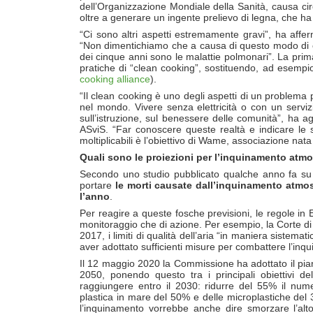
dell’Organizzazione Mondiale della Sanità, causa ci
oltre a generare un ingente prelievo di legna, che ha 
“Ci sono altri aspetti estremamente gravi”, ha aff
“Non dimentichiamo che a causa di questo modo di cu
dei cinque anni sono le malattie polmonari”. La prima
pratiche di “clean cooking”, sostituendo, ad esempio,
cooking alliance
).
“Il clean cooking è uno degli aspetti di un problem
nel mondo. Vivere senza elettricità o con un servizi
sull’istruzione, sul benessere delle comunità”, ha 
ASviS. “Far conoscere queste realtà e indicare le s
moltiplicabili è l’obiettivo di Wame, associazione nata
Quali sono le proiezioni per l’inquinamento atmo
Secondo uno studio pubblicato qualche anno fa s
portare
le morti causate dall’inquinamento atmosf
l’anno
.
Per reagire a queste fosche previsioni, le regole in E
monitoraggio che di azione. Per esempio, la Corte di
2017, i limiti di qualità dell’aria “in maniera sistemat
aver adottato sufficienti misure per combattere l’in
Il 12 maggio 2020 la Commissione ha adottato il piano
2050, ponendo questo tra i principali obiettivi de
raggiungere entro il 2030: ridurre del 55% il numer
plastica in mare del 50% e delle microplastiche del 30
l’inquinamento vorrebbe anche dire smorzare l’al