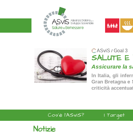
ASviS
Goal 3
/
SALUTE E
Assicurare la sa
In Italia, gli inf
Gran Bretagna e Sp
criticità accentua
Cos'è l'ASviS?
I Target
Notizie