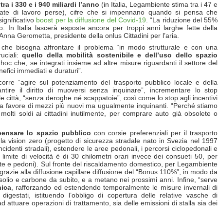
 i 330 e i 940 miliardi l’anno
(in Italia, Legambiente stima tra i 47 e
ornate di lavoro perse), cifre che si impennano quando si pensa che
significativo
boost per la diffusione del Covid-19
. “La riduzione del 55%
o. In Italia lascerà esposte ancora per troppi anni larghe fette della
Anna Gerometta, presidente della onlus Cittadini per l’aria.
che bisogna affrontare il problema “in modo strutturale e con una
uciali:
quello della mobilità sostenibile e dell’uso dello spazio
hoc che, se integrati insieme ad altre misure riguardanti il settore del
nefici immediati e duraturi”.
rre “agire sul potenziamento del trasporto pubblico locale e della
rantire il diritto di muoversi senza inquinare”, incrementare lo stop
lle città, “senza deroghe né scappatoie”, così come lo stop agli incentivi
i a favore di mezzi più nuovi ma ugualmente inquinanti. “Perché stiamo
molti soldi ai cittadini inutilmente, per comprare auto già obsolete o
pensare lo spazio pubblico
con corsie preferenziali per il trasporto
 la vision zero (progetto di sicurezza stradale nato in Svezia nel 1997
incidenti stradali), estendere le aree pedonali, i percorsi ciclopedonali e
limite di velocità è di 30 chilometri orari invece dei consueti 50, per
tte e pedoni). Sul fronte del riscaldamento domestico, per Legambiente
 grazie alla diffusione capillare diffusione del “Bonus 110%”, in modo da
solio e carbone da subito, e a metano nei prossimi anni. Infine, “serve
nica
, rafforzando ed estendendo temporalmente le misure invernali di
digestati, istituendo l’obbligo di copertura delle relative vasche di
d attuare operazioni di trattamento, sia delle emissioni di stalla sia dei