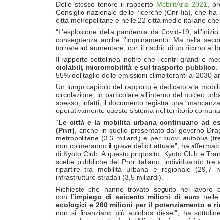
Dello stesso tenore il rapporto
MobilitAria 2021
, pr
Consiglio nazionale delle ricerche (Cnr-Iia), che ha a
città metropolitane e nelle 22 città medie italiane c
“L’esplosione della pandemia da Covid-19, all’inizio d
conseguenza anche l’inquinamento. Ma nella second
tornate ad aumentare, con il rischio di un ritorno al 
Il rapporto sottolinea inoltre che i centri grandi e 
ciclabili, micromobilità e sul trasporto pubblico
.
55% del taglio delle emissioni climalteranti al 2030 a
Un lungo capitolo del rapporto è dedicato alla mobilit
circolazione, in particolare all’interno del nucleo u
spesso, infatti, il documento registra una “mancanza 
operativamente questo sistema nel territorio comunal
“
Le città e la mobilita urbana continuano ad ess
(Pnrr)
, anche in quello presentato dal governo Dragh
metropolitane (3,6 miliardi) e per nuovi autobus (tre m
non colmeranno il grave deficit attuale”, ha afferma
di Kyoto Club. A questo proposito, Kyoto Club e Tr
scelte pubbliche del Pnrr italiano, individuando tre 
ripartire tra mobilità urbana e regionale (29,7 mi
infrastrutture stradali (3,5 miliardi).
Richieste che hanno trovato seguito nel lavoro 
con
l’impiego di seicento milioni di euro
nelle
ecologici e 260 milioni per il potenziamento e ri
non si finanziano più autobus diesel”, ha sottolin