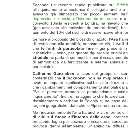
Secondo un recente studio pubblicato sul
Britis
all'inquinamento atmosferico è collegata anche a
avevano già dimostrato che piccoli aumenti dell
depressione e ansia
,
all'incremento dei suicidi
e a
coinvolto 13mila residenti a Londra, ha rilevato ch
(gas associato alle emissioni dei motori diesel), h
aumento del 18% del rischio di essere ricoverati in o
Sempre a proposito del biossido di azoto, l’Aea ha re
di restrizione alla mobilità; nonostante ciò, i livel
che
le fonti di particolato fine
– già presenti in 
vulcaniche – sono, per quanto riguarda le origini 
stradale
: si parla di combustibili per il riscaldament
di ammoniaca da fertilizzante e letame animale ch
particolato).
Catherine Ganzleben
, a capo del gruppo di ricer
confermato che
il lockdown non ha migliorato si
avuto un impatto significativo sul biossido di azot
che i cambiamenti nel comportamento stimolati dalla
“Se le persone tornano al pendolarismo quotidian
inquinamento". Inoltre, ha aggiunto che le aree con i pi
riscaldamento a carbone in Polonia e, nel caso dell
ragioni geografiche, dato che le Alpi sono una cintur
Ma l’inquinamento dell’aria ha anche altre forme, diff
di cibi sul fuoco all’interno delle case
,
pratica
bruciando legna per cucinare o riscaldarsi, senza ad
provoca danni all’ambiente. Un'abitudine diffusa 