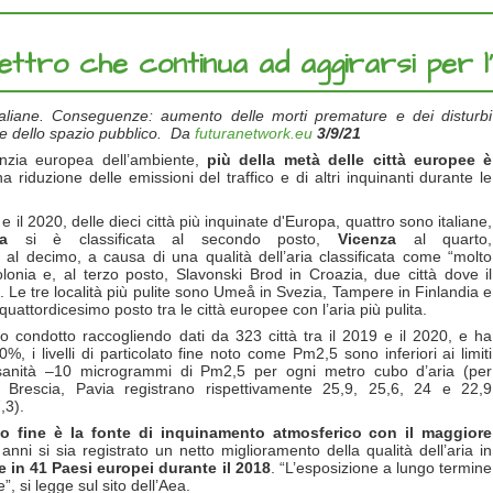
spettro che continua ad aggirarsi per 
italiane. Conseguenze: aumento delle morti premature e dei disturbi
one dello spazio pubblico. Da
futuranetwork.eu
3/9/21
nzia europea dell’ambiente,
più della metà delle città europee è
 riduzione delle emissioni del traffico e di altri inquinanti durante le
 e il 2020, delle dieci città più inquinate d'Europa, quattro sono italiane,
a
si è classificata al secondo posto,
Vicenza
al quarto,
al decimo, a causa di una qualità dell’aria classificata come “molto
nia e, al terzo posto, Slavonski Brod in Croazia, due città dove il
a. Le tre località più pulite sono Umeå in Svezia, Tampere in Finlandia e
quattordicesimo posto tra le città europee con l’aria più pulita.
o condotto raccogliendo dati da 323 città tra il 2019 e il 2020, e ha
%, i livelli di particolato fine noto come Pm2,5 sono inferiori ai limiti
 sanità –10 microgrammi di Pm2,5 per ogni metro cubo d’aria (per
a, Brescia, Pavia registrano rispettivamente 25,9, 25,6, 24 e 22,9
,3).
ato fine è la fonte di inquinamento atmosferico con il maggiore
 anni si sia registrato un netto miglioramento della qualità dell’aria in
 in 41 Paesi europei durante il 2018
. “L’esposizione a lungo termine
, si legge sul sito dell’Aea.