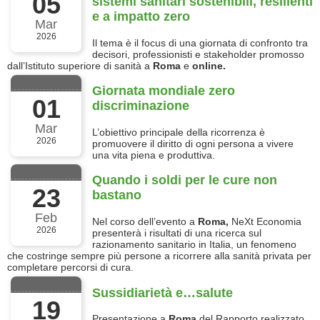
05
sistemi sanitari sostenibili, resilienti
e a impatto zero
Mar
2026
Il tema è il focus di una giornata di confronto tra
decisori, professionisti e stakeholder promosso
dall’Istituto superiore di sanità a
Roma
e
online.
Giornata mondiale zero
01
discriminazione
Mar
L’obiettivo principale della ricorrenza è
2026
promuovere il diritto di ogni persona a vivere
una vita piena e produttiva.
Quando i soldi per le cure non
23
bastano
Feb
Nel corso dell’evento a
Roma,
NeXt Economia
2026
presenterà i risultati di una ricerca sul
razionamento sanitario in Italia, un fenomeno
che costringe sempre più persone a ricorrere alla sanità privata per
completare percorsi di cura.
Sussidiarietà e…salute
19
Presentazione a
Roma
del Rapporto realizzato