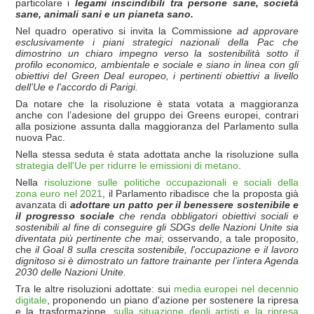
particolare i
legami inscindibili tra persone sane, societ
à
sane, animali sani e un pianeta sano.
Nel quadro operativo si invita la Commissione
ad approvare
esclusivamente i piani strategici nazionali della Pac che
dimostrino un chiaro impegno verso la sostenibilit
à sotto il
profilo economico, ambientale e sociale e siano in linea con gli
obiettivi del Green Deal europeo, i
pertinenti obiettivi a livello
dell'Ue e l'accordo di Parigi.
Da notare che la risoluzione è stata votata a maggioranza
anche con l’adesione del gruppo dei Greens europei, contrari
alla posizione assunta dalla maggioranza del Parlamento sulla
nuova Pac.
Nella stessa seduta è stata adottata anche la risoluzione sulla
strategia dell'Ue per ridurre le emissioni di metano
.
Nella
risoluzione sulle politiche occupazionali e sociali della
zona euro nel 2021
, il Parlamento ribadisce che la proposta già
avanzata di
adottare
un
patto per il benessere sostenibile e
il progresso sociale
che renda obbligatori obiettivi sociali e
sostenibili al fine di conseguire gli SDGs delle Nazioni Unite sia
diventata più pertinente che mai
; osservando, a tale proposito,
che
il Goal 8 sulla crescita sostenibile, l'occupazione e il lavoro
dignitoso si è dimostrato un fattore trainante per l’intera Agenda
2030 delle Nazioni Unite.
Tra le altre risoluzioni adottate: sui
media europei nel decennio
digitale
, proponendo un piano d'azione per sostenere la ripresa
e la trasformazione,
sulla situazione degli artisti e la ripresa