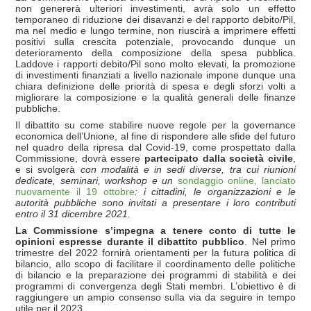
non genererà ulteriori investimenti, avrà solo un effetto
temporaneo di riduzione dei disavanzi e del rapporto debito/Pil,
ma nel medio e lungo termine, non riuscirà a imprimere effetti
positivi sulla crescita potenziale, provocando dunque un
deterioramento della composizione della spesa pubblica.
Laddove i rapporti debito/Pil sono molto elevati, la promozione
di investimenti finanziati a livello nazionale impone dunque una
chiara definizione delle priorità di spesa e degli sforzi volti a
migliorare la composizione e la qualità generali delle finanze
pubbliche.
Il dibattito su come stabilire nuove regole per la governance
economica dell’Unione, al fine di rispondere alle sfide del futuro
nel quadro della ripresa dal Covid-19, come prospettato dalla
Commissione, dovrà essere
partecipato dalla società civile
,
e si svolgerà
con modalit
à e in sedi diverse, tra cui riunioni
dedicate, seminari, workshop e un
sondaggio online, lanciato
nuovamente il 19 ottobre
: i cittadini, le organizzazioni e le
autorit
à pubbliche sono invitati a presentare i loro contributi
entro il 31 dicembre 2021.
La Commissione s’impegna a tenere conto di tutte le
opinioni espresse durante il dibattito pubblico
. Nel primo
trimestre del 2022 fornirà orientamenti per la futura politica di
bilancio, allo scopo di facilitare il coordinamento delle politiche
di bilancio e la preparazione dei programmi di stabilità e dei
programmi di convergenza degli Stati membri. L’obiettivo è di
raggiungere un ampio consenso sulla via da seguire in tempo
utile per il 2023.