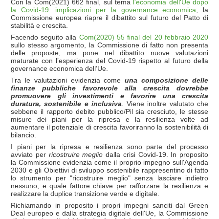
Con la Com(2021) 662 final, sul tema
l'economia dell'Ue dopo
la Covid-19: implicazioni per la governance economica
, la
Commissione europea riapre il dibattito sul futuro del Patto di
stabilità e crescita.
Facendo seguito alla
Com(2020) 55 final del 20 febbraio 2020
sullo stesso argomento, la Commissione di fatto non presenta
delle proposte, ma pone nel dibattito nuove valutazioni
maturate con l’esperienza del Covid-19 rispetto al futuro della
governance economica dell’Ue.
Tra le valutazioni evidenzia come
una composizione delle
finanze pubbliche favorevole alla crescita dovrebbe
promuovere gli investimenti e favorire una crescita
duratura, sostenibile e inclusiva
. Viene inoltre valutato che
sebbene il rapporto debito pubblico/Pil sia cresciuto, le stesse
misure dei piani per la ripresa e la resilienza volte ad
aumentare il potenziale di crescita favoriranno la sostenibilità di
bilancio.
I piani per la ripresa e resilienza sono parte del processo
avviato per
ricostruire meglio
dalla crisi Covid-19. In proposito
la Commissione evidenzia come il proprio impegno sull'Agenda
2030 e gli Obiettivi di sviluppo sostenibile rappresentino di fatto
lo strumento per "ricostruire meglio" senza lasciare indietro
nessuno, e quale fattore chiave per rafforzare la resilienza e
realizzare la duplice transizione verde e digitale.
Richiamando in proposito i propri impegni sanciti dal Green
Deal europeo e dalla strategia digitale dell'Ue, la Commissione