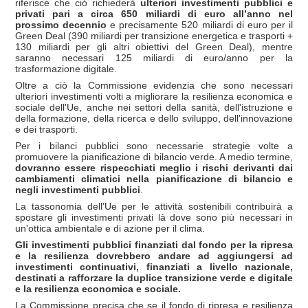
riferisce che ciò richiederà
ulteriori investimenti pubblici e
privati pari a circa 650 miliardi di euro all’anno nel
prossimo decennio
e precisamente 520 miliardi di euro per il
Green Deal (390 miliardi per transizione energetica e trasporti +
130 miliardi per gli altri obiettivi del Green Deal), mentre
saranno necessari 125 miliardi di euro/anno per la
trasformazione digitale.
Oltre a ciò la Commissione evidenzia che sono necessari
ulteriori investimenti volti a migliorare la resilienza economica e
sociale dell'Ue, anche nei settori della sanità, dell'istruzione e
della formazione, della ricerca e dello sviluppo, dell'innovazione
e dei trasporti.
Per i bilanci pubblici sono necessarie strategie volte a
promuovere la pianificazione di bilancio verde. A medio termine,
dovranno essere rispecchiati meglio i rischi derivanti dai
cambiamenti climatici nella pianificazione di bilancio e
negli investimenti pubblici
.
La tassonomia dell'Ue per le attività sostenibili contribuirà a
spostare gli investimenti privati là dove sono più necessari in
un'ottica ambientale e di azione per il clima.
Gli investimenti pubblici finanziati dal fondo per la ripresa
e la resilienza dovrebbero andare ad aggiungersi ad
investimenti continuativi, finanziati a livello nazionale,
destinati a rafforzare la duplice transizione verde e digitale
e la resilienza economica e sociale.
La Commissione precisa che se il fondo di ripresa e resilienza