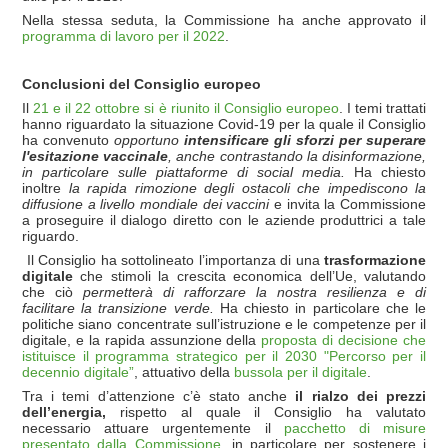
Nella stessa seduta, la Commissione ha anche approvato il
programma di lavoro per il 2022
.
Conclusioni del Consiglio europeo
Il
21 e il 22 ottobre si è riunito il Consiglio europeo
. I temi trattati
hanno riguardato la situazione Covid-19 per la quale il Consiglio
ha convenuto
opportuno
intensificare gli sforzi per superare
l'esitazione vaccinale
, anche contrastando la disinformazione,
in particolare sulle piattaforme di social media.
Ha chiesto
inoltre
la rapida rimozione degli ostacoli che impediscono la
diffusione a livello mondiale dei vaccini
e invita la Commissione
a proseguire il dialogo diretto con le aziende produttrici a tale
riguardo.
Il Consiglio ha sottolineato l’importanza di una
trasformazione
digitale
che stimoli la crescita economica dell’Ue, valutando
che ciò
permetterà di rafforzare la nostra resilienza e di
facilitare la transizione verde.
Ha chiesto in particolare che le
politiche siano concentrate sull’istruzione e le competenze per il
digitale, e la rapida assunzione della
proposta di decisione che
istituisce il programma strategico per il 2030 "Percorso per il
decennio digitale”
, attuativo della
bussola per il digitale
.
Tra i temi d’attenzione c’è stato anche
il rialzo dei prezzi
dell’energia,
rispetto al quale il Consiglio ha valutato
necessario attuare urgentemente il
pacchetto di misure
presentato dalla Commissione
, in particolare per sostenere i