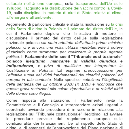
culturale nell'Unione europea
, sulla
trasparenza dell'Ue sullo
sviluppo, l'acquisto e la distribuzione dei vaccini contro la Covid-
19
, sulla
disciplina in materia di aiuti di Stato relativi al clima,
all'energia e all'ambiente
,
Argomento di particolare criticità è stata la risoluzione su
la crisi
dello Stato di diritto in Polonia e il primato del diritto dell'Ue
, in
cui il Parlamento deplora che l'iniziativa di mettere in
discussione il primato del diritto dell'Ue sulla legislazione
nazionale polacca
sia stata adottata dall'attuale primo ministro
polacco, che ancora una volta utilizza indebitamente il potere
giudiziario come strumento per realizzare la propria agenda
politica.
Il Parlamento definisce il "Tribunale costituzionale”
polacco
illegittimo
,
mancante di validità giuridica e
indipendenza
, e
privo di qualifiche per interpretare la
Costituzione in Polonia.
Ed esprime
preoccupazione per
l'effettiva tutela dei diritti fondamentali dei cittadini polacchi ed
europei in tale contesto.
Nello specifico
sottolinea l'illegittimità
della sentenza del 22 ottobre 2020 (K 1/20) e riconosce che
queste gravi restrizioni alla salute riproduttiva e ai relativi diritti
delle donne sono illegali.
Come risposta alla situazione, il Parlamento invita la
Commissione e il Consiglio a intraprendere azioni urgenti e
coordinate avviando procedure di infrazione in relazione alla
legislazione sul "Tribunale costituzionale" illegittimo, ad avviare
le procedure previste dal regolamento europeo sulle
condizionalità dei finanziamenti Ue al rispetto dello Stato di
diritto, e di astenersi dall’approvazione del Piano nazionale di