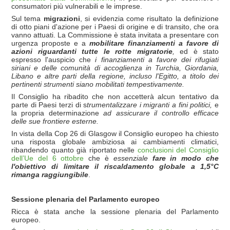
consumatori più vulnerabili e le imprese.
Sul tema
migrazioni
, si evidenzia come risultato la definizione
di otto piani d'azione per i Paesi di origine e di transito, che ora
vanno attuati. La Commissione è stata invitata a presentare con
urgenza proposte e a
mobilitare finanziamenti a favore di
azioni riguardanti tutte le rotte migratorie
,
ed è stato
espresso l'auspicio che
i finanziamenti a favore dei rifugiati
siriani e delle comunità di accoglienza in Turchia, Giordania,
Libano e altre parti della regione, incluso l'Egitto, a titolo dei
pertinenti strumenti siano mobilitati tempestivamente.
Il Consiglio ha ribadito che non accetterà alcun tentativo da
parte di Paesi terzi di s
trumentalizzare i migranti a fini politici,
e
la propria determinazione
ad assicurare il controllo efficace
delle sue frontiere esterne.
In vista della Cop 26 di Glasgow il Consiglio europeo ha chiesto
una risposta globale ambiziosa ai cambiamenti climatici,
ribandendo quanto già riportato nelle
conclusioni del Consiglio
dell’Ue del 6 ottobre
che è
essenziale
fare in modo che
l'obiettivo di limitare il riscaldamento globale a 1,5°C
rimanga raggiungibile
.
Sessione plenaria del Parlamento europeo
Ricca è stata anche la sessione plenaria del Parlamento
europeo.