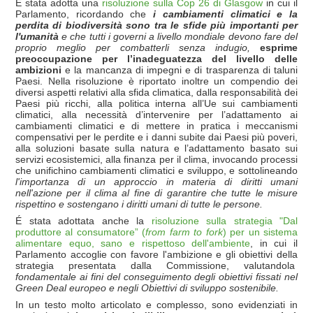
É stata adotta una
risoluzione sulla Cop 26 di Glasgow
in cui il
Parlamento, ricordando che
i cambiamenti climatici e la
perdita di biodiversità sono tra le sfide più importanti per
l'umanità
e che tutti i governi a livello mondiale devono fare del
proprio meglio per combatterli senza indugio,
esprime
preoccupazione per l’inadeguatezza del livello delle
ambizioni
e la mancanza di impegni e di trasparenza di taluni
Paesi. Nella risoluzione è riportato inoltre un compendio dei
diversi aspetti relativi alla sfida climatica, dalla responsabilità dei
Paesi più ricchi, alla politica interna all’Ue sui cambiamenti
climatici, alla necessità d’intervenire per l’adattamento ai
cambiamenti climatici e di mettere in pratica i meccanismi
compensativi per le perdite e i danni subite dai Paesi più poveri,
alla soluzioni basate sulla natura e l’adattamento basato sui
servizi ecosistemici, alla finanza per il clima, invocando processi
che unifichino cambiamenti climatici e sviluppo, e sottolineando
l'importanza di un approccio in materia di diritti umani
nell'azione per il clima al fine di garantire che tutte le misure
rispettino e sostengano i diritti umani di tutte le persone.
É stata adottata anche la
risoluzione sulla strategia "Dal
produttore al consumatore” (
from farm to fork
) per un sistema
alimentare equo, sano e rispettoso dell'ambiente
, in cui il
Parlamento accoglie con favore l'ambizione e gli obiettivi della
strategia presentata dalla Commissione, valutandola
fondamentale ai fini del conseguimento degli obiettivi fissati nel
Green Deal europeo e negli Obiettivi di sviluppo sostenibile.
In un testo molto articolato e complesso, sono evidenziati in