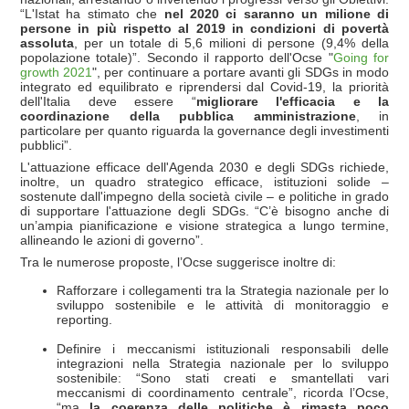
“L'Istat ha stimato che
nel 2020 ci saranno
un milione di
persone in più rispetto al 2019 in condizioni di povertà
assoluta
, per un totale di 5,6 milioni di persone (9,4% della
popolazione totale)”. Secondo il rapporto dell'Ocse "
Going for
growth 2021
", per continuare a portare avanti gli SDGs in modo
integrato ed equilibrato e riprendersi dal Covid-19, la priorità
dell'Italia deve essere “
migliorare l'efficacia e la
coordinazione della pubblica amministrazione
, in
particolare per quanto riguarda la governance degli investimenti
pubblici”.
L'attuazione efficace dell'Agenda 2030 e degli SDGs richiede,
inoltre, un quadro strategico efficace, istituzioni solide –
sostenute dall'impegno della società civile – e politiche in grado
di supportare l'attuazione degli SDGs. “C’è bisogno anche di
un’ampia pianificazione e visione strategica a lungo termine,
allineando le azioni di governo”.
Tra le numerose proposte, l’Ocse suggerisce inoltre di:
Rafforzare i collegamenti tra la Strategia nazionale per lo
sviluppo sostenibile e le attività di monitoraggio e
reporting.
Definire i meccanismi istituzionali responsabili delle
integrazioni nella Strategia nazionale per lo sviluppo
sostenibile: “Sono stati creati e smantellati vari
meccanismi di coordinamento centrale”, ricorda l’Ocse,
“ma
la coerenza delle politiche è rimasta poco