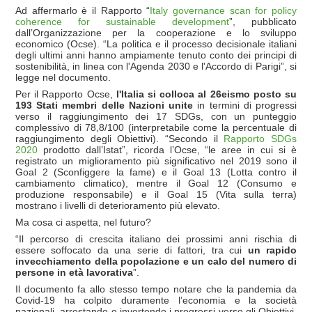
Ad affermarlo è il Rapporto “
Italy governance scan for policy
coherence for sustainable development
”, pubblicato
dall’Organizzazione per la cooperazione e lo sviluppo
economico (Ocse). “La politica e il processo decisionale italiani
degli ultimi anni hanno ampiamente tenuto conto dei principi di
sostenibilità, in linea con l'Agenda 2030 e l'Accordo di Parigi”, si
legge nel documento.
Per il Rapporto Ocse,
l'Italia si colloca al 26eismo posto su
193 Stati membri delle Nazioni unite
in termini di progressi
verso il raggiungimento dei 17 SDGs, con un punteggio
complessivo di 78,8/100 (interpretabile come la percentuale di
raggiungimento degli Obiettivi). “Secondo il
Rapporto SDGs
2020
prodotto dall’Istat”, ricorda l’Ocse, “le aree in cui si è
registrato un miglioramento più significativo nel 2019 sono il
Goal 2 (Sconfiggere la fame) e il Goal 13 (Lotta contro il
cambiamento climatico), mentre il Goal 12 (Consumo e
produzione responsabile) e il Goal 15 (Vita sulla terra)
mostrano i livelli di deterioramento più elevato.
Ma cosa ci aspetta, nel futuro?
“Il percorso di crescita italiano dei prossimi anni rischia di
essere soffocato da una serie di fattori, tra cui
un rapido
invecchiamento della popolazione e un calo del numero di
persone in età lavorativa
”.
Il documento fa allo stesso tempo notare che la pandemia da
Covid-19 ha colpito duramente l’economia e la società
nazionali, arrestando o invertendo i progressi verso gli Obiettivi.