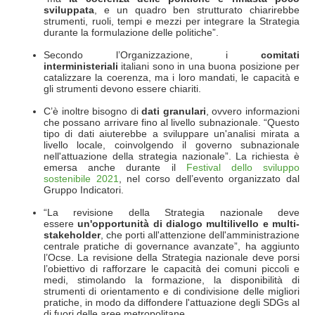
sviluppata
, e un quadro ben strutturato chiarirebbe
strumenti, ruoli, tempi e mezzi per integrare la Strategia
durante la formulazione delle politiche”.
Secondo l’Organizzazione, i
comitati
interministeriali
italiani sono in una buona posizione per
catalizzare la coerenza, ma i loro mandati, le capacità e
gli strumenti devono essere chiariti.
C’è inoltre bisogno di
dati granulari
, ovvero informazioni
che possano arrivare fino al livello subnazionale. “Questo
tipo di dati aiuterebbe a sviluppare un'analisi mirata a
livello locale, coinvolgendo il governo subnazionale
nell'attuazione della strategia nazionale”. La richiesta è
emersa anche durante il
Festival dello sviluppo
sostenibile 2021
, nel corso dell’evento organizzato dal
Gruppo Indicatori.
“La revisione della Strategia nazionale deve
essere
un'opportunità di dialogo multilivello e multi-
stakeholder
, che porti all'attenzione dell'amministrazione
centrale pratiche di governance avanzate”, ha aggiunto
l’Ocse. La revisione della Strategia nazionale deve porsi
l’obiettivo di rafforzare le capacità dei comuni piccoli e
medi, stimolando la formazione, la disponibilità di
strumenti di orientamento e di condivisione delle migliori
pratiche, in modo da diffondere l'attuazione degli SDGs al
di fuori delle aree metropolitane.