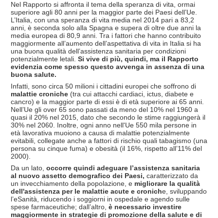
Nel Rapporto si affronta il tema della speranza di vita, ormai
superiore agli 80 anni per la maggior parte dei Paesi dell’Ue.
L’Italia, con una speranza di vita media nel 2014 pari a 83,2
anni, è seconda solo alla Spagna e supera di oltre due anni la
media europea di 80,9 anni. Tra i fattori che hanno contribuito
maggiormente all’aumento dell’aspettativa di vita in Italia si ha
una buona qualità dell’assistenza sanitaria per condizioni
potenzialmente letali.
Si vive di più, quindi, ma il Rapporto
evidenzia come spesso questo avvenga in assenza di una
buona salute.
Infatti, sono circa 50 milioni i cittadini europei che soffrono di
malattie croniche
(tra cui attacchi cardiaci, ictus, diabete e
cancro) e la maggior parte di essi è di età superiore ai 65 anni.
Nell’Ue gli over 65 sono passati da meno del 10% nel 1960 a
quasi il 20% nel 2015, dato che secondo le stime raggiungerà il
30% nel 2060. Inoltre, ogni anno nell'Ue 550 mila persone in
età lavorativa muoiono a causa di malattie potenzialmente
evitabili, collegate anche a fattori di rischio quali tabagismo (una
persona su cinque fuma) e obesità (il 16%, rispetto all’11% del
2000).
Da un lato,
occorre quindi adeguare l’assistenza sanitaria
al nuovo assetto demografico dei Paesi,
caratterizzato da
un invecchiamento della popolazione, e
migliorare la qualità
dell'assistenza per le malattie acute e cronich
e, sviluppando
l’eSanità, riducendo i soggiorni in ospedale e agendo sulle
spese farmaceutiche; dall’altro,
è necessario investire
maggiormente in strategie di promozione della salute e di