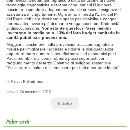
dell'invecchiamento demografico e della diffusione di nuove
tecnologie diagnostiche e terapeutiche, per cui l’Ue dovrà
riuscire a rispondere adeguatamente alle crescenti esigenze di
assistenza a lungo termine. Ogni anno in media l’1,7% del Pil
dei Paesi dell’Ue è destinato a spese per disabilità e congedi
per malattia, ovvero più di quanto venga speso per l’indennità
di disoccupazione.
Nonostante questo, i Paesi membri
investono in media solo il 3% del loro budget sanitario in
sanità pubblica e prevenzione.
Maggiori investimenti nella prevenzione, accompagnati da
misure per migliorare l’accesso e ridurre le disuguaglianze,
apporterebbero numerosi benefici sociali ed economici per i
Paesi membri, e si compirebbero passi importanti per il
raggiungimento del terzo Obiettivo di sviluppo sostenibile
“Assicurare la salute e il benessere per tutti e per tutte le età”.
di Flavia Belladonna
giovedì
24 novembre 2016
Indietro
Aderenti