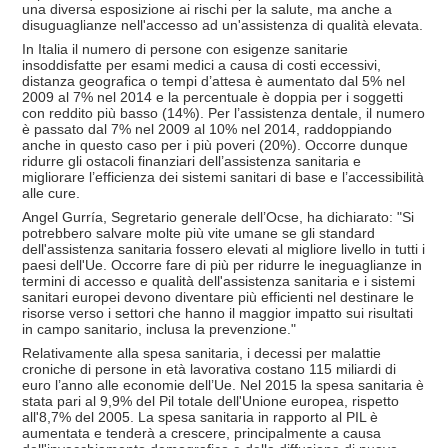
una diversa esposizione ai rischi per la salute, ma anche a
disuguaglianze nell'accesso ad un'assistenza di qualità elevata.
In Italia il numero di persone con esigenze sanitarie
insoddisfatte per esami medici a causa di costi eccessivi,
distanza geografica o tempi d’attesa è aumentato dal 5% nel
2009 al 7% nel 2014 e la percentuale è doppia per i soggetti
con reddito più basso (14%). Per l’assistenza dentale, il numero
è passato dal 7% nel 2009 al 10% nel 2014, raddoppiando
anche in questo caso per i più poveri (20%). Occorre dunque
ridurre gli ostacoli finanziari dell’assistenza sanitaria e
migliorare l’efficienza dei sistemi sanitari di base e l’accessibilità
alle cure.
Angel Gurría, Segretario generale dell’Ocse, ha dichiarato: "Si
potrebbero salvare molte più vite umane se gli standard
dell'assistenza sanitaria fossero elevati al migliore livello in tutti i
paesi dell'Ue. Occorre fare di più per ridurre le ineguaglianze in
termini di accesso e qualità dell'assistenza sanitaria e i sistemi
sanitari europei devono diventare più efficienti nel destinare le
risorse verso i settori che hanno il maggior impatto sui risultati
in campo sanitario, inclusa la prevenzione."
Relativamente alla spesa sanitaria, i decessi per malattie
croniche di persone in età lavorativa costano 115 miliardi di
euro l’anno alle economie dell’Ue. Nel 2015 la spesa sanitaria è
stata pari al 9,9% del Pil totale dell'Unione europea, rispetto
all'8,7% del 2005. La spesa sanitaria in rapporto al PIL è
aumentata e tenderà a crescere, principalmente a causa