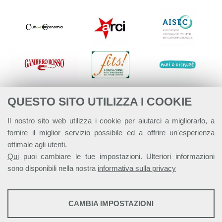
QUESTO SITO UTILIZZA I COOKIE
Il nostro sito web utilizza i cookie per aiutarci a migliorarlo, a
fornire il miglior servizio possibile ed a offrire un'esperienza
ottimale agli utenti.
Qui
puoi cambiare le tue impostazioni. Ulteriori informazioni
sono disponibili nella nostra
informativa sulla privacy
STATISTICHE
CAMBIA IMPOSTAZIONI
Strumenti statistici che raccolgono dati anonimi sull'utilizzo e la
Alleanza Italiana per lo Sviluppo Sostenibile - ASviS
funzionalità del sito web.
Via Farini 17, 00185 Roma C.F. 97893090585 P.IVA 14610671001