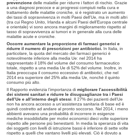
prevenzione
delle malattie per ridurre i fattori di rischio. Grazie
a una diagnosi precoce e ai progressi compiuti nella cura e
trattamento delle malattie croniche, si è registrato un aumento
dei tassi di sopravvivenza in molti Paesi dell’Ue, ma in molti altri
(tra cui Regno Unito, Irlanda e alcuni Paesi dell’Europa centrale
e orientale) vi sono ancora margini di miglioramento rispetto al
tasso di sopravvivenza ai tumori e in generale alla cura delle
malattie acute e croniche.
Occorre aumentare la proporzione di farmaci generici e
ridurre il numero di prescrizioni per antibiotici.
In Italia, in
particolare, la quota del mercato dei farmaci generici è
notevolmente inferiore alla media Ue: nel 2014 ha
rappresentato il 18% del volume del consumo farmaceutico
totale, rispetto a una media Ue di 52% del volume. Inoltre, in
Italia preoccupa il consumo eccessivo di antibiotici, che nel
2014 era superiore del 25% alla media Ue, nonché il quinto
consumo più alto.
Il Rapporto evidenzia l’importanza di
migliorare l’accessibilità
dei sistemi sanitari e ridurre le disuguaglianze tra i Paesi
dell’Ue e all’interno degli stessi
. Il 27% dei pazienti dell’Ue
non ha ancora accesso a un’assistenza sanitaria di base ed è
quindi costretto ad andare al pronto soccorso. Nel 2014, i meno
abbienti avevano una probabilità di incorrere in esigenze
mediche insoddisfatte per motivi economici dieci volte superiore
rispetto alle persone più benestanti. In media la speranza di vita
dei soggetti con livelli di istruzione bassi è inferiore di sette volte
rispetto a quelli che vantano livelli più elevati. Ciò è dovuto a