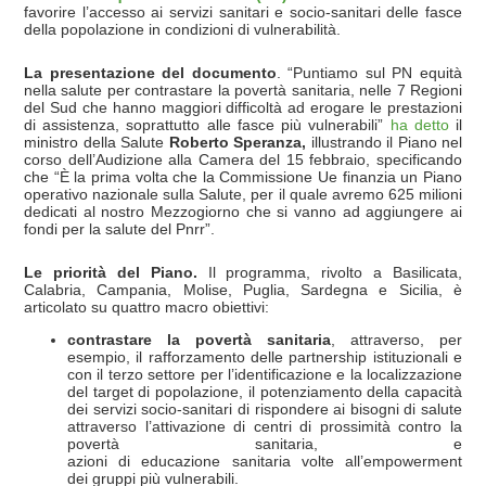
favorire l’accesso ai servizi sanitari e socio-sanitari delle fasce
della popolazione in condizioni di vulnerabilità.
La presentazione del documento
. “Puntiamo sul PN equità
nella salute per contrastare la povertà sanitaria, nelle 7 Regioni
del Sud che hanno maggiori difficoltà ad erogare le prestazioni
di assistenza, soprattutto alle fasce più vulnerabili”
ha detto
il
ministro della Salute
Roberto Speranza,
illustrando il Piano nel
corso dell’Audizione alla Camera del 15 febbraio, specificando
che “È la prima volta che la Commissione Ue finanzia un Piano
operativo nazionale sulla Salute, per il quale avremo 625 milioni
dedicati al nostro Mezzogiorno che si vanno ad aggiungere ai
fondi per la salute del Pnrr”.
Le priorità del Piano.
Il programma, rivolto a Basilicata,
Calabria, Campania, Molise, Puglia, Sardegna e Sicilia, è
articolato su quattro macro obiettivi:
contrastare la povertà sanitaria
, attraverso, per
esempio, il rafforzamento delle partnership istituzionali e
con il terzo settore per l’identificazione e la localizzazione
del target di popolazione, il potenziamento della capacità
dei servizi socio‐sanitari di rispondere ai bisogni di salute
attraverso l’attivazione di centri di prossimità contro la
povertà sanitaria, e
azioni di educazione sanitaria volte all’empowerment
dei gruppi più vulnerabili.