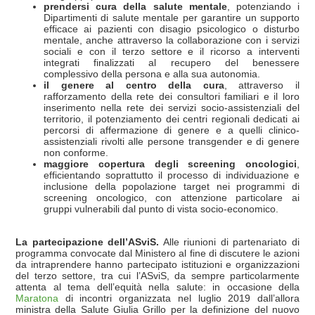
prendersi cura della salute mentale
, potenziando i
Dipartimenti di salute mentale per garantire un supporto
efficace ai pazienti con disagio psicologico o disturbo
mentale, anche attraverso la collaborazione con i servizi
sociali e con il terzo settore e il ricorso a interventi
integrati finalizzati al recupero del benessere
complessivo della persona e alla sua autonomia.
il genere al centro della cura
, attraverso il
rafforzamento della rete dei consultori familiari e il loro
inserimento nella rete dei servizi socio-assistenziali del
territorio, il potenziamento dei centri regionali dedicati ai
percorsi di affermazione di genere e a quelli clinico-
assistenziali rivolti alle persone transgender e di genere
non conforme.
maggiore copertura degli screening oncologici
,
efficientando soprattutto il processo di individuazione e
inclusione della popolazione target nei programmi di
screening oncologico, con attenzione particolare ai
gruppi vulnerabili dal punto di vista socio-economico.
La partecipazione dell’ASviS.
Alle riunioni di partenariato di
programma convocate dal Ministero al fine di discutere le azioni
da intraprendere hanno partecipato istituzioni e organizzazioni
del terzo settore, tra cui l’ASviS, da sempre particolarmente
attenta al tema dell’equità nella salute: in occasione della
Maratona
di incontri organizzata nel luglio 2019 dall’allora
ministra della Salute Giulia Grillo per la definizione del nuovo