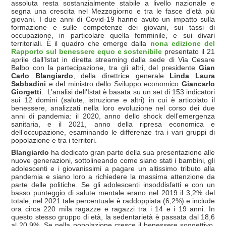
assoluta resta sostanzialmente stabile a livello nazionale e
segna una crescita nel Mezzogiorno e tra le fasce d’età più
giovani. I due anni di Covid-19 hanno avuto un impatto sulla
formazione e sulle competenze dei giovani, sui tassi di
occupazione, in particolare quella femminile, e sui divari
territoriali. È il quadro che emerge dalla
nona edizione del
Rapporto sul benessere equo e sostenibile
presentato il 21
aprile dall’Istat in diretta streaming dalla sede di Via Cesare
Balbo con la partecipazione, tra gli altri, del presidente
Gian
Carlo Blangiardo
, della direttrice generale
Linda Laura
Sabbadini
e del ministro dello Sviluppo economico
Giancarlo
Giorgetti
. L’analisi dell’Istat è basata su un set di 153 indicatori
sui 12 domini (salute, istruzione e altri) in cui è articolato il
benessere, analizzati nella loro evoluzione nel corso dei due
anni di pandemia: il 2020, anno dello shock dell’emergenza
sanitaria, e il 2021, anno della ripresa economica e
dell’occupazione, esaminando le differenze tra i vari gruppi di
popolazione e tra i territori.
Blangiardo
ha dedicato gran parte della sua presentazione alle
nuove generazioni, sottolineando come siano stati i bambini, gli
adolescenti e i giovanissimi a pagare un altissimo tributo alla
pandemia e siano loro a richiedere la massima attenzione da
parte delle politiche. Se gli adolescenti insoddisfatti e con un
basso punteggio di salute mentale erano nel 2019 il 3,2% del
totale, nel 2021 tale percentuale è raddoppiata (6,2%) e include
ora circa 220 mila ragazze e ragazzi tra i 14 e i 19 anni. In
questo stesso gruppo di età, la sedentarietà è passata dal 18,6
al 20,9%. Se nella popolazione cresce il benessere soggettivo,