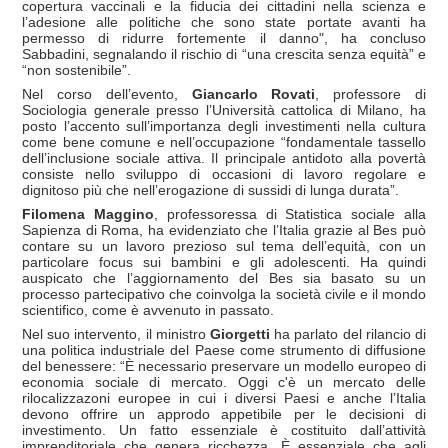
copertura vaccinali e la fiducia dei cittadini nella scienza e
l’adesione alle politiche che sono state portate avanti ha
permesso di ridurre fortemente il danno", ha concluso
Sabbadini, segnalando il rischio di “una crescita senza equità” e
“non sostenibile”.
Nel corso dell’evento,
Giancarlo Rovati
, professore di
Sociologia generale presso l’Università cattolica di Milano, ha
posto l’accento sull’importanza degli investimenti nella cultura
come bene comune e nell’occupazione “fondamentale tassello
dell’inclusione sociale attiva. Il principale antidoto alla povertà
consiste nello sviluppo di occasioni di lavoro regolare e
dignitoso più che nell’erogazione di sussidi di lunga durata”.
Filomena Maggino
, professoressa di Statistica sociale alla
Sapienza di Roma, ha evidenziato che l’Italia grazie al Bes può
contare su un lavoro prezioso sul tema dell’equità, con un
particolare focus sui bambini e gli adolescenti. Ha quindi
auspicato che l’aggiornamento del Bes sia basato su un
processo partecipativo che coinvolga la società civile e il mondo
scientifico, come è avvenuto in passato.
Nel suo intervento, il ministro
Giorgetti
ha parlato del rilancio di
una politica industriale del Paese come strumento di diffusione
del benessere: “È necessario preservare un modello europeo di
economia sociale di mercato. Oggi c'è un mercato delle
rilocalizzazoni europee in cui i diversi Paesi e anche l’Italia
devono offrire un approdo appetibile per le decisioni di
investimento. Un fatto essenziale è costituito dall’attività
imprenditoriale che genera ricchezza. È essenziale che agli