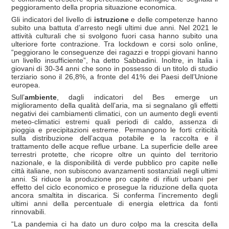
peggioramento della propria situazione economica.
Gli indicatori del livello di
istruzione
e delle competenze hanno
subito una battuta d’arresto negli ultimi due anni. Nel 2021 le
attività culturali che si svolgono fuori casa hanno subito una
ulteriore forte contrazione. Tra lockdown e corsi solo online,
“peggiorano le conseguenze dei ragazzi e troppi giovani hanno
un livello insufficiente”, ha detto Sabbadini. Inoltre, in Italia i
giovani di 30-34 anni che sono in possesso di un titolo di studio
terziario sono il 26,8%, a fronte del 41% dei Paesi dell’Unione
europea.
Sull’
ambiente
, dagli indicatori del Bes emerge un
miglioramento della qualità dell’aria, ma si segnalano gli effetti
negativi dei cambiamenti climatici, con un aumento degli eventi
meteo-climatici estremi quali periodi di caldo, assenza di
pioggia e precipitazioni estreme. Permangono le forti criticità
sulla distribuzione dell’acqua potabile e la raccolta e il
trattamento delle acque reflue urbane. La superficie delle aree
terrestri protette, che ricopre oltre un quinto del territorio
nazionale, e la disponibilità di verde pubblico pro capite nelle
città italiane, non subiscono avanzamenti sostanziali negli ultimi
anni. Si riduce la produzione pro capite di rifiuti urbani per
effetto del ciclo economico e prosegue la riduzione della quota
ancora smaltita in discarica. Si conferma l’incremento degli
ultimi anni della percentuale di energia elettrica da fonti
rinnovabili.
“La pandemia ci ha dato un duro colpo ma la crescita della