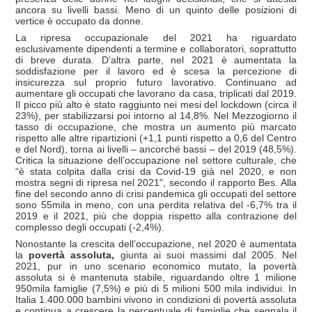
ancora su livelli bassi. Meno di un quinto delle posizioni di
vertice è occupato da donne.
La ripresa occupazionale del 2021 ha riguardato
esclusivamente dipendenti a termine e collaboratori, soprattutto
di breve durata. D’altra parte, nel 2021 è aumentata la
soddisfazione per il lavoro ed è scesa la percezione di
insicurezza sul proprio futuro lavorativo. Continuano ad
aumentare gli occupati che lavorano da casa, triplicati dal 2019.
Il picco più alto è stato raggiunto nei mesi del lockdown (circa il
23%), per stabilizzarsi poi intorno al 14,8%. Nel Mezzogiorno il
tasso di occupazione, che mostra un aumento più marcato
rispetto alle altre ripartizioni (+1,1 punti rispetto a 0,6 del Centro
e del Nord), torna ai livelli – ancorché bassi – del 2019 (48,5%).
Critica la situazione dell’occupazione nel settore culturale, che
“è stata colpita dalla crisi da Covid-19 già nel 2020, e non
mostra segni di ripresa nel 2021", secondo il rapporto Bes. Alla
fine del secondo anno di crisi pandemica gli occupati del settore
sono 55mila in meno, con una perdita relativa del -6,7% tra il
2019 e il 2021, più che doppia rispetto alla contrazione del
complesso degli occupati (-2,4%).
Nonostante la crescita dell’occupazione, nel 2020 è aumentata
la
povertà assoluta,
giunta ai suoi massimi dal 2005. Nel
2021, pur in uno scenario economico mutato, la povertà
assoluta si è mantenuta stabile, riguardando oltre 1 milione
950mila famiglie (7,5%) e più di 5 milioni 500 mila individui. In
Italia 1.400.000 bambini vivono in condizioni di povertà assoluta
e continua a crescere la percentuale di famiglie che segnala il