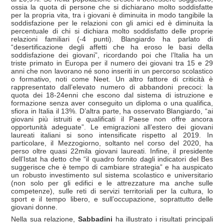
ossia la quota di persone che si dichiarano molto soddisfatte
per la propria vita, tra i giovani è diminuita in modo tangibile la
soddisfazione per le relazioni con gli amici ed è diminuita la
percentuale di chi si dichiara molto soddisfatto delle proprie
relazioni familiari (-4 punti). Blangiardo ha parlato di
“desertificazione degli affetti che ha eroso le basi della
soddisfazione dei giovani”, ricordando poi che l’Italia ha un
triste primato in Europa per il numero dei giovani tra 15 e 29
anni che non lavorano né sono inseriti in un percorso scolastico
o formativo, noti come Neet. Un altro fattore di criticità è
rappresentato dall’elevato numero di abbandoni precoci: la
quota dei 18-24enni che escono dal sistema di istruzione e
formazione senza aver conseguito un diploma o una qualifica,
sfiora in Italia il 13%. D’altra parte, ha osservato Blangiardo, “ai
giovani più istruiti e qualificati il Paese non offre ancora
opportunità adeguate”. Le emigrazioni all’estero dei giovani
laureati italiani si sono intensificate rispetto al 2019. In
particolare, il Mezzogiorno, soltanto nel corso del 2020, ha
perso oltre quasi 22mila giovani laureati. Infine, il presidente
dell’Istat ha detto che “il quadro fornito dagli indicatori del Bes
suggerisce che è tempo di cambiare strategia” e ha auspicato
un robusto investimento sul sistema scolastico e universitario
(non solo per gli edifici e le attrezzature ma anche sulle
competenze), sulle reti di servizi territoriali per la cultura, lo
sport e il tempo libero, e sull’occupazione, soprattutto delle
giovani donne.
Nella sua relazione,
Sabbadini
ha illustrato i risultati principali