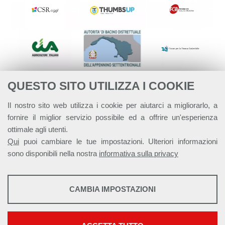
QUESTO SITO UTILIZZA I COOKIE
Il nostro sito web utilizza i cookie per aiutarci a migliorarlo, a
fornire il miglior servizio possibile ed a offrire un'esperienza
ottimale agli utenti.
Qui
puoi cambiare le tue impostazioni. Ulteriori informazioni
sono disponibili nella nostra
informativa sulla privacy
STATISTICHE
CAMBIA IMPOSTAZIONI
Strumenti statistici che raccolgono dati anonimi sull'utilizzo e la
Alleanza Italiana per lo Sviluppo Sostenibile - ASviS
funzionalità del sito web.
Via Farini 17, 00185 Roma C.F. 97893090585 P.IVA 14610671001
Mostra maggiori informazioni