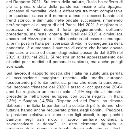
del Rapporto 2021. Sul tema della
salute
, l’Italia ha sofferto di
più la prima ondata della pandemia, insieme alla Spagna.
L’eccesso di mortalità, cioè la differenza tra morti complessive
per qualsiasi causa e il numero atteso di decessi basato sul
trend storico, è diminuito nelle ondate successive, rimanendo
però sempre al di sopra di altri Paesi. Nel 2021 è migliorata la
speranza di vita dopo il forte peggioramento dell’anno
precedente, ma resta lontana dai livelli del 2019 e diminuisce
ancora nel Mezzogiorno. L’Italia continua ad essere comunque
ai primi posti in Italia per speranza di vita. In conseguenza della
pandemia, è aumentato il numero di coloro che hanno dovuto
rinunciare a visite ed esami diagnostici, passando dal 6,3% nel
2019 all’11% nel 2021. Si registra un forte apprezzamento dei
cittadini per i medici e il personale sanitario, ma anche per gli
scienziati.
Sul
lavoro
, il Rapporto mostra che l’Italia ha subito una perdita
di occupazione maggiore rispetto alla media europea
recuperando più lentamente, sia prima che dopo la pandemia.
Nel secondo trimestre del 2020 il tasso di occupazione 20-64
anni ha registrato un brusco calo: -1,9% rispetto al trimestre
precedente nell’Unione europea, con picchi negativi in Italia
(-3%) e Spagna (-4,5%). Rispetto ad altri Paesi, ha rilevato
Sabbadini, in Italia la pandemia ha colpito di più le donne, che
tuttavia hanno anche recuperato prima degli uomini. “Peggiora
la posizione relativa alle donne con figli piccoli, troppo pochi i
bambini negli asili nido, il lavoro familiare continua a
sovraccaricare le donne”. Un altro elemento riguarda la
presenza delle donne nei luoghi decisionali, che si attesta