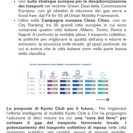
uno
sulla strategia europea per la decarbonizzazione
dei trasporti
nel recente Green Deal della Commissione
Europea, con gli obiettivi di riduzione dei gas serra e
fossil free, dal Fit for 55 all’Urban Mobility Framework;
l’altro sulla
Campagna europea Clean Cities
, con un
City Ranking tra 36 grandi città europee in cui sono
comprese quattro città italiane: Milano, Torino, Roma e
Napoli. A confronto la mobilità attiva, il trasporto collettivo,
le politiche per migliorare la qualità dell’aria e ridurre le
emissioni, la sicurezza sulle strade, gli spazi pedonali, da
cui si evince che le città italiane sono nella parte bassa
della classifica.
Le proposte di Kyoto Club per il futuro.
Per migliorare
l’offerta intelligente di mobilità Kyoto Club e Cnr-Iia propongno
l’adozione di dieci misure tra cui:
una “cura del ferro” per
colmare il gap del trasporto ferroviario locale
; il
potenziamento del trasporto collettivo di massa
nelle città
(trasporto pubblico, reti ciclabili, servizi di sharing mobility,