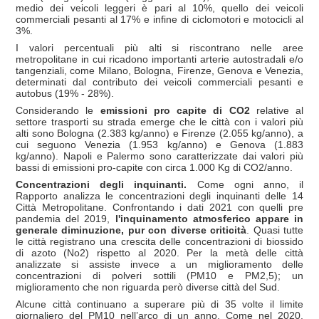
medio dei veicoli leggeri è pari al 10%, quello dei veicoli
commerciali pesanti al 17% e infine di ciclomotori e motocicli al
3%.
I valori percentuali più alti si riscontrano nelle aree
metropolitane in cui ricadono importanti arterie autostradali e/o
tangenziali, come Milano, Bologna, Firenze, Genova e Venezia,
determinati dal contributo dei veicoli commerciali pesanti e
autobus (19% - 28%).
Considerando le
emissioni pro capite di CO2
relative al
settore trasporti su strada emerge che le città con i valori più
alti sono Bologna (2.383 kg/anno) e Firenze (2.055 kg/anno), a
cui seguono Venezia (1.953 kg/anno) e Genova (1.883
kg/anno). Napoli e Palermo sono caratterizzate dai valori più
bassi di emissioni pro-capite con circa 1.000 Kg di CO2/anno.
Concentrazioni degli inquinanti.
Come ogni anno, il
Rapporto analizza le concentrazioni degli inquinanti delle 14
Città Metropolitane. Confrontando i dati 2021 con quelli pre
pandemia del 2019,
l'inquinamento atmosferico appare in
generale diminuzione, pur con diverse criticità
. Quasi tutte
le città registrano una crescita delle concentrazioni di biossido
di azoto (No2) rispetto al 2020. Per la metà delle città
analizzate si assiste invece a un miglioramento delle
concentrazioni di polveri sottili (PM10 e PM2,5); un
miglioramento che non riguarda però diverse città del Sud.
Alcune città continuano a superare più di 35 volte il limite
giornaliero del PM10 nell’arco di un anno. Come nel 2020,