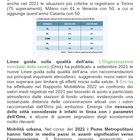
anche nel 2021 le situazioni più critiche si registrano a Torino
(75 superamenti), Milano con 61 e Venezia con 50, a cui si
aggiunge quest’anno Catania con 50.
Linee guida sulla qualità dell’aria.
L’Organizzazione
mondiale della sanità
(Oms) ha pubblicato a settembre 2021 le
nuove Linee guida sulla qualità dell’aria, con raccomandazioni
sui principali inquinanti atmosferici, suggerendo nuovi valori da
non superare per limitare gli effetti nocivi sulla salute. Il
Cnr-Iia
ha effettuato nel Rapporto MobilitAria 2022 un confronto dei
valori medi registrati nel 2021 per biossido di azoto e particolato
atmosferico dalle stazioni di fondo urbano, evidenziando una
sostanziale distanza delle concentrazioni attuali con i valori
raccomandati dall’Oms più ambiziosi. Emerge che
nessuna
delle città considerate è infatti in linea con i parametri
dell’Oms
, e alcune di queste segnalano degli scostamenti
molto rilevanti.
Mobilità urbana.
Nel corso del
2021 i Pums Metropolitani
hanno fatto in media passi in avanti significativi verso
l’approvazione
. Il Rapporto segnala innanzitutto un