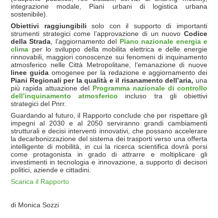
integrazione modale, Piani urbani di logistica urbana
sostenibile).
Obiettivi raggiungibili
solo con il supporto di importanti
strumenti strategici come l’approvazione di un nuovo
Codice
della Strada
, l’aggiornamento del
Piano nazionale energia e
clima
per lo sviluppo della mobilita elettrica e delle energie
rinnovabili, maggiori conoscenze sui fenomeni di inquinamento
atmosferico nelle Città Metropolitane, l’emanazione di nuove
linee guida
omogenee per la redazione e aggiornamento dei
Piani Regionali per la qualità e il risanamento dell’aria,
una
più rapida attuazione del
Programma nazionale di controllo
dell’inquinamento atmosferico
incluso tra gli obiettivi
strategici del Pnrr.
Guardando al futuro, il Rapporto conclude che per rispettare gli
impegni al 2030 e al 2050 serviranno grandi cambiamenti
strutturali e decisi interventi innovativi, che possano accelerare
la decarbonizzazione del sistema dei trasporti verso una offerta
intelligente di mobilità, in cui la ricerca scientifica dovrà porsi
come protagonista in grado di attrarre e moltiplicare gli
investimenti in tecnologia e innovazione, a supporto di decisori
politici, aziende e cittadini.
Scarica il Rapporto
di Monica Sozzi