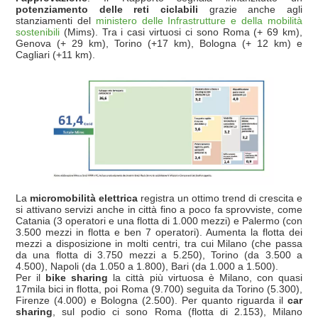
potenziamento delle reti ciclabili
grazie anche agli
stanziamenti del
ministero delle Infrastrutture e della mobilità
sostenibili
(Mims). Tra i casi virtuosi ci sono Roma (+ 69 km),
Genova (+ 29 km), Torino (+17 km), Bologna (+ 12 km) e
Cagliari (+11 km).
La
micromobilità elettrica
registra un ottimo trend di crescita e
si attivano servizi anche in città fino a poco fa sprovviste, come
Catania (3 operatori e una flotta di 1.000 mezzi) e Palermo (con
3.500 mezzi in flotta e ben 7 operatori). Aumenta la flotta dei
mezzi a disposizione in molti centri, tra cui Milano (che passa
da una flotta di 3.750 mezzi a 5.250), Torino (da 3.500 a
4.500), Napoli (da 1.050 a 1.800), Bari (da 1.000 a 1.500).
Per il
bike sharing
la città più virtuosa è Milano, con quasi
17mila bici in flotta, poi Roma (9.700) seguita da Torino (5.300),
Firenze (4.000) e Bologna (2.500). Per quanto riguarda il
car
sharing
, sul podio ci sono Roma (flotta di 2.153), Milano