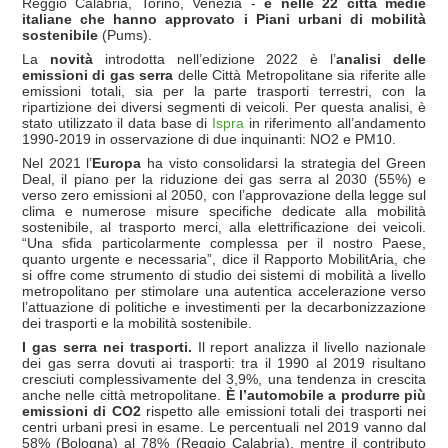
Reggio Calabria, Torino, Venezia -
e nelle 22 città medie
italiane che hanno approvato i Piani urbani di mobilità
sostenibile
(Pums).
La
novità
introdotta nell’edizione 2022 è l’
analisi delle
emissioni di gas serra
delle Città Metropolitane sia riferite alle
emissioni totali, sia per la parte trasporti terrestri, con la
ripartizione dei diversi segmenti di veicoli. Per questa analisi, è
stato utilizzato il data base di
Ispra
in riferimento all’andamento
1990-2019 in osservazione di due inquinanti: NO2 e PM10.
Nel 2021 l’
Europa
ha visto consolidarsi la strategia del Green
Deal, il piano per la riduzione dei gas serra al 2030 (55%) e
verso zero emissioni al 2050, con l’approvazione della legge sul
clima e numerose misure specifiche dedicate alla mobilità
sostenibile, al trasporto merci, alla elettrificazione dei veicoli.
“Una sfida particolarmente complessa per il nostro Paese,
quanto urgente e necessaria”, dice il Rapporto MobilitAria, che
si offre come strumento di studio dei sistemi di mobilità a livello
metropolitano per stimolare una autentica accelerazione verso
l’attuazione di politiche e investimenti per la decarbonizzazione
dei trasporti e la mobilità sostenibile.
I gas serra nei trasporti.
Il report analizza il livello nazionale
dei gas serra dovuti ai trasporti: tra il 1990 al 2019 risultano
cresciuti complessivamente del 3,9%, una tendenza in crescita
anche nelle città metropolitane.
È l’automobile a produrre più
emissioni di CO2
rispetto alle emissioni totali dei trasporti nei
centri urbani presi in esame. Le percentuali nel 2019 vanno dal
58% (Bologna) al 78% (Reggio Calabria), mentre il contributo