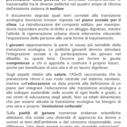
trasversalità tra le diverse politiche nel quadro ampio di riforma
dell’esistente sistema di
welfare
.
Il documento segnala quali temi correlati alla transizione
ecologica dovranno trovare risposta nel
piano sociale per il
clima
. La ristrutturazione del comparto edilizio, per esempio,
dovrà rispondere anche al diritto a un alloggio dignitoso, mentre
l’attività di rigenerazione urbana dovrà intervenire riducendo
l’esposizione delle persone alle varie forme di inquinamento.
I giovani
rappresentano la parte in causa più sensibile della
transizione ecologica. Le politiche giovanili devono stimolare
l’integrazione sociale e la partecipazione dei giovani nel
dibattito su questi temi. Occorre poi fornire le giuste
competenze
a chi si appresta a costruire il proprio futuro,
anche per beneficiare di una vita e di un lavoro dignitoso.
Sugli aspetti relativi alla
salute
, l’ASviS raccomanda che la
prevenzione ritrovi il suo ruolo centrale nel sistema sanitario,
mentre sull’
educazione
va data priorità alla definizione di un
piano per integrare l’educazione alla transizione ecologica e
allo sviluppo sostenibile nelle scuole di ogni livello e grado, e
nei centri di educazione degli adulti. Non va infatti dimenticato
che per essere attuata la transizione ecologica ha bisogno di
una vera e propria “
rivoluzione culturale
”.
Sulla
parità di genere
numerose evidenze scientifiche
attestano che esiste una diversità di approccio tra donne e
uomini ai temi dell’ambiente e del consumo responsabile, una
differenza “che deve essere quanto più possibile valorizzata”.