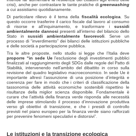
crisi), anche per contrastare le tante pratiche di
greenwashing
a cui assistiamo quotidianamente.
Di particolare rilievo è il tema della
fiscalità ecologica
. Su
questo occorre trasferire il carico fiscale dal lavoro al consumo
di risorse e all’inquinamento, e trasformare i
sussidi
ambientalmente dannosi
presenti all’interno del bilancio dello
Stato in
sussidi ambientalmente favorevoli
. Serve un
processo di “inverdimento” dei bilanci delle istituzioni pubbliche
e delle società a partecipazione pubblica.
Tra le altre proposte, nello studio si legge che l’Italia deve
proporre “in sede Ue
l’esclusione degli investimenti pubblici
finalizzati al raggiungimento degli SDGs dalle regole del Patto di
Stabilità, intervenendo nell’ambito del dibattito in corso sulla
revisione del quadro legislativo macroeconomico. In sede Ue è
importante altresì l’assunzione di una posizione d’integrità e
coerenza per fare in modo che i criteri di classificazione della
tassonomia delle attività economiche sostenibili rispettino le
risultanze della miglior scienza disponibile. Fondamentale è
curare che l’attività della finanza verde risponda alle necessità
delle imprese stimolando il processo d’innovazione produttiva
verso gli obiettivi di transizione, e che i presidi di controllo
previsti nel piano europeo per la finanza verde siano rafforzati
per prevenire fenomeni speculativi e distorsivi”.
Le istituzioni e la transizione ecologica