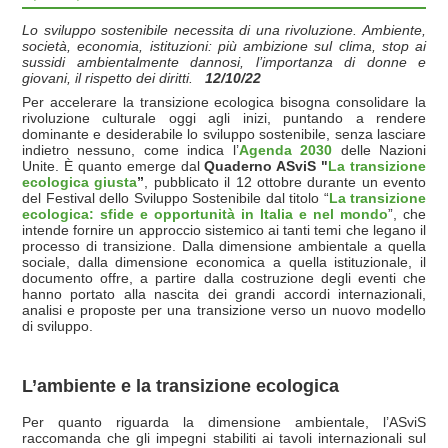
Lo sviluppo sostenibile necessita di una rivoluzione. Ambiente,
società, economia, istituzioni: più ambizione sul clima, stop ai
sussidi ambientalmente dannosi, l’importanza di donne e
giovani, il rispetto dei diritti.
12/10/22
Per accelerare la transizione ecologica bisogna consolidare la
rivoluzione culturale oggi agli inizi, puntando a rendere
dominante e desiderabile lo sviluppo sostenibile, senza lasciare
indietro nessuno, come indica l’
Agenda 2030
delle Nazioni
Unite. È quanto emerge dal
Quaderno ASviS "
La transizione
ecologica giusta
”
, pubblicato il 12 ottobre durante un evento
del Festival dello Sviluppo Sostenibile dal titolo “
La transizione
ecologica: sfide e opportunità in Italia e nel mondo
”, che
intende fornire un approccio sistemico ai tanti temi che legano il
processo di transizione. Dalla dimensione ambientale a quella
sociale, dalla dimensione economica a quella istituzionale, il
documento offre, a partire dalla costruzione degli eventi che
hanno portato alla nascita dei grandi accordi internazionali,
analisi e proposte per una transizione verso un nuovo modello
di sviluppo.
L’ambiente e la transizione ecologica
Per quanto riguarda la dimensione ambientale, l’ASviS
raccomanda che gli impegni stabiliti ai tavoli internazionali sul