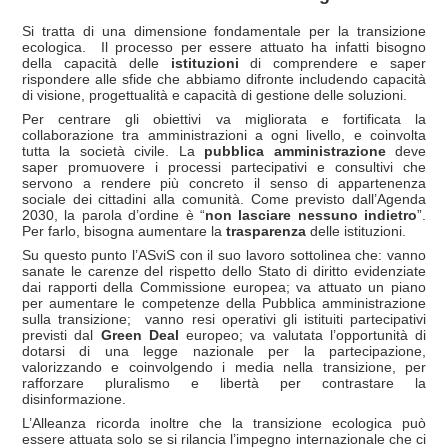
Si tratta di una dimensione fondamentale per la transizione
ecologica. Il processo per essere attuato ha infatti bisogno
della capacità delle
istituzioni
di comprendere e saper
rispondere alle sfide che abbiamo difronte includendo capacità
di visione, progettualità e capacità di gestione delle soluzioni.
Per centrare gli obiettivi va migliorata e fortificata la
collaborazione tra amministrazioni a ogni livello, e coinvolta
tutta la società civile. La
pubblica amministrazione
deve
saper promuovere i processi partecipativi e consultivi che
servono a rendere più concreto il senso di appartenenza
sociale dei cittadini alla comunità. Come previsto dall’Agenda
2030, la parola d’ordine è “
non lasciare nessuno indietro
”.
Per farlo, bisogna aumentare la
trasparenza
delle istituzioni.
Su questo punto l’ASviS con il suo lavoro sottolinea che: vanno
sanate le carenze del rispetto dello Stato di diritto evidenziate
dai rapporti della Commissione europea; va attuato un piano
per aumentare le competenze della Pubblica amministrazione
sulla transizione; vanno resi operativi gli istituiti partecipativi
previsti dal
Green Deal
europeo; va valutata l’opportunità di
dotarsi di una legge nazionale per la partecipazione,
valorizzando e coinvolgendo i media nella transizione, per
rafforzare pluralismo e libertà per contrastare la
disinformazione.
L’Alleanza ricorda inoltre che la transizione ecologica può
essere attuata solo se si rilancia l’impegno internazionale che ci