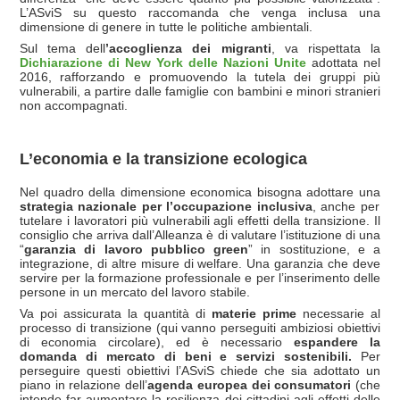
L’ASviS su questo raccomanda che venga inclusa una
dimensione di genere in tutte le politiche ambientali.
Sul tema dell
’accoglienza dei migranti
, va rispettata la
Dichiarazione di New York delle Nazioni Unite
adottata nel
2016, rafforzando e promuovendo la tutela dei gruppi più
vulnerabili, a partire dalle famiglie con bambini e minori stranieri
non accompagnati.
L’economia e la transizione ecologica
Nel quadro della dimensione economica
bisogna adottare una
strategia nazionale per l’occupazione inclusiva
, anche per
tutelare i lavoratori più vulnerabili agli effetti della transizione. Il
consiglio che arriva dall’Alleanza è di valutare l’istituzione di una
“
garanzia di lavoro pubblico green
” in sostituzione, e a
integrazione, di altre misure di welfare. Una garanzia che deve
servire per la formazione professionale e per l’inserimento delle
persone in un mercato del lavoro stabile.
Va poi assicurata la quantità di
materie prime
necessarie al
processo di transizione (qui vanno perseguiti ambiziosi obiettivi
di economia circolare), ed è necessario
espandere la
domanda di mercato di beni e servizi sostenibili.
Per
perseguire questi obiettivi l’ASviS chiede che sia adottato un
piano in relazione dell’
agenda europea dei consumatori
(che
intende far aumentare la resilienza dei cittadini agli effetti delle