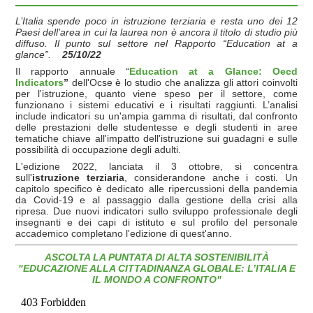
L’Italia spende poco in istruzione terziaria e resta uno dei 12
Paesi dell’area in cui la laurea non è ancora il titolo di studio più
diffuso. Il punto sul settore nel Rapporto “Education at a
glance”.
25/10/22
Il rapporto annuale “
Education at a Glance: Oecd
Indicators
”
dell'Ocse è lo studio che analizza gli attori coinvolti
per l'istruzione, quanto viene speso per il settore, come
funzionano i sistemi educativi e i risultati raggiunti. L’analisi
include indicatori su un'ampia gamma di risultati, dal confronto
delle prestazioni delle studentesse e degli studenti in aree
tematiche chiave all'impatto dell'istruzione sui guadagni e sulle
possibilità di occupazione degli adulti.
L'edizione 2022, lanciata il 3 ottobre, si concentra
sull'
istruzione terziaria
, considerandone anche i costi. Un
capitolo specifico è dedicato alle ripercussioni della pandemia
da Covid-19 e al passaggio dalla gestione della crisi alla
ripresa. Due nuovi indicatori sullo sviluppo professionale degli
insegnanti e dei capi di istituto e sul profilo del personale
accademico completano l'edizione di quest'anno.
ASCOLTA LA PUNTATA DI ALTA SOSTENIBILITÀ
"
EDUCAZIONE ALLA CITTADINANZA GLOBALE: L’ITALIA E
IL MONDO A CONFRONTO"