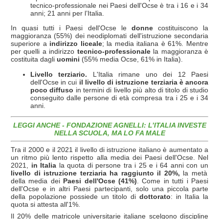
tecnico-professionale nei Paesi dell'Ocse è tra i 16 e i 34
anni; 21 anni per l’Italia.
In quasi tutti i Paesi dell'Ocse le
donne
costituiscono la
maggioranza (55%) dei neodiplomati dell'istruzione secondaria
superiore a
indirizzo liceale
; la media italiana è 61%. Mentre
per quelli a indirizzo
tecnico-professionale
la maggioranza è
costituita dagli
uomini
(55% media Ocse, 61% in Italia).
Livello terziario.
L'Italia rimane uno dei 12 Paesi
dell'Ocse in cui
il livello di istruzione terziaria è ancora
poco diffuso
in termini di livello più alto di titolo di studio
conseguito dalle persone di età compresa tra i 25 e i 34
anni.
LEGGI ANCHE - FONDAZIONE AGNELLI: L’ITALIA INVESTE
NELLA SCUOLA, MA LO FA MALE
Tra il 2000 e il 2021 il livello di istruzione italiano è aumentato a
un ritmo più lento rispetto alla media dei Paesi dell'Ocse. Nel
2021,
in Italia
la quota di persone tra i 25 e i 64 anni con un
livello di istruzione terziaria ha raggiunto il 20%,
la metà
della media dei
Paesi dell'Ocse (41%)
. Come in tutti i Paesi
dell'Ocse e in altri Paesi partecipanti, solo una piccola parte
della popolazione possiede un titolo di
dottorato
: in Italia la
quota si attesta all'1%.
Il 20% delle matricole universitarie italiane scelgono discipline