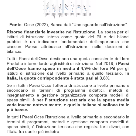
Fonte
: Ocse (2022), Banca dati "Uno sguardo sull'istruzione"
Risorse finanziarie investite nell'istruzione.
La spesa per gli
istituti di istruzione intesa come quota del Pil o dei bilanci
pubblici è un indicatore fondamentale dell'importanza che
ciascun Paese attribuisce all'istruzione nelle decisioni di
bilancio.
Tutti i Paesi dell'Ocse destinano una quota consistente del loro
Prodotto interno lordo agli istituti di istruzione. Nel 2019,
i Paesi
dell'Ocse hanno speso in media il 4,9% del loro Pil
per gli
istituti di istruzione dal livello primario a quello terziario.
In
Italia, la quota corrispondente è stata pari al 3,8%.
Se in tutti i Paesi Ocse l'offerta di istruzione a livello primario e
secondario in termini di programmi didattici, metodi di
insegnamento e gestione organizzativa comporta modelli di
spesa simili,
è per l’istruzione terziaria che la spesa media
varia invece notevolmente, e quella italiana si colloca tra le
più basse.
In tutti i Paesi Ocse l’istruzione a livello primario e secondario in
termini di programmi, metodi e gestione comporta modelli di
spesa simili; è l’istruzione terziaria che registra forti divari, con
l’Italia fra quelle più indietro.