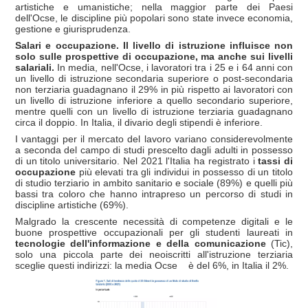
artistiche e umanistiche; nella maggior parte dei Paesi
dell'Ocse, le discipline più popolari sono state invece economia,
gestione e giurisprudenza.
Salari e occupazione. Il livello di istruzione influisce non
solo sulle prospettive di occupazione, ma anche sui livelli
salariali.
In media, nell'Ocse, i lavoratori tra i 25 e i 64 anni con
un livello di istruzione secondaria superiore o post-secondaria
non terziaria guadagnano il 29% in più rispetto ai lavoratori con
un livello di istruzione inferiore a quello secondario superiore,
mentre quelli con un livello di istruzione terziaria guadagnano
circa il doppio. In Italia, il divario degli stipendi è inferiore.
I vantaggi per il mercato del lavoro variano considerevolmente
a seconda del campo di studi prescelto dagli adulti in possesso
di un titolo universitario. Nel 2021 l'Italia ha registrato i
tassi di
occupazione
più elevati tra gli individui in possesso di un titolo
di studio terziario in ambito sanitario e sociale (89%) e quelli più
bassi tra coloro che hanno intrapreso un percorso di studi in
discipline artistiche (69%).
Malgrado la crescente necessità di competenze digitali e le
buone prospettive occupazionali per gli studenti laureati in
tecnologie dell'informazione e della comunicazione
(Tic),
solo una piccola parte dei neoiscritti all'istruzione terziaria
sceglie questi indirizzi: la media Ocse è del 6%, in Italia il 2%.