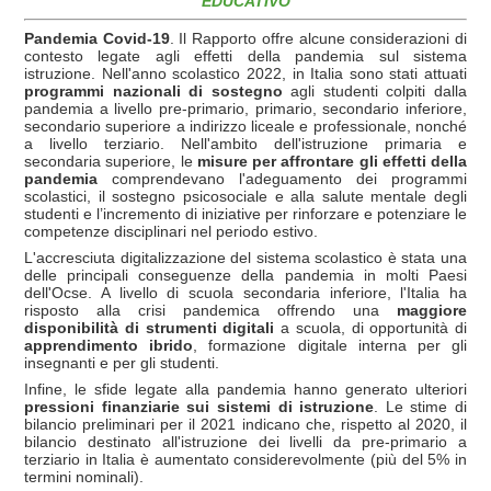
EDUCATIVO
Pandemia Covid-19
. Il Rapporto offre alcune considerazioni di
contesto legate agli effetti della pandemia sul sistema
istruzione. Nell'anno scolastico 2022, in Italia sono stati attuati
programmi nazionali di sostegno
agli studenti colpiti dalla
pandemia a livello pre-primario, primario, secondario inferiore,
secondario superiore a indirizzo liceale e professionale, nonché
a livello terziario. Nell'ambito dell'istruzione primaria e
secondaria superiore, le
misure per affrontare gli effetti della
pandemia
comprendevano l'adeguamento dei programmi
scolastici, il sostegno psicosociale e alla salute mentale degli
studenti e l’incremento di iniziative per rinforzare e potenziare le
competenze disciplinari nel periodo estivo.
L'accresciuta digitalizzazione del sistema scolastico è stata una
delle principali conseguenze della pandemia in molti Paesi
dell'Ocse. A livello di scuola secondaria inferiore, l'Italia ha
risposto alla crisi pandemica offrendo una
maggiore
disponibilità di strumenti digitali
a scuola, di opportunità di
apprendimento ibrido
, formazione digitale interna per gli
insegnanti e per gli studenti.
Infine, le sfide legate alla pandemia hanno generato ulteriori
pressioni finanziarie sui sistemi di istruzione
. Le stime di
bilancio preliminari per il 2021 indicano che, rispetto al 2020, il
bilancio destinato all'istruzione dei livelli da pre-primario a
terziario in Italia è aumentato considerevolmente (più del 5% in
termini nominali).