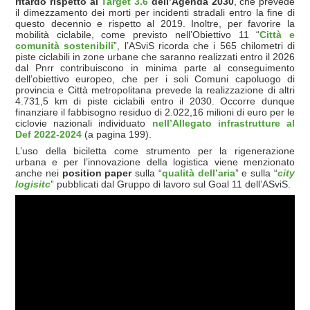
ritardo rispetto al
Target 3.6
dell’Agenda 2030
, che prevede
il dimezzamento dei morti per incidenti stradali entro la fine di
questo decennio e rispetto al 2019. Inoltre, per favorire la
mobilità ciclabile, come previsto nell’Obiettivo 11 “
Città e
comunità sostenibili
”, l’ASviS ricorda che i 565 chilometri di
piste ciclabili in zone urbane che saranno realizzati entro il 2026
dal Pnrr contribuiscono in minima parte al conseguimento
dell’obiettivo europeo, che per i soli Comuni capoluogo di
provincia e Città metropolitana prevede la realizzazione di altri
4.731,5 km di piste ciclabili entro il 2030. Occorre dunque
finanziare il fabbisogno residuo di 2.022,16 milioni di euro per le
ciclovie nazionali individuato
nell’Allegato infrastrutture al
Def 2022-2024
(a pagina 199).
L’uso della biciletta come strumento per la rigenerazione
urbana e per l’innovazione della logistica viene menzionato
anche nei
position paper
sulla “
qualità dell’aria
” e sulla “
city
logisitc
” pubblicati dal Gruppo di lavoro sul Goal 11 dell’ASviS.