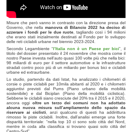
Misure che però vanno in contrasto con la direzione presa del
Governo, che nella
manovra di Bilancio 2022 ha deciso di
azzerare i fondi per le due ruote
, tagliando così i 94 milioni
che erano stati inizialmente destinati al Fondo per lo sviluppo
delle reti ciclabili urbane nel biennio 2023-2024.
Secondo Legambiente “
l’Italia non è un Paese per bici
”, il
titolo del dossier presentato il 24 novembre che mostra come il
nostro Paese investa nell’auto quasi 100 volte più che nella bici:
98 miliardi di euro per il settore automotive e le infrastrutture
stradali contro poco più di un miliardo per bonus bici e ciclabili
urbane ed extraurbane.
Lo studio, partendo da dati Istat, ha analizzato i chilometri di
corsie o piste ciclabili per 10mila abitanti al 2020 e i chilometri
aggiuntivi previsti dal Pums (Piano urbano della mobilità
sostenibile) e dal Biciplan (Piano della mobilità ciclistica).
Sebbene le ciclabili siano cresciute del 20% tra il 2015 e il 2020,
ancora oggi
oltre un terzo dei comuni non ha adottato
alcuna nuova misura sull’ampliamento dello spazio da
riservare ai ciclisti
, anzi qualcuno di questi ha addirittura
rimosso le piste ciclabili. Inoltre, dall’analisi emerge una forte
disparità territoriale: “nella top 10 ci sono solo città del Nord,
mentre in coda alla classifica si trovano quasi solo città del
Centro-Sud”.