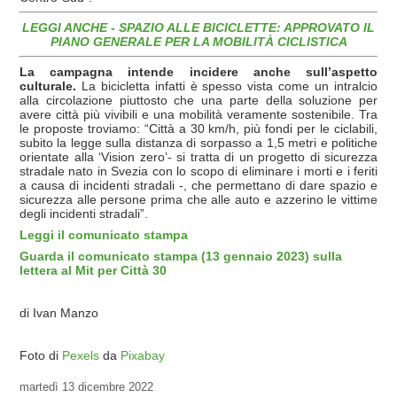
LEGGI ANCHE - SPAZIO ALLE BICICLETTE: APPROVATO IL
PIANO GENERALE PER LA MOBILITÀ CICLISTICA
La campagna intende incidere anche sull’aspetto
culturale.
La bicicletta infatti è spesso vista come un intralcio
alla circolazione piuttosto che una parte della soluzione per
avere città più vivibili e una mobilità veramente sostenibile. Tra
le proposte troviamo: “Città a 30 km/h, più fondi per le ciclabili,
subito la legge sulla distanza di sorpasso a 1,5 metri e politiche
orientate alla ‘Vision zero’- si tratta di un progetto di sicurezza
stradale nato in Svezia con lo scopo di eliminare i morti e i feriti
a causa di incidenti stradali -, che permettano di dare spazio e
sicurezza alle persone prima che alle auto e azzerino le vittime
degli incidenti stradali”.
Leggi il comunicato stampa
Guarda il comunicato stampa (13 gennaio 2023) sulla
lettera al Mit per Città 30
di Ivan Manzo
Foto di
Pexels
da
Pixabay
martedì
13 dicembre 2022