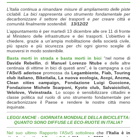
L’Italia continua a rimandare misure di ampliamento delle piste
ciclabili. La bici rappresenta uno strumento fondamentale per
decarbonizzare il settore dei trasporti e per creare città e
comunità finalmente sostenibili.
13/12/22
L’appuntamento è per martedì 13 dicembre alle ore 11 di fronte
al Ministero delle infrastrutture e dei trasporti. L’obiettivo è
chiedere, grazie a un’ampia mobilitazione della società civile,
più spazio e più sicurezza per chi ogni giorno sceglie di
muoversi in modo sostenibile.
Basta morti in strada e basta morti in bici
“nel nome di
Davide Rebellin
, di
Manuel Lorenzo Ntube
e delle altre
centinaia di vittime in bici di questi anni”, è la campagna a cui
l’ASviS aderisce
promossa da
Legambiente, Fiab, Touring
club italiano, Bikeitalia, La nuova ecologia, Accpi, Ancma,
Clean cities campaign, Fondazione Luigi Guccione,
Fondazione Michele Scarponi, Kyoto club, Salvaiciclisti,
Velolove, Vivinstrada
. Lo scopo è sensibilizzare cittadini e
classe politica sul ruolo di uno strumento fondamentale per
decarbonizzare il Paese e rendere le nostre città meno
inquinate.
LEGGI ANCHE - GIORNATA MONDIALE DELLA BICICLETTA:
QUANTO SONO DIFFUSE LE ECO-RUOTE IN ITALIA?
Nel suo ultimo Rapporto l’ASviS sottolinea
che
l’Italia è in