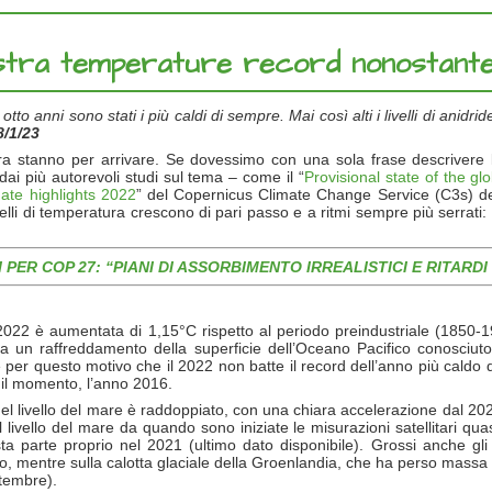
egistra temperature record nonostante
tto anni sono stati i più caldi di sempre. Mai così alti i livelli di anidr
8/1/23
a stanno per arrivare. Se dovessimo con una sola frase descrivere l
dai più autorevoli studi sul tema – come il “
Provisional state of the gl
mate highlights 2022
” del Copernicus Climate Change Service (C3s) de
velli di temperatura crescono di pari passo e a ritmi sempre più serrati: g
 PER COP 27: “PIANI DI ASSORBIMENTO IRREALISTICI E RITARD
022 è aumentata di 1,15°C rispetto al periodo preindustriale (1850
 a un raffreddamento della superficie dell’Oceano Pacifico conosciut
er questo motivo che il 2022 non batte il record dell’anno più caldo di 
 il momento, l’anno 2016.
 del livello del mare è raddoppiato, con una chiara accelerazione dal 20
 livello del mare da quando sono iniziate le misurazioni satellitari qua
a parte proprio nel 2021 (ultimo dato disponibile). Grossi anche gli i
, mentre sulla calotta glaciale della Groenlandia, che ha perso massa
ttembre).