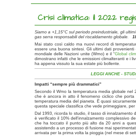
Crisi climatica: il 2022 r
Siamo a +1,15°C sul periodo preindustriale, gli ultimi o
gas serra responsabili del riscaldamento globale.
1
Mai stato così caldo ma nuovi record di temperatur
essere una buona sintesi. Gli ultimi dati provenienti 
mondiale delle Nazioni unite (Wmo) e il “
Global cli
dimostrano infatti che le emissioni climalteranti e i li
ha appena vissuto la sua estate più bollente.
LEGGI ANCHE -
STUDI
Impatti “sempre più drammatici”
Secondo il Wmo la temperatura media globale nel 2
che è ancora in atto il fenomeno ciclico che porta
temperatura media del pianeta. È quasi sicuramente p
questa speciale classifica che vede primeggiare, per
Dal 1993, ricorda lo studio, il tasso di innalzamento
è verificato il 10% dell'innalzamento complessivo del
che ha toccato il punto più alto da 20 anni a quest
assistendo a un processo di fusione mai sperimentato
arrivata per la prima volta la pioggia (nel mese di se