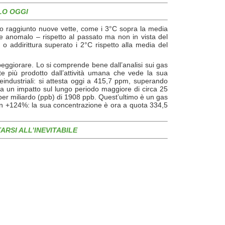
LO OGGI
ano raggiunto nuove vette, come i 3°C sopra la media
te anomalo – rispetto al passato ma non in vista del
o addirittura superato i 2°C rispetto alla media del
eggiorare. Lo si comprende bene dall’analisi sui gas
te più prodotto dall’attività umana che vede la sua
eindustriali: si attesta oggi a 415,7 ppm, superando
ha un impatto sul lungo periodo maggiore di circa 25
per miliardo (ppb) di 1908 ppb. Quest’ultimo è un gas
egna un +124%: la sua concentrazione è ora a quota 334,5
RSI ALL’INEVITABILE