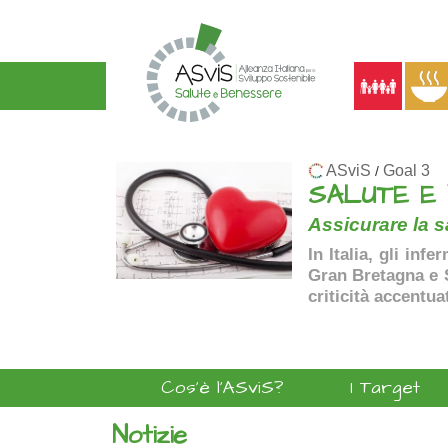
ASviS
Goal 3
/
SALUTE E
Assicurare la sa
In Italia, gli inf
Gran Bretagna e Sp
criticità accentua
Cos'è l'ASviS?
I Target
Notizie