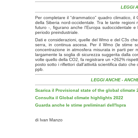
LEGGI A
Per completare il “drammatico” quadro climatico, il
della Siberia nord-occidentale. Tra le tante region
futuro -, figurano anche l'Europa sudoccidentale e 
periodo preindustriale.
Dati e considerazioni, quelle del Wmo e del C3s che
serra, in continua ascesa. Per il Wmo (le stime so
concentrazione in atmosfera misurata in parti per m
largamente la soglia di sicurezza suggerita dalla c
volte quello della CO2, fa registrare un +262% rispe
posto sotto i riflettori dall’attività scientifica dato
ppb.
LEGGI ANCHE -
ANCHE
Scarica il Provisional state of the global climate
Consulta il Global climate highlights 2022
Guarda anche le stime preliminari dell'Ispra
di Ivan Manzo