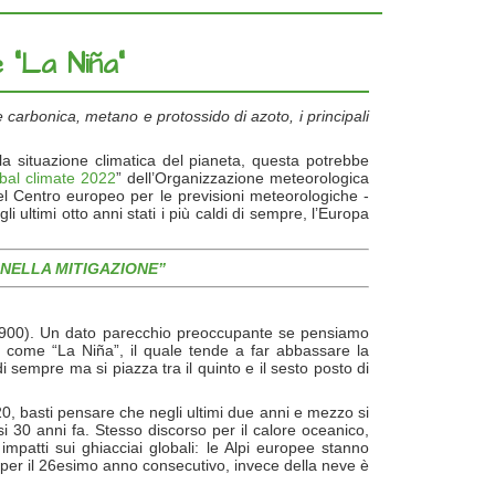
 “La Niña”
ide carbonica, metano e protossido di azoto, i principali
a situazione climatica del pianeta, questa potrebbe
obal climate 2022
” dell’Organizzazione meteorologica
l Centro europeo per le previsioni meteorologiche -
li ultimi otto anni stati i più caldi di sempre, l’Europa
I NELLA MITIGAZIONE”
-1900). Un dato parecchio preoccupante se pensiamo
o come “La Niña”, il quale tende a far abbassare la
sempre ma si piazza tra il quinto e il sesto posto di
20, basti pensare che negli ultimi due anni e mezzo si
si 30 anni fa. Stesso discorso per il calore oceanico,
mpatti sui ghiacciai globali: le Alpi europee stanno
 per il 26esimo anno consecutivo, invece della neve è