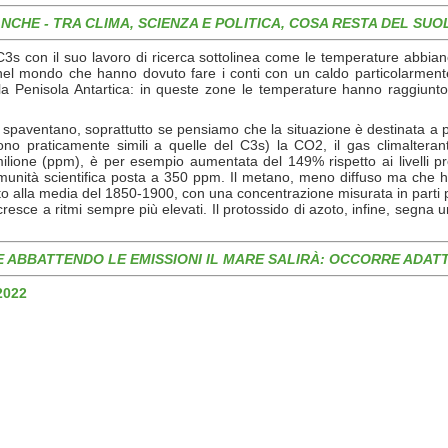
NCHE - TRA CLIMA, SCIENZA E POLITICA, COSA RESTA DEL SUO
 C3s con il suo lavoro di ricerca sottolinea come le temperature abbi
i nel mondo che hanno dovuto fare i conti con un caldo particolarmen
la Penisola Antartica: in queste zone le temperature hanno raggiunto 
 spaventano, soprattutto se pensiamo che la situazione è destinata a p
no praticamente simili a quelle del C3s) la CO2, il gas climalteran
ilione (ppm), è per esempio aumentata del 149% rispetto ai livelli pr
omunità scientifica posta a 350 ppm. Il metano, meno diffuso ma che 
tto alla media del 1850-1900, con una concentrazione misurata in parti 
 che cresce a ritmi sempre più elevati. Il protossido di azoto, infine, s
 ABBATTENDO LE EMISSIONI IL MARE SALIRÀ: OCCORRE ADATTA
 2022