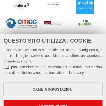
QUESTO SITO UTILIZZA I COOKIE
Il nostro sito web utilizza i cookie per aiutarci a migliorarlo, a
fornire il miglior servizio possibile ed a offrire un'esperienza
ottimale agli utenti.
Qui
puoi cambiare le tue impostazioni. Ulteriori informazioni
sono disponibili nella nostra
informativa sulla privacy
STATISTICHE
CAMBIA IMPOSTAZIONI
Strumenti statistici che raccolgono dati anonimi sull'utilizzo e la
Alleanza Italiana per lo Sviluppo Sostenibile - ASviS
funzionalità del sito web.
Via Farini 17, 00185 Roma C.F. 97893090585 P.IVA 14610671001
Mostra maggiori informazioni