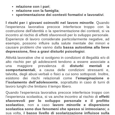
relazione con i pari
;
relazione con la famiglia
;
sperimentazione dei contesti formativi e lavorativi
.
I rischi per i giovani coinvolti nel lavoro minorile
. Quando
l’esperienza lavorativa precoce interferisce troppo con la
costruzione dell’identità o la sperimentazione dei contesti, si va
incontro al rischio di effetti sfavorevoli per lo sviluppo personale.
Esperienze di lavoro considerate particolarmente negative, ad
esempio, possono influire sulla salute mentale dei minori e
causare problemi che vanno dalla
bassa autostima alla lieve
depressione, fino a gravi disturbi psicologici
.
Attività lavorative che si svolgono in condizioni di illegalità e/o di
alto rischio per gli adolescenti tendono a essere associate a
una maggiore prevalenza di
disturbi mentali e
comportamentali
, a causa delle condizioni stressanti e,
talvolta, degli abusi verbali o fisici a cui sono sottoposti. Inoltre,
esistono dei rischi relazionali come
l’emarginazione o
l’isolamento dell’adolescente
, soprattutto in caso di turni di
lavoro lunghi che limitano il tempo libero.
Quando l’esperienza lavorativa precoce interferisce troppo con
l’esperienza scolastica, si va anche incontro al rischio di
effetti
sfavorevoli per lo sviluppo personale e il profitto
scolastico
, non a caso
lavoro minorile e dispersione
scolastica sono due fenomeni che spesso si intrecciano;
a
sua volta, il
basso livello di scolarizzazione influisce sulla