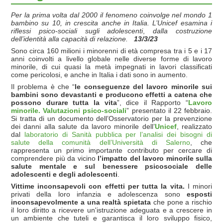
Per la prima volta dal 2000 il fenomeno coinvolge nel mondo 1
bambino su 10, in crescita anche in Italia. L’Unicef esamina i
riflessi psico-sociali sugli adolescenti
,
dalla costruzione
dell’identità alla capacità di relazione.
13/3/23
Sono circa 160 milioni i minorenni di età compresa tra i 5 e i 17
anni coinvolti a livello globale nelle diverse forme di lavoro
minorile, di cui quasi la metà impegnati in lavori classificati
come pericolosi, e anche in Italia i dati sono in aumento.
Il problema è che “
le conseguenze del lavoro minorile sui
bambini sono devastanti e producono effetti a catena che
possono durare tutta la vita
”, dice il Rapporto “
Lavoro
minorile. Valutazioni psico-sociali
” presentato il 22 febbraio.
Si tratta di un documento dell’Osservatorio per la prevenzione
dei danni alla salute da lavoro minorile dell’
Unicef
, realizzato
dal
laboratorio di Sanità pubblica per l’analisi dei bisogni di
salute della comunità dell’Università di Salerno
, che
rappresenta un primo importante contributo per cercare di
comprendere più da vicino
l’impatto del lavoro minorile sulla
salute mentale e sul benessere psicosociale delle
adolescenti e degli adolescenti
.
Vittime inconsapevoli con effetti per tutta la vita.
I minori
privati della loro infanzia e adolescenza sono
esposti
inconsapevolmente a una realtà spietata
che pone a rischio
il loro diritto a ricevere un'istruzione adeguata e a crescere in
un ambiente che tuteli e garantisca il loro sviluppo fisico,