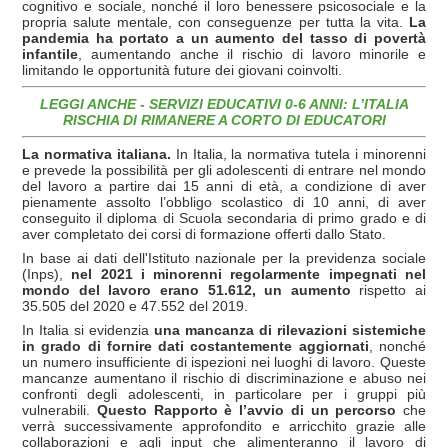
cognitivo e sociale, nonché il loro benessere psicosociale e la
propria salute mentale, con conseguenze per tutta la vita.
La
pandemia ha portato a un aumento del tasso di povertà
infantile
,
aumentando anche il rischio di lavoro minorile e
limitando le opportunità future dei giovani coinvolti.
LEGGI ANCHE - SERVIZI EDUCATIVI 0-6 ANNI: L’ITALIA
RISCHIA DI RIMANERE A CORTO DI EDUCATORI
La normativa italiana.
In Italia, la normativa tutela i minorenni
e prevede la possibilità per gli adolescenti di entrare nel mondo
del lavoro a partire dai 15 anni di età, a condizione di aver
pienamente assolto l’obbligo scolastico di 10 anni, di aver
conseguito il diploma di Scuola secondaria di primo grado e di
aver completato dei corsi di formazione offerti dallo Stato.
In base ai dati dell'Istituto nazionale per la previdenza sociale
(Inps),
nel 2021 i minorenni regolarmente impegnati nel
mondo del lavoro erano 51.612, un aumento
rispetto ai
35.505 del 2020 e 47.552 del 2019.
In Italia si evidenzia
una mancanza di rilevazioni sistemiche
in grado di fornire dati costantemente aggiornati
, nonché
un numero insufficiente di ispezioni nei luoghi di lavoro. Queste
mancanze aumentano il rischio di discriminazione e abuso nei
confronti degli adolescenti, in particolare per i gruppi più
vulnerabili.
Questo Rapporto è l’avvio di un percorso
che
verrà successivamente approfondito e arricchito grazie alle
collaborazioni e agli input che alimenteranno il lavoro di