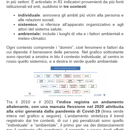
in più settori. È articolato in 81 indicatori provenienti da più fonti
istituzionali ed enti, suddivisi in
tre contesti
:
individuale
: annovera gli ambiti più vicini alla persona e
alle relazioni sociali;
sistemico
: si riferisce all’apparato organizzativo e agli
attori del sistema salute;
ambientale:
include i luoghi di vita e i fattori ambientali e
meteo-climatici.
Ogni contesto comprende i “domini”, cioè fenomeni e fattori da
cui dipende il benessere delle persone. Nel grafico sottostante
sono riportati a sinistra in blu il contesto individuale, al centro in
rosso quello sistemico, e a destra in verde quello ambientale.
Tra il 2010 e il 2021
l’indice registra un andamento
altalenante, con una marcata flessione nel 2020 attribuita
alla crisi generata dalla pandemia di Covid-19
(linea verde
intera nel grafico a seguire). L’andamento sintetizza il trend
registrato dai tre contesti, di cui i più penalizzati sono quello
“individuale” e “ambientale”, il primo per via dei distanziamenti
per il contrasto alla pandemia, il secondo a causa degli effetti