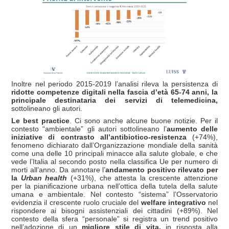
Inoltre nel periodo 2015-2019 l’analisi rileva la persistenza di
ridotte competenze digitali
nella fascia d’età 65-74 anni, la
principale destinataria dei servizi di telemedicina,
sottolineano gli autori.
Le best practice
. Ci sono anche alcune buone notizie. Per il
contesto “ambientale” gli autori sottolineano l’
aumento delle
iniziative di contrasto all’antibiotico-resistenza
(+74%),
fenomeno dichiarato dall’Organizzazione mondiale della sanità
come una delle 10 principali minacce alla salute globale, e che
vede l’Italia al secondo posto nella classifica Ue per numero di
morti all’anno. Da annotare l’
andamento positivo rilevato per
la
Urban health
(+31%),
che attesta la crescente attenzione
per la pianificazione urbana nell’ottica della tutela della salute
umana e ambientale.
Nel contesto “sistema” l’Osservatorio
evidenzia il crescente ruolo cruciale del
welfare integrativo
nel
rispondere ai bisogni assistenziali dei cittadini (+89%). Nel
contesto della sfera “personale” si registra un trend positivo
nell’adozione di un
migliore
stile di vita,
in risposta alla