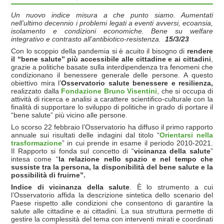
Un nuovo indice misura a che punto siamo. Aumentati
nell’ultimo decennio i problemi legati a eventi avversi, ecoansia,
isolamento e condizioni economiche. Bene su welfare
integrativo e contrasto all’antibiotico-resistenza.
15/3/23
Con lo scoppio della pandemia si è acuito il bisogno di
rendere
il “bene salute” più accessibile alle cittadine e ai cittadini
,
grazie a politiche basate sulla interdipendenza tra fenomeni che
condizionano il benessere generale delle persone. A questo
obiettivo mira l’
Osservatorio salute benessere e resilienza,
realizzato dalla
Fondazione Bruno Visentini
, che si occupa di
attività di ricerca e analisi a carattere scientifico-culturale con la
finalità di supportare lo sviluppo di politiche in grado di portare il
“bene salute” più vicino alle persone.
Lo scorso 22 febbraio l’Osservatorio ha diffuso il primo rapporto
annuale sui risultati delle indagini dal titolo “
Orientarsi nella
trasformazione
” in cui prende in esame il periodo 2010-2021.
Il Rapporto si fonda sul concetto di “
vicinanza della salute
”
intesa come “
la relazione nello spazio e nel tempo che
sussiste tra la persona, la disponibilità del bene salute e la
possibilità di fruirne”.
Indice di vicinanza della salute
. È lo strumento a cui
l’Osservatorio affida la descrizione sintetica dello scenario del
Paese rispetto alle condizioni che consentono di garantire la
salute alle cittadine e ai cittadini. La sua struttura permette di
gestire la complessità del tema con interventi mirati e coordinati