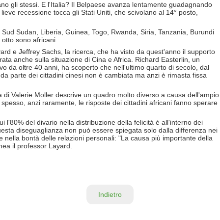
tano gli stessi. E l'Italia? Il Belpaese avanza lentamente guadagnando
ieve recessione tocca gli Stati Uniti, che scivolano al 14° posto,
 Sud Sudan, Liberia, Guinea, Togo, Rwanda, Siria, Tanzania, Burundi
otto sono africani.
rd e Jeffrey Sachs, la ricerca, che ha visto da quest'anno il supporto
trata anche sulla situazione di Cina e Africa. Richard Easterlin, un
ttivo da oltre 40 anni, ha scoperto che nell'ultimo quarto di secolo, dal
da parte dei cittadini cinesi non è cambiata ma anzi è rimasta fissa
rma di Valerie Moller descrive un quadro molto diverso a causa dell'ampio
 spesso, anzi raramente, le risposte dei cittadini africani fanno sperare
'80% del divario nella distribuzione della felicità è all'interno dei
 questa diseguaglianza non può essere spiegata solo dalla differenza nei
 e nella bontà delle relazioni personali: "La causa più importante della
inea il professor Layard.
Indietro