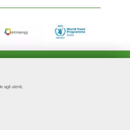
e agli utenti.
COOKIE NECESSARI
P.IVA 14610671001
Cookie di funzionamento che consentono servizi e
 4.0 Internazionale
funzioni essenziali, tra cui la verifica dell'identità, la