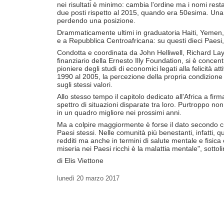
nei risultati è minimo: cambia l'ordine ma i nomi res
due posti rispetto al 2015, quando era 50esima. Una l
perdendo una posizione.
Drammaticamente ultimi in graduatoria Haiti, Yemen,
e a Repubblica Centroafricana: su questi dieci Paesi, 
Condotta e coordinata da John Helliwell, Richard Laya
finanziario della Ernesto Illy Foundation, si è concen
pioniere degli studi di economici legati alla felicità a
1990 al 2005, la percezione della propria condizione 
sugli stessi valori.
Allo stesso tempo il capitolo dedicato all'Africa a fi
spettro di situazioni disparate tra loro. Purtroppo non
in un quadro migliore nei prossimi anni.
Ma a colpire maggiormente è forse il dato secondo cui l
Paesi stessi. Nelle comunità più benestanti, infatti,
redditi ma anche in termini di salute mentale e fisica
miseria nei Paesi ricchi è la malattia mentale", sottol
di Elis Viettone
lunedì
20 marzo 2017