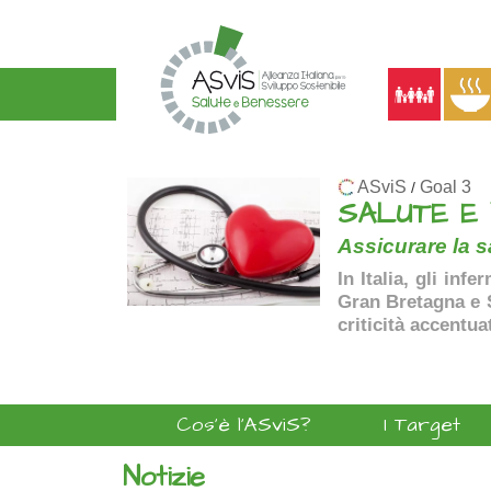
ASviS
Goal 3
/
SALUTE E
Assicurare la sa
In Italia, gli inf
Gran Bretagna e Sp
criticità accentua
Cos'è l'ASviS?
I Target
Notizie