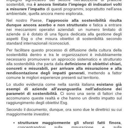
sostenibili, ma
è ancora limitato l’impiego di indicatori volti
a misurare l’impatto
di questi programmi, soprattutto nell’area
ambientale, quella ancora meno esplorata.
Nel nostro Paese,
l’approccio alla sostenibilità risulta
dunque ancora acerbo e non strutturato
e fatica a entrare
nei meccanismi operativi aziendali: un numero limitato di
aziende si è dotato di una figura dedicata alla gestione degli
aspetti Esg o che misura obiettivi di sostenibilità secondo
standard internazionali riconosciuti.
Per facilitare questo processo di diffusione della cultura della
sostenibilità dentro e tra le organizzazioni è indubbiamente
necessario promuovere un approccio sistematico e strutturato
alla sostenibilità che parta dalla
definizione di obiettivi chiari,
concreti e misurabili, per arrivare alla misurazione e alla
rendicontazione degli impatti generati
, mettendo a fattor
comune le migliori esperienze presenti sul territorio.
Lo studio evidenzia come nella sanità italiana
esistano già
esempi di aziende all’avanguardia nell’adozione dei
parametri di sostenibilità
. Ci sono una serie di fattori che
accomunano queste realtà e che hanno un diretto impatto sul
raggiungimento degli obiettivi Esg.
Secondo il documento, dunque, ora sono due le direttrici su cui
maggiormente investire:
strutturare maggiormente gli sforzi fatti finora
,
concentrandosi sulla misurazione e sulla