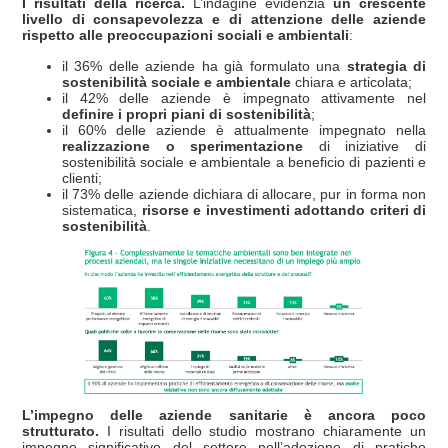
I risultati della ricerca.
L’indagine evidenzia
un crescente
livello di consapevolezza e di attenzione delle aziende
rispetto alle preoccupazioni sociali e ambientali
:
il 36% delle aziende ha già formulato una
strategia di
sostenibilità sociale e ambientale
chiara e articolata;
il 42% delle aziende è impegnato attivamente nel
definire i propri piani di sostenibilità
;
il 60% delle aziende è attualmente impegnato nella
realizzazione o sperimentazione
di iniziative di
sostenibilità sociale e ambientale a beneficio di pazienti e
clienti;
il 73% delle aziende dichiara di allocare, pur in forma non
sistematica,
risorse e investimenti adottando criteri di
sostenibilità
.
L’impegno delle aziende sanitarie è ancora poco
strutturato.
I risultati dello studio mostrano chiaramente un
impegno significativo del settore nell’adozione di pratiche