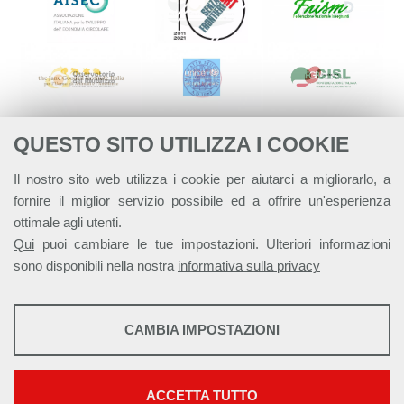
QUESTO SITO UTILIZZA I COOKIE
Il nostro sito web utilizza i cookie per aiutarci a migliorarlo, a
fornire il miglior servizio possibile ed a offrire un'esperienza
ottimale agli utenti.
Qui
puoi cambiare le tue impostazioni. Ulteriori informazioni
sono disponibili nella nostra
informativa sulla privacy
STATISTICHE
CAMBIA IMPOSTAZIONI
Strumenti statistici che raccolgono dati anonimi sull'utilizzo e la
Alleanza Italiana per lo Sviluppo Sostenibile - ASviS
funzionalità del sito web.
Via Farini 17, 00185 Roma C.F. 97893090585 P.IVA 14610671001
Mostra maggiori informazioni
ACCETTA TUTTO