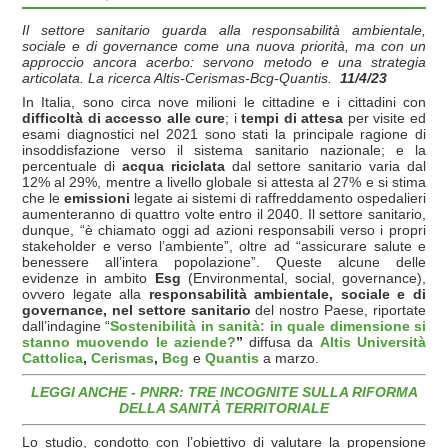
Il settore sanitario guarda alla responsabilità ambientale,
sociale e di governance come una nuova priorità, ma con un
approccio
ancora acerbo: servono metodo e una strategia
articolata. La ricerca Altis-Cerismas-Bcg-Quantis.
11/4/23
In Italia, sono circa nove milioni le cittadine e i cittadini con
difficoltà di accesso alle cure
; i
tempi di attesa
per visite ed
esami diagnostici nel 2021 sono stati la principale ragione di
insoddisfazione verso il sistema sanitario nazionale; e la
percentuale di
acqua riciclata
dal settore sanitario varia dal
12% al 29%, mentre a livello globale si attesta al 27% e si stima
che le
emissioni
legate ai sistemi di raffreddamento ospedalieri
aumenteranno di quattro volte entro il 2040. Il settore sanitario,
dunque, “è chiamato oggi ad azioni responsabili verso i propri
stakeholder e verso l’ambiente”, oltre ad “assicurare salute e
benessere all’intera popolazione”. Queste alcune delle
evidenze in ambito
E
sg
(Environmental, social, governance),
ovvero legate alla
responsabilità ambientale, sociale e di
governance, nel settore sanitario
del nostro Paese, riportate
dall’indagine “
Sostenibilità in sanità: in quale dimensione si
stanno muovendo le aziende?
”
diffusa da
Altis Università
Cattolica
,
Cerismas
,
Bcg
e
Quantis
a marzo.
LEGGI ANCHE - PNRR: TRE INCOGNITE SULLA RIFORMA
DELLA SANITÀ TERRITORIALE
Lo studio, condotto con l’obiettivo di valutare la propensione