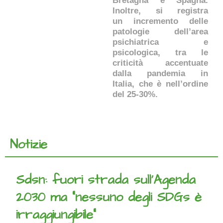
Bretagna e Spagna.
Inoltre, si registra
un incremento delle
patologie dell’area
psichiatrica e
psicologica, tra le
criticità accentuate
dalla pandemia in
Italia, che è nell’ordine
del 25-30%.
Notizie
Sdsn: fuori strada sull’Agenda
2030 ma “nessuno degli SDGs è
irraggiungibile”