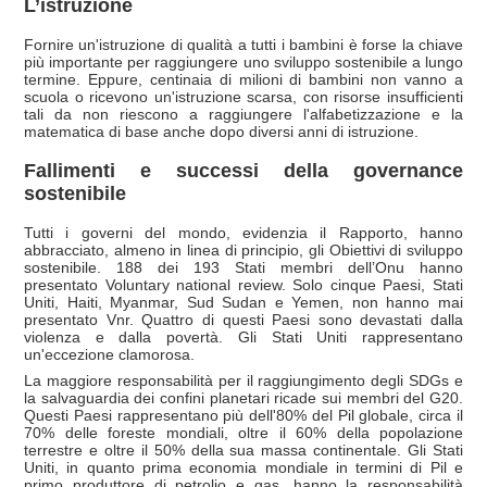
L’istruzione
Fornire un'istruzione di qualità a tutti i bambini è forse la chiave
più importante per raggiungere uno sviluppo sostenibile a lungo
termine. Eppure, centinaia di milioni di bambini non vanno a
scuola o ricevono un'istruzione scarsa, con risorse insufficienti
tali da non riescono a raggiungere l'alfabetizzazione e la
matematica di base anche dopo diversi anni di istruzione.
Fallimenti e successi della governance
sostenibile
Tutti i governi del mondo, evidenzia il Rapporto, hanno
abbracciato, almeno in linea di principio, gli Obiettivi di sviluppo
sostenibile. 188 dei 193 Stati membri dell’Onu hanno
presentato Voluntary national review. Solo cinque Paesi, Stati
Uniti, Haiti, Myanmar, Sud Sudan e Yemen, non hanno mai
presentato Vnr. Quattro di questi Paesi sono devastati dalla
violenza e dalla povertà. Gli Stati Uniti rappresentano
un'eccezione clamorosa.
La maggiore responsabilità per il raggiungimento degli SDGs e
la salvaguardia dei confini planetari ricade sui membri del G20.
Questi Paesi rappresentano più dell'80% del Pil globale, circa il
70% delle foreste mondiali, oltre il 60% della popolazione
terrestre e oltre il 50% della sua massa continentale. Gli Stati
Uniti, in quanto prima economia mondiale in termini di Pil e
primo produttore di petrolio e gas, hanno la responsabilità