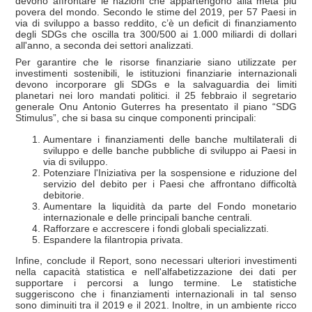
devono affrontare le nazioni che appartengono alla metà più
povera del mondo. Secondo le stime del 2019, per 57 Paesi in
via di sviluppo a basso reddito, c’è un deficit di finanziamento
degli SDGs che oscilla tra 300/500 ai 1.000 miliardi di dollari
all'anno, a seconda dei settori analizzati.
Per garantire che le risorse finanziarie siano utilizzate per
investimenti sostenibili, le istituzioni finanziarie internazionali
devono incorporare gli SDGs e la salvaguardia dei limiti
planetari nei loro mandati politici. il 25 febbraio il segretario
generale Onu Antonio Guterres ha presentato il piano “SDG
Stimulus”, che si basa su cinque componenti principali:
Aumentare i finanziamenti delle banche multilaterali di
sviluppo e delle banche pubbliche di sviluppo ai Paesi in
via di sviluppo.
Potenziare l'Iniziativa per la sospensione e riduzione del
servizio del debito per i Paesi che affrontano difficoltà
debitorie.
Aumentare la liquidità da parte del Fondo monetario
internazionale e delle principali banche centrali.
Rafforzare e accrescere i fondi globali specializzati.
Espandere la filantropia privata.
Infine, conclude il Report, sono necessari ulteriori investimenti
nella capacità statistica e nell'alfabetizzazione dei dati per
supportare i percorsi a lungo termine. Le statistiche
suggeriscono che i finanziamenti internazionali in tal senso
sono diminuiti tra il 2019 e il 2021. Inoltre, in un ambiente ricco