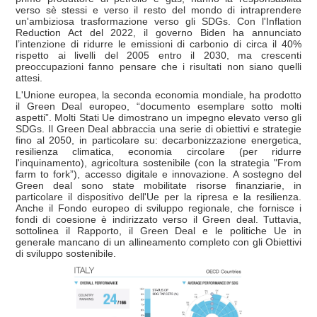
verso sè stessi e verso il resto del mondo di intraprendere
un'ambiziosa trasformazione verso gli SDGs. Con l'Inflation
Reduction Act del 2022, il governo Biden ha annunciato
l’intenzione di ridurre le emissioni di carbonio di circa il 40%
rispetto ai livelli del 2005 entro il 2030, ma crescenti
preoccupazioni fanno pensare che i risultati non siano quelli
attesi.
L'Unione europea, la seconda economia mondiale, ha prodotto
il Green Deal europeo, “documento esemplare sotto molti
aspetti”. Molti Stati Ue dimostrano un impegno elevato verso gli
SDGs. Il Green Deal abbraccia una serie di obiettivi e strategie
fino al 2050, in particolare su: decarbonizzazione energetica,
resilienza climatica, economia circolare (per ridurre
l'inquinamento), agricoltura sostenibile (con la strategia "From
farm to fork”), accesso digitale e innovazione. A sostegno del
Green deal sono state mobilitate risorse finanziarie, in
particolare il dispositivo dell'Ue per la ripresa e la resilienza.
Anche il Fondo europeo di sviluppo regionale, che fornisce i
fondi di coesione è indirizzato verso il Green deal. Tuttavia,
sottolinea il Rapporto, il Green Deal e le politiche Ue in
generale mancano di un allineamento completo con gli Obiettivi
di sviluppo sostenibile.