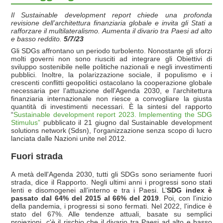
Il Sustainable development report chiede una profonda
revisione dell’architettura finanziaria globale e invita gli Stati a
rafforzare il multilateralismo. Aumenta il divario tra Paesi ad alto
e basso reddito.
5/7/23
Gli SDGs affrontano un periodo turbolento. Nonostante gli sforzi
molti governi non sono riusciti ad integrare gli Obiettivi di
sviluppo sostenibile nelle politiche nazionali e negli investimenti
pubblici. Inoltre, la polarizzazione sociale, il populismo e i
crescenti conflitti geopolitici ostacolano la cooperazione globale
necessaria per l’attuazione dell’Agenda 2030, e l'architettura
finanziaria internazionale non riesce a convogliare la giusta
quantità di investimenti necessari. È la sintesi del rapporto
“
Sustainable development report 2023. Implementing the SDG
Stimulus”
pubblicato il 21 giugno dal Sustainable development
solutions network (Sdsn), l'organizzazione senza scopo di lucro
lanciata dalle Nazioni unite nel 2012.
Fuori strada
A metà dell'Agenda 2030, tutti gli SDGs sono seriamente fuori
strada, dice il Rapporto.
Negli ultimi anni i progressi sono stati
lenti e disomogenei all’interno e tra i Paesi. L’
SDG index è
passato dal 64% del 2015 al 66% del 2019
. Poi, con l'inizio
della pandemia, i progressi si sono fermati. Nel 2022, l'indice è
stato del 67%. Alle tendenze attuali, basate su semplici
proiezioni, c'è il rischio che il divario tra Paesi ad alto e basso