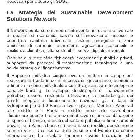
necessari per attuare gli SDGs.
La strategia del Sustainable Development
Solutions Network
Il Network punta su sei aree di intervento: istruzione universale
di qualità ed economia basata sull’innovazione; accesso e
copertura sanitaria universale; sistemi energetici a zero
emissioni di carbonio; ecosistemi, agricoltura sostenibile e
resilienza climatica; città sostenibili; servizi digitali universali.
Ognuna di queste sfide richiederà investimenti pubblici e privati,
supportati da processi di trasformazione tecnologica e una
solida strategia di finanziamento.
Il Rapporto individua cinque leve da mettere in campo per
realizzare le trasformazioni necessarie: governance, economia
e finanza, azione individuale e collettiva, scienza e tecnologia e
capacity building. Lo sviluppo di strategie di finanziamento
potrebbe essere sostenuto utilizzando la metodologia dei
quadri integrati di finanziamento nazionali, già in fase di
sviluppo in più di 80 Paesi a livello globale. Mentre i Paesi ad
alto reddito e i Paesi a reddito medio-alto dovrebbero
finanziare queste trasformazioni attraverso una combinazione
di spese di bilancio, prestiti del settore pubblico e finanziamenti
privati, per i Paesi a basso e medio-basso reddito, questo non è
sempre vero. ​Una ricerca della Sdsn e del Fondo monetario
internazionale ha rivelato l'enorme divario finanziario che