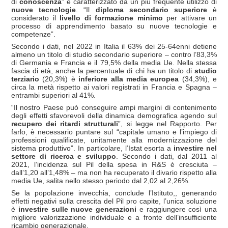
di
conoscenza
” e caratterizzato da un più frequente utilizzo di
nuove tecnologie
. “Il
diploma secondario superiore
è
considerato il
livello di formazione minimo
per attivare un
processo di apprendimento basato su nuove tecnologie e
competenze”.
Secondo i dati, nel 2022 in Italia il 63% dei 25-64enni detiene
almeno un titolo di studio secondario superiore – contro l’83,3%
di Germania e Francia e il 79,5% della media Ue. Nella stessa
fascia di età, anche la percentuale di chi ha un titolo di
studio
terziario
(20,3%) è
inferiore alla media europea
(34,3%), e
circa la metà rispetto ai valori registrati in Francia e Spagna –
entrambi superiori al 41%.
“Il nostro Paese può conseguire ampi margini di contenimento
degli effetti sfavorevoli della dinamica demografica agendo sul
recupero dei ritardi strutturali
”, si legge nel Rapporto. Per
farlo, è necessario puntare sul “capitale umano e l’impiego di
professioni qualificate, unitamente alla modernizzazione del
sistema produttivo”. In particolare, l’Istat esorta a
investire nel
settore di ricerca e sviluppo
. Secondo i dati, dal 2011 al
2021, l’incidenza sul Pil della spesa in R&S è cresciuta –
dall’1,20 all’1,48% – ma non ha recuperato il divario rispetto alla
media Ue, salita nello stesso periodo dal 2,02 al 2,26%.
Se la popolazione invecchia, conclude l’Istituto,, generando
effetti negativi sulla crescita del Pil pro capite, l’unica soluzione
è
investire sulle nuove generazioni
e raggiungere così una
migliore valorizzazione individuale e a fronte dell’insufficiente
ricambio generazionale.