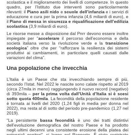
scolastica e il miglioramento dei livelli di competenze. In questo
quadro, per l’Istituto due interventi sono particolarmente
rilevanti: il
Piano asili nido
e
scuole dell’infanzia
e i servizi di
educazione e cura per la prima infanzia (4,6 miliardi di euro), e
il
Piano di messa in sicurezza e riqualificazione dell’edilizia
scolastica
(3,9 miliardi di euro).
Le risorse messe a disposizione dal Pnrr devono essere inoltre
impiegate per “
accelerare
il percorso dell’economia e della
società italiana verso la rivoluzione verde e la
transizione
ecologica
” oltre che per “rafforzare la resilienza dei sistemi
produttivi ai cambiamenti, in particolare quelli causati dalle
variazioni del clima”.
Una popolazione che invecchia
L’Italia è un Paese che sta invecchiando sempre di più,
secondo l’Istat. Nel 2022 le nascite sono calate rispetto al 2019
(circa 27mila in meno) raggiungendo il nuovo record (negativo)
di 393mila –
per la prima volta dall’Unità d’Italia si è scesi
sotto quota 400mila
. La fecondità della popolazione residente
è tornata ai livelli del 2020 (1,24 figli in media per donna nel
2022), ma resta al di sotto del periodo pre-pandemico (1,27 nel
2019).
“La persistente
bassa fecondità
è uno dei tratti distintivi
dell’evoluzione demografica del nostro Paese e ha prodotto
negli ultimi decenni una consistente erosione della platea dei
potenziali genitori”, si legge nel Rapporto. È stato registrato