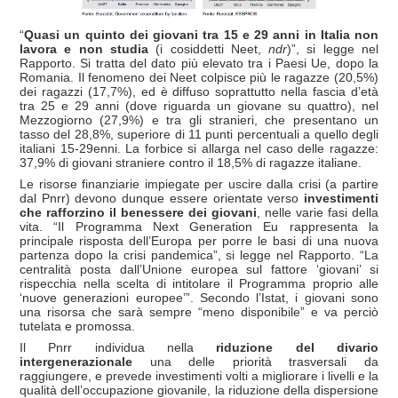
“
Quasi un quinto dei giovani tra 15 e 29 anni in Italia non
lavora e non studia
(i cosiddetti Neet,
ndr
)”, si legge nel
Rapporto. Si tratta del dato più elevato tra i Paesi Ue, dopo la
Romania. Il fenomeno dei Neet colpisce più le ragazze (20,5%)
dei ragazzi (17,7%), ed è diffuso soprattutto nella fascia d’età
tra 25 e 29 anni (dove riguarda un giovane su quattro), nel
Mezzogiorno (27,9%) e tra gli stranieri, che presentano un
tasso del 28,8%, superiore di 11 punti percentuali a quello degli
italiani 15-29enni. La forbice si allarga nel caso delle ragazze:
37,9% di giovani straniere contro il 18,5% di ragazze italiane.
Le risorse finanziarie impiegate per uscire dalla crisi (a partire
dal Pnrr) devono dunque essere orientate verso
investimenti
che rafforzino il benessere dei giovani
, nelle varie fasi della
vita. “Il Programma Next Generation Eu rappresenta la
principale risposta dell’Europa per porre le basi di una nuova
partenza dopo la crisi pandemica”, si legge nel Rapporto. “La
centralità posta dall’Unione europea sul fattore ‘giovani’ si
rispecchia nella scelta di intitolare il Programma proprio alle
‘nuove generazioni europee’”. Secondo l’Istat, i giovani sono
una risorsa che sarà sempre “meno disponibile” e va perciò
tutelata e promossa.
Il Pnrr individua nella
riduzione del divario
intergenerazionale
una delle priorità trasversali da
raggiungere, e prevede investimenti volti a migliorare i livelli e la
qualità dell’occupazione giovanile, la riduzione della dispersione