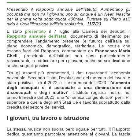
Presentato il Rapporto annuale dell’Istituto. Aumentano gli
occupati ma non tra i giovani: uno su cinque è un Neet. Nascite
per la prima volta sotto quota 400mila. Puntare su Piano asili
nido e riqualificazione edilizia scolastica.
11/7/23
È stato
presentato
il 7 luglio alla Camera dei deputati il
Rapporto annuale dell’Istat
, documento di riferimento per
comprendere l’andamento presente (e futuro) dell’Italia sul
piano economico, demografico, territoriale. Le notizie che
escono fuori dal Rapporto, commentato da
Francesco Maria
Chelli
, presidente dell’Istituto, non sono particolarmente
rassicuranti, in particolare per i giovani, anche se si individuano
anche segnali positivi.
Tra gli aspetti più promettenti, i dati riguardanti l’economia
nazionale. Secondo l’Istat, l’evoluzione del mercato del lavoro è
stata positiva. Tra il 2022 e i primi mesi del 2023 “
l’aumento
degli occupati si è associato a una diminuzione dei
disoccupati e degli inattivi
”. L’Istituto registra inoltre, nel
primo trimestre del 2023, una “dinamica congiunturale” per il Pil
superiore a quella degli altri Stati Ue e favorita soprattutto dalla
crescita del settore dei servizi.
I giovani, tra lavoro e istruzione
La stessa musica non suona però uguale per tutti. Il Rapporto
dedica quest’anno particolare attenzione ai giovani. La fascia