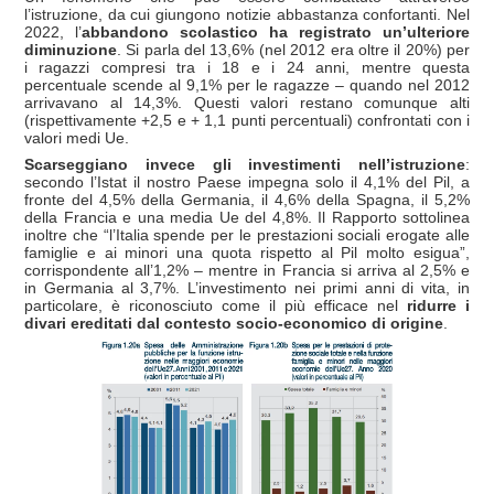
l’istruzione, da cui giungono notizie abbastanza confortanti. Nel
2022, l’
abbandono scolastico ha registrato un’ulteriore
diminuzione
. Si parla del 13,6% (nel 2012 era oltre il 20%) per
i ragazzi compresi tra i 18 e i 24 anni, mentre questa
percentuale scende al 9,1% per le ragazze – quando nel 2012
arrivavano al 14,3%. Questi valori restano comunque alti
(rispettivamente +2,5 e + 1,1 punti percentuali) confrontati con i
valori medi Ue.
Scarseggiano invece gli investimenti nell’istruzione
:
secondo l’Istat il nostro Paese impegna solo il 4,1% del Pil, a
fronte del 4,5% della Germania, il 4,6% della Spagna, il 5,2%
della Francia e una media Ue del 4,8%. Il Rapporto sottolinea
inoltre che “l’Italia spende per le prestazioni sociali erogate alle
famiglie e ai minori una quota rispetto al Pil molto esigua”,
corrispondente all’1,2% – mentre in Francia si arriva al 2,5% e
in Germania al 3,7%. L’investimento nei primi anni di vita, in
particolare, è riconosciuto come il più efficace nel
ridurre i
divari ereditati dal contesto socio-economico di origine
.