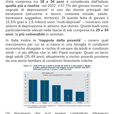
d’età compresa tra
18 e 34 anni
è considerata dall’Istituto
quella più a rischio
: nel 2022, il 47,7% dei giovani mostra “un
segnale di deprivazione” in uno dei domini principali del
benessere (istruzione e lavoro, coesione sociale, salute,
benessere soggettivo, territorio). Di questa fetta di giovani il
15,5% (pari a 1,6 milioni) sono “multi-deprivati” – mostrano cioè
sintomi di deprivazione in almeno due domini. Questi livelli sono
particolarmente elevati nella fascia di età compresa tra
25 e 34
anni
, la
più vulnerabile
in assoluto.
In Italia inoltre la “
trappola della povertà
” – ovvero quel
meccanismo per cui se si nasce in una famiglia in condizioni
economiche disagiate si rischia di versare da adulti in condizioni
simili – è più diffusa che in altri Paesi europei. Quasi un terzo
degli adulti (25-49 anni) attualmente a rischio povertà proviene
da una storia familiare di condizioni finanziarie critiche.
Un fenomeno che può essere combattuto attraverso