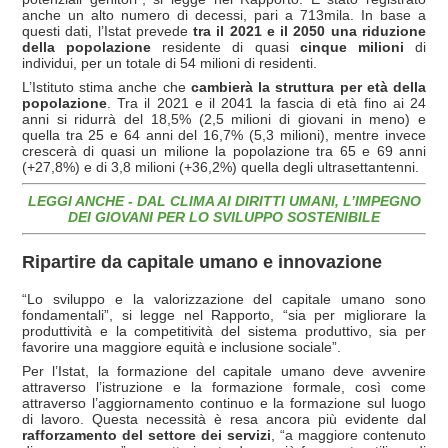
anche un alto numero di decessi, pari a 713mila. In base a
questi dati, l’Istat prevede
tra il 2021 e il 2050 una riduzione
della popolazione
residente di quasi
cinque milioni
di
individui, per un totale di 54 milioni di residenti.
L’Istituto stima anche che
cambierà la struttura per età della
popolazione
. Tra il 2021 e il 2041 la fascia di età fino ai 24
anni si ridurrà del 18,5% (2,5 milioni di giovani in meno) e
quella tra 25 e 64 anni del 16,7% (5,3 milioni), mentre invece
crescerà di quasi un milione la popolazione tra 65 e 69 anni
(+27,8%) e di 3,8 milioni (+36,2%) quella degli ultrasettantenni.
LEGGI ANCHE -
DAL CLIMA AI DIRITTI UMANI, L’IMPEGNO
DEI GIOVANI PER LO SVILUPPO SOSTENIBILE
Ripartire da capitale umano e innovazione
“Lo sviluppo e la valorizzazione del capitale umano sono
fondamentali”, si legge nel Rapporto, “sia per migliorare la
produttività e la competitività del sistema produttivo, sia per
favorire una maggiore equità e inclusione sociale”.
Per l’Istat, la formazione del capitale umano deve avvenire
attraverso l’istruzione e la formazione formale, così come
attraverso l’aggiornamento continuo e la formazione sul luogo
di lavoro. Questa necessità è resa ancora più evidente dal
rafforzamento del settore dei servizi
, “a maggiore contenuto